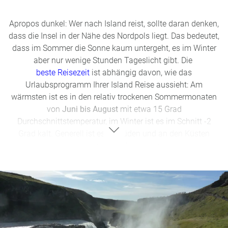
Apropos dunkel: Wer nach Island reist, sollte daran denken,
dass die Insel in der Nähe des Nordpols liegt. Das bedeutet,
dass im Sommer die Sonne kaum untergeht, es im Winter
aber nur wenige Stunden Tageslicht gibt. Die
beste Reisezeit
ist abhängig davon, wie das
Urlaubsprogramm Ihrer Island Reise aussieht: Am
wärmsten ist es in den relativ trockenen Sommermonaten
von
Juni bis August
mit etwa 15 Grad
Durchschnittstemperatur, im Winter ist es im Schnitt -2
Grad kalt. Generell ist es im Süden und an den Küsten
etwas wärmer als im Landesinneren.
Für Rundreisen und
Whale Watching
eignet sich der
Sommer, für
Schnee- und Gletscherwanderungen
der
Winter. Zwischen Herbstende und Frühlingsanfang zeigen
sich mit etwas Glück in klaren und dunklen Polarnächten
vor allem im Norden der Insel auch die
magischen
Nordlichter
. Für alle Jahreszeiten bei
Island