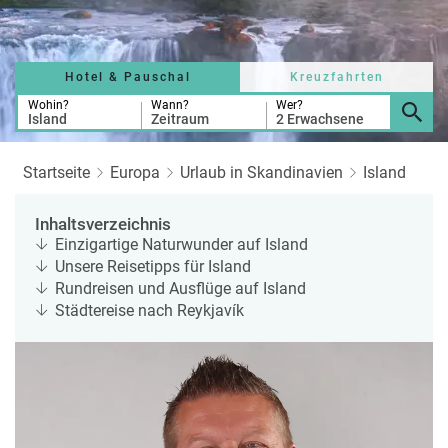
a
r
at
h
s
rt
L
e
a
Hotel & Pauschal
Kreuzfahrten
R
n
st
e
Wohin?
Wann?
Wer?
Island
Zeitraum
2 Erwachsene
M
i
in
s
ut
e
Startseite
Europa
Urlaub in Skandinavien
Island
e
e
U
x
Inhaltsverzeichnis
rl
p
Einzigartige Naturwunder auf Island
a
e
Unsere Reisetipps für Island
u
rt
Rundreisen und Ausflüge auf Island
b
e
Städtereise nach Reykjavík
n
W
o
or
n
ld
t
of
o
B
u