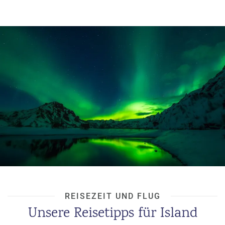
brodelnde
Geysire
speien kochend heiße
Fontänen
, von
grünen
Berghängen
stürzen
gewaltige
Wasserfälle
hinab und im Meer tummeln
sich kleine Papageientaucher und riesige
Wale
. Island
ist ein einziges Naturspektakel. Vielleicht ist das einer
der Gründe, warum die Isländer zu den glücklichsten
Nationen weltweit gehören – und das, obwohl es dort
jedes Jahr monatelang relativ dunkel ist.
Aktuelle Reise- und Sicherheitshinweise:
Auswärtiges Amt
HOTELS AUF ISLAND ENTDECKEN
REISEZEIT UND FLUG
Unsere Reisetipps für Island