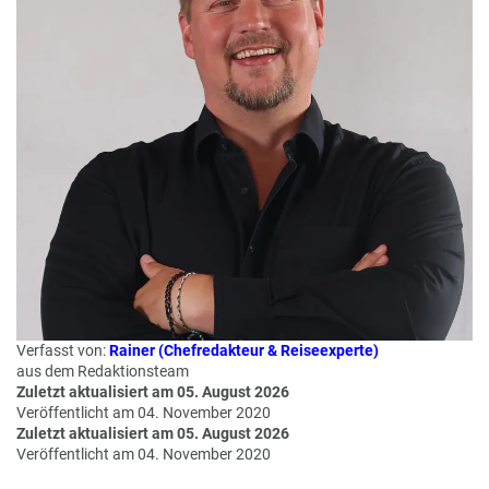
e
r
n
ef
U
it
n
s
s
e
P
r
A
e
Y
P
B
a
A
rt
C
n
K
e
B
r
o
Verfasst von:
Rainer (Chefredakteur & Reiseexperte)
n
aus dem Redaktionsteam
u
Zuletzt aktualisiert am 05. August 2026
s
Veröffentlicht am 04. November 2020
pr
Zuletzt aktualisiert am 05. August 2026
Veröffentlicht am 04. November 2020
o
gr