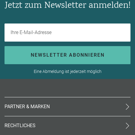
Jetzt zum Newsletter anmelden!
Ihre E-Mail-Adresse
NEWSLETTER ABONNIEREN
Eine Abmeldung ist jederzeit möglich
PARTNER & MARKEN
meinReisebüro24
rtk
RECHTLICHES
meinreisespezialist
AGB (stationär)