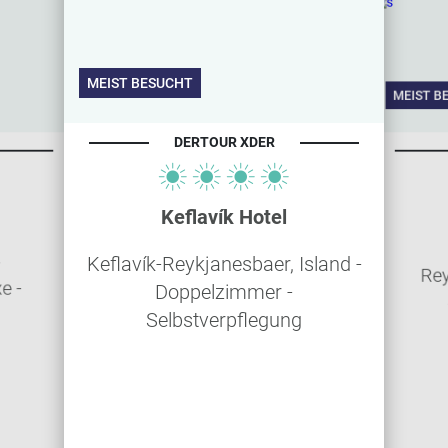
MEIST BESUCHT
MEIST B
DERTOUR XDER
Keflavík Hotel
-
Keflavík-Reykjanesbaer, Island -
Rey
e -
Doppelzimmer -
g
Selbstverpflegung