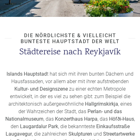
DIE NÖRDLICHSTE & VIELLEICHT
BUNTESTE HAUPTSTADT DER WELT
Städtereise nach Reykjavík
Islands Hauptstad
t hat sich mit ihren bunten Dächern und
Hausfassaden, vor allem aber mit ihrer aufstrebenden
Kultur- und Designszene
zu einer echten Metropole
entwickelt, in der es viel zu sehen gibt: zum Beispiel die
architektonisch außergewöhnliche
Hallgrímskirkja
, eines
der Wahrzeichen der Stadt, das
Perlan- und das
Nationalmuseum
, das
Konzerthaus Harpa
, das
Höfði-Haus
,
den
Laugardalur Park
, die bekannteste
Einkaufsstraße
Laugavegur
, die zahlreichen
Skulpturen
und
Streetartwerke