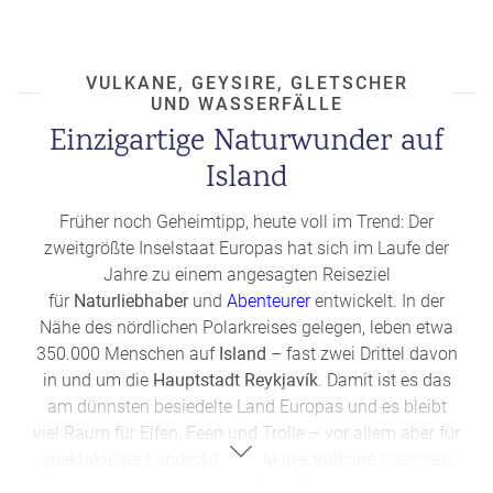
a
m
m
VULKANE, GEYSIRE, GLETSCHER
UND WASSERFÄLLE
Einzigartige Naturwunder auf
Island
Früher noch Geheimtipp, heute voll im Trend: Der
zweitgrößte Inselstaat Europas hat sich im Laufe der
Jahre zu einem angesagten Reiseziel
für
Naturliebhaber
und
Abenteurer
entwickelt. In der
Nähe des nördlichen Polarkreises gelegen, leben etwa
350.000 Menschen auf
Island
– fast zwei Drittel davon
in und um die
Hauptstadt Reykjavík
. Damit ist es das
am dünnsten besiedelte Land Europas und es bleibt
viel Raum für Elfen, Feen und Trolle – vor allem aber für
spektakuläre Landschaften
:
Aktive Vulkane
wechseln
sich mit eisigen
Gletschern
ab,