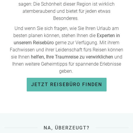
gefragte Ziele, um dieses Naturphänomen zu beobachten.
sagen: Die Schönheit dieser Region ist wirklich
Aber auch Kiruna in Schweden oder die Lofoten in
atemberaubend und bietet für jeden etwas
Norwegen
locken mit einer ebenso beeindruckenden
Besonderes.
Kulisse für die Mitternachtssonne.
Und wenn Sie sich fragen, wie Sie Ihren Urlaub am
Das
Nordkap
ist ein klassisches Reiseziel. Um dem
besten planen können, stehen Ihnen die
Experten in
Massentourismus zu entgehen, lohnt es sich, das Nordkap
unserem Reisebüro
gerne zur Verfügung. Mit ihrem
außerhalb der Hauptreisezeit Juni bis August, zu besuchen
Fachwissen und ihrer Leidenschaft fürs Reisen können
und die umliegenden Regionen zu erkunden. Die
sie Ihnen
helfen, Ihre Traumreise zu verwirklichen
und
Küste Nordnorwegens, die zum UNESCO-Weltnaturerbe
Ihnen weitere Geheimtipps für spannende Erlebnisse
gehört,
geben.
bietet spektakuläre Fjorde, malerische Fischerdörfer und
unberührte Biosphären, die es zu entdecken gilt.
JETZT REISEBÜRO FINDEN
Ein weiterer Geheimtipp für ein unvergessliches Erlebnis in
den skandinavischen Staaten ist eine
Kajak- oder Kanutour
durch die Gewässer.
Ob entlang der fjordreichen Küsten
Norwegens, durch die malerischen Seen Schwedens oder
entlang der ruhigen Flüsse Finnlands, eine Paddeltour
bietet die Möglichkeit, die Umwelt aus einer einzigartigen
NA, ÜBERZEUGT?