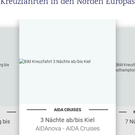
Kreuzfahrten in den Norden Europas
Und nicht zuletzt bietet eine Kreuzfahrt die Flexibilität,
verschiedene Länder und Städte auf einer einzigen Reise zu
entdecken.
AIDA CRUISES
3 Nächte ab/bis Kiel
7 Nächte a
AIDAnova - AIDA Cruises