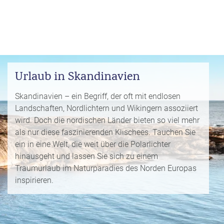
i
P
kopieren
s
a
e
u
Email
T
b
s
o
l
c
p
WhatsApp
o
h
D
g
Urlaub in Skandinavien
a
e
Facebook
lr
R
a
e
Skandinavien – ein Begriff, der oft mit endlosen
ei
l
Messenger
i
Landschaften, Nordlichtern und Wikingern assoziiert
s
s
s
wird. Doch die nordischen Länder bieten so viel mehr
e
e
Telegram
als nur diese faszinierenden Klischees. Tauchen Sie
F
zi
n
r
ein in eine Welt, die weit über die Polarlichter
el
ü
X /
e
hinausgeht und lassen Sie sich zu einem
K
Twitter
h
d
Traumurlaub im Naturparadies des Norden Europas
r
b
e
inspirieren.
e
u
s
u
c
M
z
h
o
f
e
n