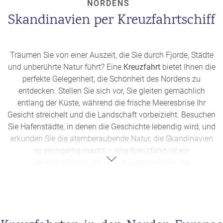
und dem beeindruckenden Vulkanland, das es zu
NORDENS
entdecken gilt.
Skandinavien per Kreuzfahrtschiff
Unabhängig von der Jahreszeit ist es wichtig, sich auf die
spezifischen klimatischen Bedingungen vorzubereiten und
entsprechende Kleidung mitzubringen. Das Wetter in den
Träumen Sie von einer Auszeit, die Sie durch Fjorde, Städte
nordischen Ländern kann sehr wechselhaft sein, daher
und unberührte Natur führt? Eine
Kreuzfahrt
bietet Ihnen die
sollten Sie zu jeder Jahreszeit sowohl leichte als auch
perfekte Gelegenheit, die Schönheit des Nordens zu
warme Kleidung einpacken, um für alle Eventualitäten
entdecken. Stellen Sie sich vor, Sie gleiten gemächlich
gerüstet zu sein.
entlang der Küste, während die frische Meeresbrise Ihr
Gesicht streichelt und die Landschaft vorbeizieht. Besuchen
Sie Hafenstädte, in denen die Geschichte lebendig wird, und
erkunden Sie die atemberaubende Natur, die Skandinavien
so einzigartig macht – eine Kreuzfahrt ist ein
unvergessliches Abenteuer. Unternehmen Sie
Wanderungen, besuchen Sie mittelalterliche Burgen oder
entspannen Sie einfach an Bord und genießen Sie die
Annehmlichkeiten eines schwimmenden Hotels.
Die
skandinavische Küche verwöhnt Ihren Gaumen mit frischen
Meeresfrüchten, leckerem Wild und traditionellen Gerichten.