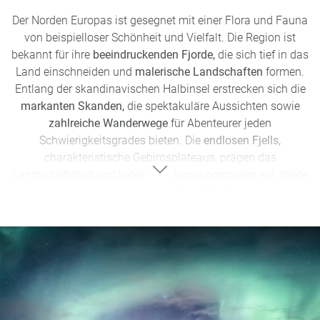
Der Norden Europas ist gesegnet mit einer Flora und Fauna
von beispielloser Schönheit und Vielfalt. Die Region ist
bekannt für ihre
beeindruckenden Fjorde,
die sich tief in das
Land einschneiden und
malerische Landschaften
formen.
Entlang der skandinavischen Halbinsel erstrecken sich die
markanten Skanden,
die spektakuläre Aussichten sowie
zahlreiche Wanderwege
für Abenteurer jeden
Schwierigkeitsgrades bieten. Die
endlosen Fjells,
charakteristische Gebirgsplateaus, prägen das
Landschaftsbild und laden zu Erkundungstouren ein. Weite
Teile Skandinaviens sind mit
dichten Wäldern
bedeckt und
Lebensraum für eine Vielzahl von Tier- und Pflanzenarten.
Hier können Naturfreunde auf Wanderungen die Stille der
Wälder genießen und vielleicht sogar das Glück haben, auf
Elche, Rentiere oder andere Waldbewohner zu treffen. Nicht
zu vergessen sind die
wunderschönen Polarregionen,
die
im Norden zu finden sind. Sie locken nicht nur mit einer
eisigen Wildnis und Gletschern,
sondern auch mit einer