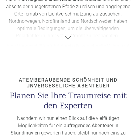
abseits der ausgetretenen Pfade zu reisen und abgelegene
Orte fernab von Lichtverschmutzung aufzusuchen.
Nordnorwegen, Nordfinnland und Nordschweden haben
optimale Bedingungen, um die überwältigenden
Polarlichter in ihrer vollen Pracht zu beobachten.
Eine
Hundeschlittenfahrt durch die verschneite Wildnis
ist
ein Abenteuer, das man einmal im Leben gemacht haben
sollte. Während viele Touristen die bekannten Routen in
Lappland wählen, erwartet Sie in abgelegeneren Gebieten in
Nordnorwegen, Nordschweden und Finnisch-Lappland eine
ATEMBERAUBENDE SCHÖNHEIT UND
authentische und weniger überlaufene Erfahrung. Hier
UNVERGESSLICHE ABENTEUER
können Besucher mit erfahrenen Hundeschlittenführern
Planen Sie Ihre Traumreise mit
durch faszinierende Landschaften gleiten und die Stille der
den Experten
Umgebung genießen.
Die
Mitternachtssonne am Polarkreis
zu erleben, ist ein
Nachdem wir nun einen Blick auf die vielfältigen
magisches Ereignis, das Sie nicht verpassen sollten. Orte
Möglichkeiten für ein
aufregendes Abenteuer in
wie Rovaniemi in Finnland und Tromsø in
Norwegen
sind
Skandinavien
geworfen haben, bleibt nur noch eins zu