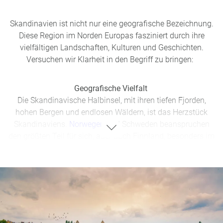
Skandinavien ist nicht nur eine geografische Bezeichnung.
Diese Region im Norden Europas fasziniert durch ihre
vielfältigen Landschaften, Kulturen und Geschichten.
Versuchen wir Klarheit in den Begriff zu bringen:
Geografische Vielfalt
Die Skandinavische Halbinsel, mit ihren tiefen Fjorden,
hohen Bergen und endlosen Wäldern, ist das Herzstück
Skandinaviens.
Norwegen
und Schweden beanspruchen
den größten Teil für sich, aber auch Finnland, besonders im
Nordwesten, fügt sich nahtlos in dieses Bild ein.
Kulturelle Vielfalt
Kulturell gesehen bilden
Norwegen,
Schweden und
Dänemark die traditionelle Skandinavien-Achse. Sie teilen
eine gemeinsame Geschichte, Sprache und viele