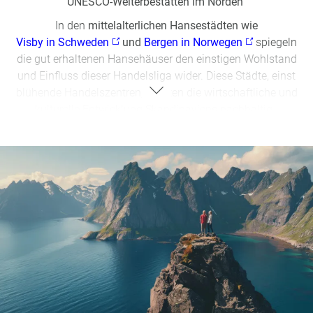
UNESCO-Welterbestätten im Norden
In den
mittelalterlichen Hansestädten wie
Visby in Schweden
und
Bergen in Norwegen
spiegeln
die gut erhaltenen Hansehäuser den einstigen Wohlstand
und Einfluss dieser Handelsliga wider. Diese Städte, einst
blühende Handelszentren, prägten die wirtschaftliche und
kulturelle Entwicklung Skandinaviens nachhaltig.
Die
Königreiche Norwegen, Schweden und Dänemark
spielten ebenfalls eine zentrale Rolle in der europäischen
Geschichte. Ihre Herrscher hinterließen
prächtige Schlösser
und Burgen,
wie das Schloss Gripsholm in Schweden oder
das Schloss Kronborg in Dänemark, die heute nicht nur
beliebte Touristenziele sind, sondern auch von der Macht
und dem Einfluss der Monarchien erzählen.
Auch der
Þingvellir-Nationalpark
in
Island
ist ein UNESCO-
Weltkulturerbe, das für seine geologischen und historischen
Besonderheiten bekannt ist. Hier treffen die eurasische und