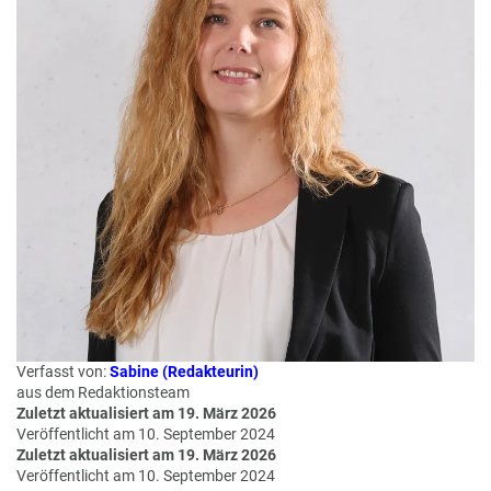
e
r
n
ef
U
it
n
s
s
e
P
r
A
e
Y
P
B
a
A
rt
C
n
K
e
B
r
o
n
Verfasst von:
Sabine (Redakteurin)
u
aus dem Redaktionsteam
s
Zuletzt aktualisiert am 19. März 2026
pr
Veröffentlicht am 10. September 2024
Zuletzt aktualisiert am 19. März 2026
o
Veröffentlicht am 10. September 2024
gr