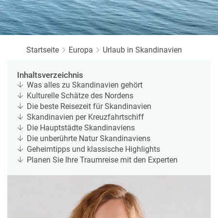
a
r
at
h
s
rt
L
e
a
R
n
st
Startseite
Europa
e
Urlaub in Skandinavien
M
i
in
s
Inhaltsverzeichnis
ut
e
Was alles zu Skandinavien gehört
e
e
Kulturelle Schätze des Nordens
U
x
Die beste Reisezeit für Skandinavien
rl
p
Skandinavien per Kreuzfahrtschiff
a
e
Die Hauptstädte Skandinaviens
u
rt
Die unberührte Natur Skandinaviens
b
e
Geheimtipps und klassische Highlights
n
Planen Sie Ihre Traumreise mit den Experten
W
o
or
n
ld
t
of
o
B
u