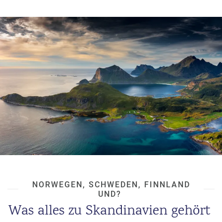
a
m
m
NORWEGEN, SCHWEDEN, FINNLAND
UND?
Was alles zu Skandinavien gehört