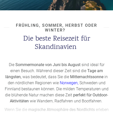
nordamerikanische tektonische Platte aufeinander, und es
ist der historische Ort des althingi, des ältesten Parlaments
der Welt.
FRÜHLING, SOMMER, HERBST ODER
WINTER?
Nordische Mythologie und Wikinger
Die beste Reisezeit für
Darüber hinaus ist die
nordische Mythologie
tief verwurzelt.
Die Sagen um Götter wie Odin, Thor und Freya sind noch
Skandinavien
immer lebendig und prägen noch heute die Kunst, Literatur
und Traditionen.
In Norwegen lassen die
prächtigen Wikingerschiffe
und die
Die
Sommermonate von Juni bis August
sind ideal für
Siedlungen auf den Lofoten die Welt der furchtlosen
einen Besuch. Während dieser Zeit sind die
Tage am
Seefahrer lebendig werden. Ihre Langschiffe, einst Symbol
längsten,
was bedeutet, dass Sie die
Mitternachtssonne
in
für Macht und Entdeckerlust, zeugen von einer Zeit, in der
den nördlichen Regionen wie
Norwegen,
Schweden und
die Wikinger mit diesen Schiffen ferne Länder erkundeten
Finnland bestaunen können. Die milden Temperaturen und
und Siedlungen gründeten.
die blühende Natur machen diese Zeit
perfekt für Outdoor-
Aktivitäten
wie Wandern, Radfahren und Bootfahren.
Diese historischen Stätten und Legenden bieten einen
faszinierenden Einblick in die Vergangenheit und sind ein
Wenn Sie die
magische Atmosphäre des Nordlichts
erleben