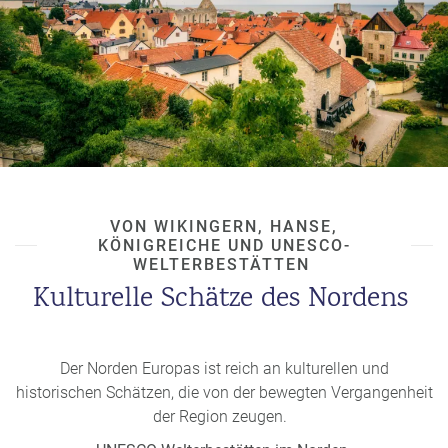
Traditionen. Finnland und
Island,
obwohl eng verwandt,
tragen ihre eigenen kulturellen Besonderheiten bei.
Ein Begriff im Wandel
Der Begriff Skandinavien ist flexibel. Neben den
Kernländern werden oft auch Finnland,
Island,
die Färöer
und Åland dazugezählt. So entsteht ein buntes Bild einer
Region, die geografisch und kulturell vielfältig ist, aber
dennoch eine gemeinsame nordische Identität besitzt.
VON WIKINGERN, HANSE,
KÖNIGREICHE UND UNESCO-
WELTERBESTÄTTEN
Kulturelle Schätze des Nordens
Der Norden Europas ist reich an kulturellen und
historischen Schätzen, die von der bewegten Vergangenheit
der Region zeugen.