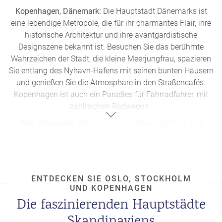
Kopenhagen, Dänemark:
Die Hauptstadt Dänemarks ist
eine lebendige Metropole, die für ihr charmantes Flair, ihre
historische Architektur und ihre avantgardistische
Designszene bekannt ist. Besuchen Sie das berühmte
Wahrzeichen der Stadt, die kleine Meerjungfrau, spazieren
Sie entlang des Nyhavn-Hafens mit seinen bunten Häusern
und genießen Sie die Atmosphäre in den Straßencafés.
Kopenhagen ist auch ein Paradies für Fahrradfahrer, mit
zahlreichen Radwegen.
Oslo, Norwegen:
Die norwegische Hauptstadt ist eine
moderne Stadt am Wasser, umgeben von grünen Hügeln
und Wäldern. Schlendern Sie durch das Wikingerschiff-
Museum, erkunden Sie das königliche Schloss und
genießen Sie die eindrucksvolle Aussicht vom
ENTDECKEN SIE OSLO, STOCKHOLM
Holmenkollen-Skisprungturm. Oslo wird auch für seine
UND KOPENHAGEN
Kunst- und Kulturszene geschätzt, mit erstklassigen
Die faszinierenden Hauptstädte
Museen, Galerien und Theatern.
Skandinaviens