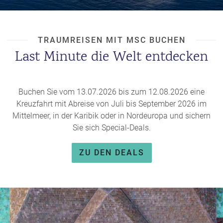
W
o
or
n
ld
t
of
o
TRAUMREISEN MIT MSC BUCHEN
B
u
Last Minute die Welt entdecken
e
r
n
ef
U
it
n
Buchen Sie vom 13.07.2026 bis zum 12.08.2026 eine
s
s
Kreuzfahrt mit Abreise von Juli bis September 2026 im
e
Mittelmeer, in der Karibik oder in Nordeuropa und sichern
P
r
Sie sich Special-Deals.
A
e
Y
P
ZU DEN DEALS
B
a
A
rt
C
n
K
e
B
r
o
n