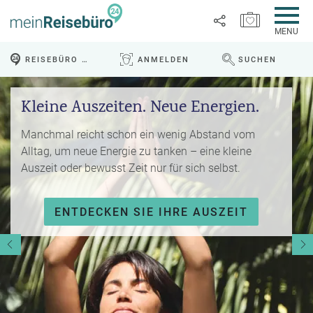
MERKZETTEL ÖFFNEN
MENU
R
REISEBÜRO VOR ORT
ANMELDEN
SUCHEN
e
WEBSEITE DURCHS
Link
i
P
kopieren
s
Kleine Auszeiten. Neue Energien.
a
e
u
Email
T
b
s
Manchmal reicht schon ein wenig Abstand vom
o
l
c
Alltag, um neue Energie zu tanken – eine kleine
p
WhatsApp
o
h
Auszeit oder bewusst Zeit nur für sich selbst.
D
g
a
e
Facebook
lr
R
a
e
ENTDECKEN SIE IHRE AUSZEIT
ei
l
Messenger
i
s
s
s
e
e
Telegram
F
zi
n
r
el
ü
X /
e
K
Twitter
h
d