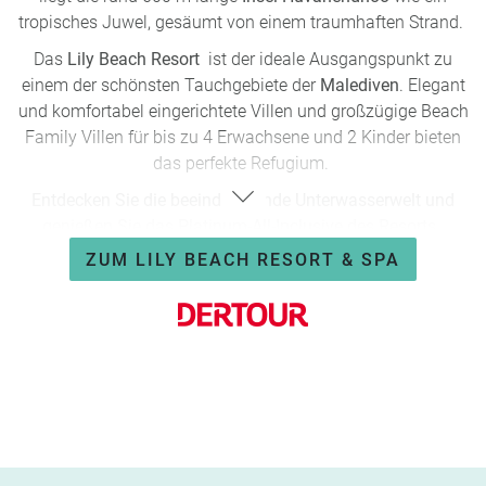
tropisches Juwel, gesäumt von einem traumhaften Strand.
Das
Lily Beach Resort
ist der ideale Ausgangspunkt zu
einem der schönsten Tauchgebiete der
Malediven
. Elegant
und komfortabel eingerichtete Villen und großzügige Beach
Family Villen für bis zu 4 Erwachsene und 2 Kinder bieten
das perfekte Refugium.
Entdecken Sie die beeindruckende Unterwasserwelt und
genießen Sie das Platinum-All-Inclusive des Resorts.
ZUM LILY BEACH RESORT & SPA
Lily Beach Resort & Spa *****
7 Nächte in Beach Villa & All Inclusive
Flug/ab bis Deutschland, Rail&Fly