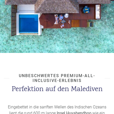
u
s
pr
o
gr
a
m
m
UNBESCHWERTES PREMIUM-ALL-
INCLUSIVE-ERLEBNIS
Perfektion auf den Malediven
Eingebettet in die sanften Wellen des Indischen Ozeans
liegt die rund 600 m lange
Insel Huvahendhoo
wie ein