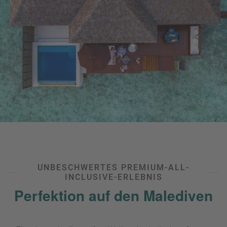
u
s
pr
o
gr
a
m
m
UNBESCHWERTES PREMIUM-ALL-
INCLUSIVE-ERLEBNIS
Perfektion auf den Malediven