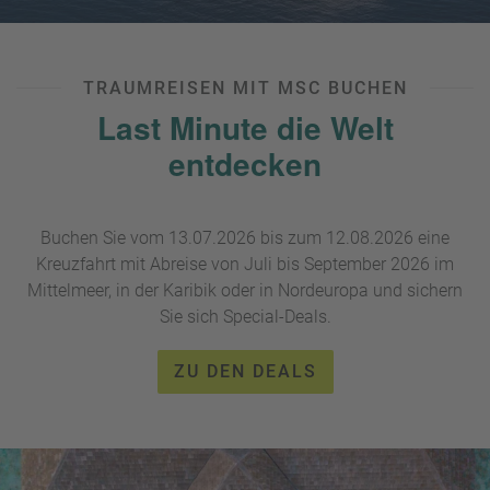
W
o
or
n
ld
t
of
o
TRAUMREISEN MIT MSC BUCHEN
B
u
Last Minute die Welt
e
r
n
entdecken
ef
U
it
n
s
s
Buchen Sie vom 13.07.2026 bis zum 12.08.2026 eine
e
Kreuzfahrt mit Abreise von Juli bis September 2026 im
P
r
A
Mittelmeer, in der Karibik oder in Nordeuropa und sichern
e
Y
Sie sich Special-Deals.
P
B
a
A
rt
ZU DEN DEALS
C
n
K
e
B
r
o
n