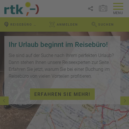
MERKZETTEL ÖFFNEN
MENU
R
REISEBÜRO VOR ORT
ANMELDEN
SUCHEN
e
WEBSEITE DURCHS
Link
i
P
kopieren
s
a
Ihr Urlaub beginnt im Reisebüro!
e
u
Email
T
b
s
Sie sind auf der Suche nach Ihrem perfekten Urlaub?
o
l
c
Dann stehen Ihnen unsere Reiseexperten zur Seite.
p
WhatsApp
o
h
Erfahren Sie jetzt, warum Sie bei einer Buchung im
D
g
a
Reisebüro von vielen Vorteilen profitieren.
e
Facebook
lr
R
a
e
ei
l
Messenger
i
ERFAHREN SIE MEHR!
s
s
s
e
e
Telegram
F
zi
n
r
el
ü
X /
e
K
Twitter
h
d