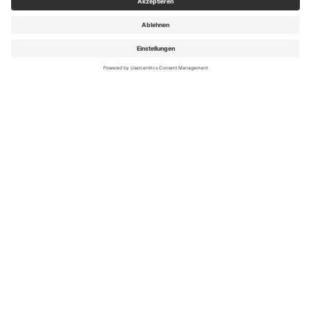
Reiseziele des Monats
Reisetrends für Familien
Kreuzfahrten