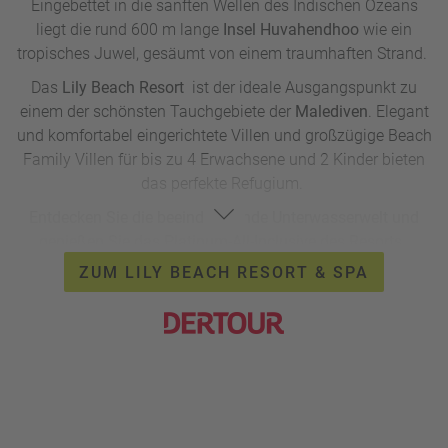
Eingebettet in die sanften Wellen des Indischen Ozeans
liegt die rund 600 m lange
Insel Huvahendhoo
wie ein
tropisches Juwel, gesäumt von einem traumhaften Strand.
Das
Lily Beach Resort
ist der ideale Ausgangspunkt zu
einem der schönsten Tauchgebiete der
Malediven
. Elegant
und komfortabel eingerichtete Villen und großzügige Beach
Family Villen für bis zu 4 Erwachsene und 2 Kinder bieten
das perfekte Refugium.
Entdecken Sie die beeindruckende Unterwasserwelt und
genießen Sie das Platinum-All-Inclusive des Resorts.
ZUM LILY BEACH RESORT & SPA
Lily Beach Resort & Spa *****
7 Nächte in Beach Villa & All Inclusive
Flug/ab bis Deutschland, Rail&Fly