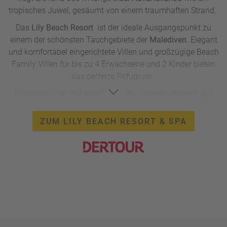
tropisches Juwel, gesäumt von einem traumhaften Strand.
Das
Lily Beach Resort
ist der ideale Ausgangspunkt zu
einem der schönsten Tauchgebiete der
Malediven
. Elegant
und komfortabel eingerichtete Villen und großzügige Beach
Family Villen für bis zu 4 Erwachsene und 2 Kinder bieten
das perfekte Refugium.
Entdecken Sie die beeindruckende Unterwasserwelt und
genießen Sie das Platinum-All-Inclusive des Resorts.
ZUM LILY BEACH RESORT & SPA
Lily Beach Resort & Spa *****
7 Nächte in Beach Villa & All Inclusive
Flug/ab bis Deutschland, Rail&Fly