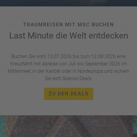
W
o
or
n
ld
t
of
o
TRAUMREISEN MIT MSC BUCHEN
B
u
Last Minute die Welt entdecken
e
r
n
ef
U
it
n
Buchen Sie vom 13.07.2026 bis zum 12.08.2026 eine
s
s
Kreuzfahrt mit Abreise von Juli bis September 2026 im
e
Mittelmeer, in der Karibik oder in Nordeuropa und sichern
P
r
Sie sich Special-Deals.
A
e
Y
P
ZU DEN DEALS
B
a
A
rt
C
n
K
e
B
r
o
n