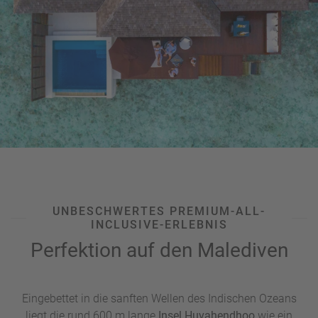
u
s
pr
o
gr
a
m
m
UNBESCHWERTES PREMIUM-ALL-
INCLUSIVE-ERLEBNIS
Perfektion auf den Malediven
Eingebettet in die sanften Wellen des Indischen Ozeans
liegt die rund 600 m lange
Insel Huvahendhoo
wie ein