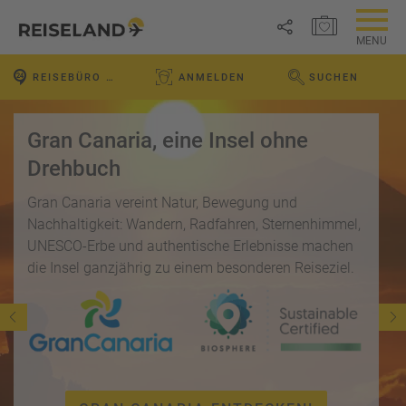
MERKZETTEL ÖFFNEN
MENU
R
REISEBÜRO VOR ORT
ANMELDEN
SUCHEN
e
WEBSEITE DURCHS
Link
i
P
kopieren
s
a
Gran Canaria, eine Insel ohne
e
u
Email
T
b
Drehbuch
s
o
l
c
p
Gran Canaria vereint Natur, Bewegung und
WhatsApp
o
h
D
g
Nachhaltigkeit: Wandern, Radfahren, Sternenhimmel,
a
e
UNESCO-Erbe und authentische Erlebnisse machen
Facebook
lr
R
a
die Insel ganzjährig zu einem besonderen Reiseziel.
e
ei
l
Messenger
i
s
s
s
e
e
Telegram
F
zi
n
r
el
ü
X /
e
K
Twitter
h
d