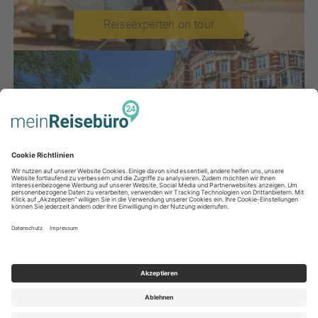
Reiseexperten on tour
Städteziele in Europa
Reiseziele des Monats