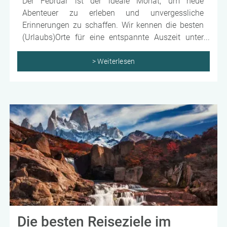
Der Februar ist der ideale Monat, um neue
Abenteuer zu erleben und unvergessliche
Erinnerungen zu schaffen. Wir kennen die besten
(Urlaubs)Orte für eine entspannte Auszeit unter
Palmen, aufregende Fernreisen in exotische
Länder, abwechslungsreiche Kurztrips oder
> Weiterlesen
besondere Ereignisse rund um den Globus. Stöbern
Sie durch unsere Urlaubsvielfalt für den Februar
und lassen Sie sich von unseren Experten Ihre
Traumreise zusammenstellen. Ihre Auszeit beginnt
hier!
Die besten Reiseziele im