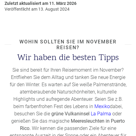
Zuletzt aktualisiert am 11. März 2026
u
Veröffentlicht am 13. August 2024
s
pr
o
gr
a
WOHIN SOLLTEN SIE IM NOVEMBER
m
REISEN?
m
Wir haben die besten Tipps
Sie sind bereit für Ihren Reisemoment im November?
Entfliehen Sie dem Alltag und tanken Sie neue Energie
für den Winter. Es warten auf Sie weiße Palmenstrände,
atemberaubende Naturschönheiten, kulturelle
Highlights und aufregende Abenteuer. Seien Sie z.B.
beim farbenfrohen Fest des Lebens in
Mexiko
dabei,
besuchen Sie die
grüne Vulkaninsel
La Palma
oder
genießen Sie das magische
Meeresleuchten in Puerto
Rico.
Wir kennen die passenden Ziele für eine
entspannte Auszeit in der Sonne oder ein Abenteuer für