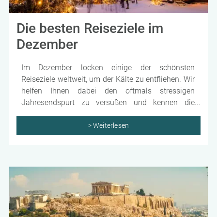
Die besten Reiseziele im
Dezember
Im Dezember locken einige der schönsten
Reiseziele weltweit, um der Kälte zu entfliehen. Wir
helfen Ihnen dabei den oftmals stressigen
Jahresendspurt zu versüßen und kennen die
besten Reiseziele für eine kurze oder lange Auszeit.
Egal, ob Sie sich nach einem sonnigen Badeurlaub
> Weiterlesen
oder nach einer atemberaubenden Fernreise
sehnen, einen vorweihnachtlichen Kurztrip auf den
schönsten Weihnachtsmärkten weltweit suchen
oder den Jahreswechsel an besonderen Orten
erleben möchten – wir haben die passenden
Angebote, um den Winter unvergesslich zu
gestalten.