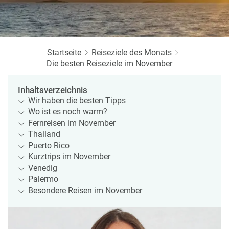
r
b
e
e
u
s
u
c
M
z
h
o
f
Startseite
Reiseziele des Monats
e
n
a
Die besten Reiseziele im November
r
at
h
s
rt
L
Inhaltsverzeichnis
e
a
R
Wir haben die besten Tipps
n
st
e
Wo ist es noch warm?
M
i
Fernreisen im November
in
s
Thailand
ut
e
Puerto Rico
e
e
Kurztrips im November
U
x
Venedig
rl
p
Palermo
a
e
Besondere Reisen im November
u
rt
b
e
n