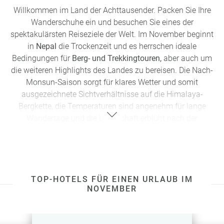
ältesten Markt der Stadt,
Ballarò-Markt,
erhalten Sie
Willkommen im Land der Achttausender. Packen Sie Ihre
günstige lokale Streetfood unter freiem Himmel. Genießen
Wanderschuhe ein und besuchen Sie eines der
Sie die sizilianischen Köstlichkeiten wie Cannolis, süße mit
spektakulärsten Reiseziele der Welt. Im November beginnt
Ricotta gefüllte Gebäckstücke, Arancini, gebratene
in
Nepal
die Trockenzeit und es herrschen ideale
Reisbällchen, und sizilianische Pasta bzw. Pizza. Haben Sie
Bedingungen für
Berg- und Trekkingtouren,
aber auch um
einen entspannten Trip voller kultureller Erlebnisse,
die weiteren Highlights des Landes zu bereisen. Die Nach-
kulinarischer Genüsse und Italienfeeling pur. Diese laute,
Monsun-Saison sorgt für klares Wetter und somit
liebevolle und etwas chaotische Stadt wird Sie in ihren
ausgezeichnete Sichtverhältnisse auf die Himalaya-
Bann ziehen.
Bergkette, die Temperaturen sind angenehm für lange
Wandertage und die Landschaft erblüht nach der
Unternehmen Sie mit uns einen kurzen Tapetenwechsel
Monsunzeit in voller Pracht. Für jeden Abenteurer ist eine
und entdecken die schönsten Städte Südeuropas.
Trekkingtour durch das Himalaya Gebirge
ein Lebenstraum.
Im ehemaligen Königreich gibt es die wohl spektakulärsten
und abwechslungsreichsten Wanderrouten der Welt.
Wandern in Nepal ist ein besonderes Abenteuer: wählen Sie
TOP-HOTELS FÜR EINEN URLAUB IM
NOVEMBER
zwischen Routen für Anfänger bis Fortgeschrittene bzw.
Extremsportler, von herausfordernden Hochgebirgspässen
bis hin zu gemütlichen Wanderungen durch malerische