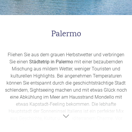
wird nicht nur von den Venezianern, sondern auch von
zahlreichen Pilgern zelebriert, die sich jedes Jahr zur
Basilika begeben, um sich bei der Jungfrau Maria zu
bedanken. Dafür wird zeitweise eine Pontonbrücke errichtet,
Palermo
die den Canal Grande durchquert und der Stadtbezirk San
Marco mit der Basilika verbindet, damit alle Gläubigen sie
begehen können. Erleben Sie eine entspannte Auszeit in
Venedig und erkunden Sie in Ruhe die nebelverhangenen
Fliehen Sie aus dem grauen Herbstwetter und verbringen
Kanäle, als auch die historischen Gebäude.
Sie einen
Städtetrip in Palermo
mit einer bezaubernden
Mischung aus mildem Wetter, weniger Touristen und
kulturellen Highlights. Bei angenehmen Temperaturen
können Sie entspannt durch die geschichtsträchtige Stadt
schlendern, Sightseeing machen und mit etwas Glück noch
eine Abkühlung im Meer am Hausstrand Mondello mit
etwas Kapstadt-Feeling bekommen. Die lebhafte
Hauptstadt der Sonneninsel Italiens ist ein perfekter Mix
aus Geschichte, Kultur und mediterranem Charme. Vor
allem Kulturinteressierte kommen voll auf ihre Kosten.