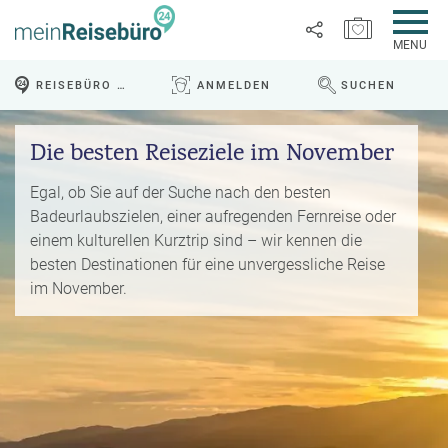
MERKZETTEL ÖFFNEN
MENU
R
REISEBÜRO VOR ORT
ANMELDEN
SUCHEN
e
WEBSEITE DURCHS
Link
i
P
kopieren
s
Die besten Reiseziele im November
a
e
u
Email
T
b
s
Egal, ob Sie auf der Suche nach den besten
o
l
c
Badeurlaubszielen, einer aufregenden Fernreise oder
p
WhatsApp
o
h
einem kulturellen Kurztrip sind – wir kennen die
D
g
a
besten Destinationen für eine unvergessliche Reise
e
Facebook
lr
im November.
R
a
e
ei
l
Messenger
i
s
s
s
e
e
Telegram
F
zi
n
r
el
ü
X /
e
K
Twitter
h
d