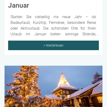
Januar
Starten Sie vielseitig ins neue Jahr – ob
Badeurlaub, Kurztrip, Fernreise, besondere Reise
oder Aktivurlaub. Die schönsten Orte für Ihren
Urlaub im Januar bieten sonnige Strände,
faszinierende Städte und besondere Erlebnisse, die
den Jahresbeginn unvergesslich machen. Wir
> Weiterlesen
zeigen Ihnen inspirierende Ziele für jeden
Geschmack und machen Ihren Januar zu einem
abwechslungsreichen Auftakt voller Erholung,
Entdeckungen und neuer Eindrücke.