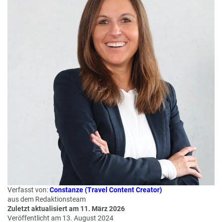
W
o
or
n
ld
t
of
o
B
u
e
r
n
ef
U
it
n
s
s
e
P
r
A
e
Y
P
B
a
A
rt
C
n
K
e
Verfasst von:
Constanze (Travel Content Creator)
B
r
aus dem Redaktionsteam
o
Zuletzt aktualisiert am 11. März 2026
n
Veröffentlicht am 13. August 2024