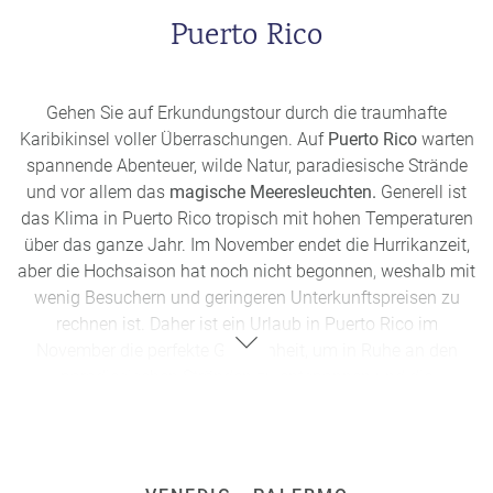
bietet die ehemalige Hauptstadt Sukhothai. In der
Puerto Rico
nordwestlichen Stadt finden die Feierlichkeiten in den
Tempelruinen umgeben von Buddha Statuen und
Wassergräben statt. Verbringen Sie einen magischen
Traumurlaub in Thailand.
Gehen Sie auf Erkundungstour durch die traumhafte
Karibikinsel voller Überraschungen. Auf
Puerto Rico
warten
spannende Abenteuer, wilde Natur, paradiesische Strände
und vor allem das
magische Meeresleuchten.
Generell ist
das Klima in Puerto Rico tropisch mit hohen Temperaturen
über das ganze Jahr. Im November endet die Hurrikanzeit,
aber die Hochsaison hat noch nicht begonnen, weshalb mit
wenig Besuchern und geringeren Unterkunftspreisen zu
rechnen ist. Daher ist ein Urlaub in Puerto Rico im
November die perfekte Gelegenheit, um in Ruhe an den
paradiesischen Stränden zu entspannen und die
vielfältigen Facetten der Karibikinsel zu erkunden. Ein
besonderes Naturphänomen der Biolumineszenz findet auf
dem Inselstaat statt. Das grünblaue „Meeresleuchten“
entsteht durch einen biochemischen Prozess, der durch die