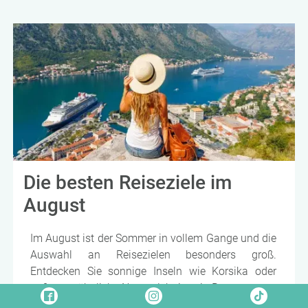
Australien oder den USA im Angebot. Lassen Sie
sich von uns inspirieren und finden Sie Ihr ideales
Urlaubsziel, ob romantische Auszeit zu zweit,
Erlebnisreisen für Weltenbummler oder
familienfreundliche Destinationen.
Die besten Reiseziele im
August
Im August ist der Sommer in vollem Gange und die
Auswahl an Reisezielen besonders groß.
Entdecken Sie sonnige Inseln wie Korsika oder
außergewöhnliche Naturerlebnisse in Botswana.