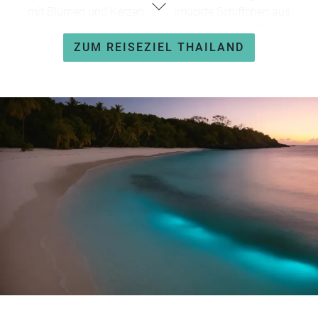
mit Blumen und Kerzen geschmückte Schiffchen aus
Bananenblättern zu Wasser. Mit den kleinen Schiffchen soll
die Flussgöttin Mae Khongka geehrt und um Verzeihung
ZUM REISEZIEL THAILAND
gebeten werden. Zudem gehört zum Lichterfest ein
ausgiebiges Feiern mit Essen und Trinken als auch
festliche Umzüge dazu. In vielen buddhistischen Tempeln
finden traditionelle Zeremonien statt, die Sie besuchen
können. Von
Bangkok
bis zu den Inseln des Südens wird
gefeiert, aber die besten Orte sind u.a.
Bangkok, Chiang Mai
oder Sukhothai.
In der Hauptstadt verwandelt sich der Chao
Phraya Fluss mitten im Herzen der Metropole zu einem
wahren Lichtermeer inkl. Bootswettbewerben und
beeindruckenden Feuerwerken. Im Norden des Landes, in
Chiang Mai, wird das Fest drei Tage lang gefeiert und heißt
Yi Peng.
In der Rose des Nordens werden neben den
Lichterbooten auch zahlreiche Heißluftlaternen in den
Nachthimmel entsandt, was ein einmaliges Bild erzeugt.
Eine besonders mystische Kulisse für die Feierlichkeiten