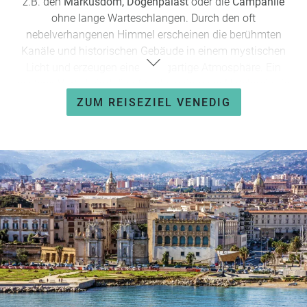
z.B. den
Markusdom, Dogenpalast
oder die
Campanile
ohne lange Warteschlangen. Durch den oft
nebelverhangenen Himmel erscheinen die berühmten
Kanäle und historischen Gebäude in einem mystischen
Licht und erzeugen eine einzigartige Atmosphäre. Ein
weiterer Vorteil sind die oftmals geringeren Hotelpreise in
der Nebensaison. Schlendern Sie durch die auf mehr als
ZUM REISEZIEL VENEDIG
hundert Inseln gelegene Stadt ohne Menschenmassen und
erkunden Sie die verwinkelten kleinen Gassen,
wunderschönen Plätze und Monumente der Stadt in einem
ganz eigenen Tempo. Im November kann es auch immer
wieder zu hohen Wasserständen kommen, bei dem Teile
der Stadt überschwemmt werden. Das faszinierende
Phänomen von Aqua Alta verwandelt dann die Stadt der
Kanäle und Brücken zu einem magischen Ort. Da Venedig
bereits gut darauf vorbereitet ist, bleiben Sie durch die
vielen Holzstege trocken. Am 21. November jeden Jahres
wird in Venedig die
Festa della Madonna della Salute,
die
Madonna der Gesundheit, gefeiert. Dieses religiöse Ereignis