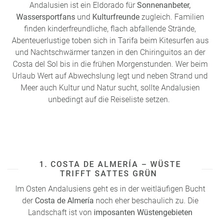
Andalusien ist ein Eldorado für
Sonnenanbeter,
römisches Altertum und maurisches Mittelalter harmonisch
Wassersportfans
und
Kulturfreunde
zugleich. Familien
an der Römischen Brücke zur einzigartigen Mezquita-
finden kinderfreundliche, flach abfallende Strände,
Catedral verbinden.
Abenteuerlustige toben sich in Tarifa beim Kitesurfen aus
So vereint Andalusien auf wunderbare Weise Kultur,
und Nachtschwärmer tanzen in den Chiringuitos an der
Geschichte und Erholung und schenkt Ihnen an jeder Ecke
Costa del Sol bis in die frühen Morgenstunden. Wer beim
unvergessliche Momente.
Urlaub Wert auf Abwechslung legt und neben Strand und
Meer auch Kultur und Natur sucht, sollte Andalusien
unbedingt auf die Reiseliste setzen.
1. COSTA DE ALMERÍA – WÜSTE
TRIFFT SATTES GRÜN
Im Osten Andalusiens geht es in der weitläufigen Bucht
der
Costa de Almería
noch eher beschaulich zu. Die
Landschaft ist von
imposanten Wüstengebieten