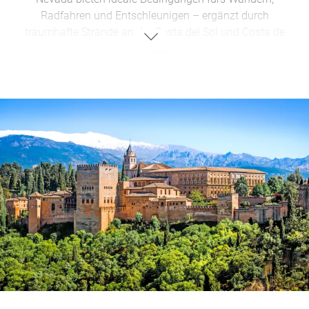
Radfahren und Entschleunigen – ergänzt durch
traumhafte Strände an der Costa del Sol und Costa de
la Luz.
Kulinarische Genüsse und Traditionen
Erleben Sie authentische andalusische Küche: Von
aromatischer Gazpacho und charakteristischen Tapas
in urigen Bars bis hin zu einem Glas exzellentem
Málaga-Wein.
Hollywood-Momente in Andalusien
Die Region begeistert Cinephile mit atemberaubenden
Schauplätzen, die u.a. als Kulisse für Game of Thrones,
Star Wars und Klassiker wie Lawrence von Arabien
dienten.