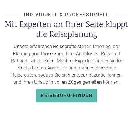
erwarten.
Andalusien Reisetipp:
Sollten Sie spontan sein, bieten
Last-
INDIVIDUELL & PROFESSIONELL
Minute-Angebote
oft attraktive Preise, besonders außerhalb
Mit Experten an Ihrer Seite klappt
der Hochsaison. Letztlich ist es ratsam, den
die Reiseplanung
Buchungszeitpunkt individuell an Ihren Urlaubswunsch und
Ihre geplanten Aktivitäten anzupassen.
Unsere
erfahrenen Reiseprofis
stehen Ihnen bei der
Wann ist die beste Reisezeit für Urlaub in Andalusien?
Planung und Umsetzung
Ihrer Andalusien-Reise mit
Die beste Reisezeit liegt zwischen
Frühling und Herbst.
Im
Rat und Tat zur Seite. Mit ihrer Expertise finden sie für
Mai und September genießen Sie angenehme
Sie die besten Angebote und maßgeschneiderte
Temperaturen und eine entspannte Atmosphäre, während
Reiserouten, sodass Sie sich entspannt zurücklehnen
der Sommer vor allem Strandliebhaber anzieht. Auch die
und Ihren Urlaub
in vollen Zügen genießen
können.
milden Winter bieten zahlreiche kulturelle Highlights und
weniger überlaufene Sehenswürdigkeiten.
REISEBÜRO FINDEN