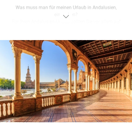
Was muss man für meinen Urlaub in Andalusien,
einpacken?
Für Ihren Andalusien-Urlaub sollten Sie vor allem auf
leichte, atmungsaktive Kleidung setzen – ideal für die
sonnigen Tage. Packen Sie zudem einen Sonnenschutz,
Sonnenhut und bequeme Schuhe ein, besonders wenn Sie
die historischen Städte und Naturparks erkunden möchten.
Ein leichter Pullover für kühle Abende sowie
Badebekleidung und ein Strandtuch für entspannte Stunden
an der Costa del Sol oder Costa de la Luz dürfen natürlich
nicht fehlen. Für geplante Aktivitäten wie Wanderungen
oder Radtouren sind sportliche Schuhe und eventuell ein
Regenschutz ratsam. Denken Sie auch an einen Adapter für
spanische Steckdosen, Ihre Reisedokumente und etwas
Bargeld für spontane Entdeckungen.
Urlaub in Andalusien: Mittelmeer oder Atlantik?
Andalusien vereint zwei faszinierende Küsten: Die Costa del
Sol, geprägt von einem mediterranen Klima und lebhaftem