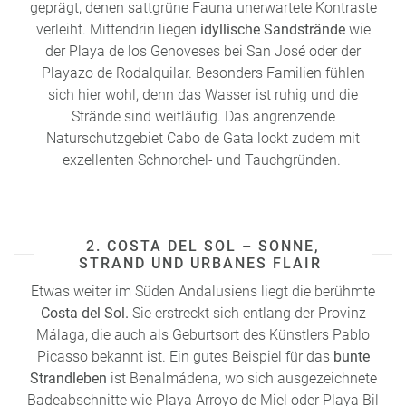
geprägt, denen sattgrüne Fauna unerwartete Kontraste
verleiht. Mittendrin liegen
idyllische Sandstrände
wie
der Playa de los Genoveses bei San José oder der
Playazo de Rodalquilar. Besonders Familien fühlen
sich hier wohl, denn das Wasser ist ruhig und die
Strände sind weitläufig. Das angrenzende
Naturschutzgebiet Cabo de Gata lockt zudem mit
exzellenten Schnorchel- und Tauchgründen.
2. COSTA DEL SOL – SONNE,
STRAND UND URBANES FLAIR
Etwas weiter im Süden Andalusiens liegt die berühmte
Costa del Sol.
Sie erstreckt sich entlang der Provinz
Málaga, die auch als Geburtsort des Künstlers Pablo
Picasso bekannt ist. Ein gutes Beispiel für das
bunte
Strandleben
ist Benalmádena, wo sich ausgezeichnete
Badeabschnitte wie Playa Arroyo de Miel oder Playa Bil