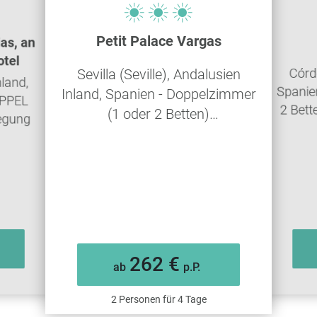
Petit Palace Vargas
as, an
otel
Córd
Sevilla (Seville), Andalusien
land,
Spanie
Inland, Spanien - Doppelzimmer
OPPEL
2 Bet
(1 oder 2 Betten)
egung
STANDARDZIMMER -
Selbstverpflegung
262 €
ab
p.P.
2 Personen für 4 Tage