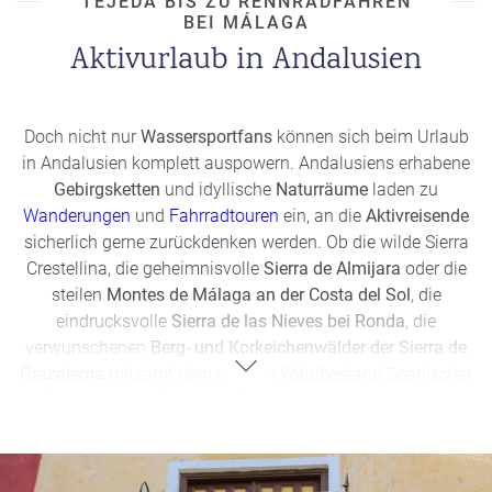
TEJEDA BIS ZU RENNRADFAHREN
BEI MÁLAGA
Aktivurlaub in Andalusien
Doch nicht nur
Wassersportfans
können sich beim Urlaub
in Andalusien komplett auspowern. Andalusiens erhabene
Gebirgsketten
und idyllische
Naturräume
laden zu
Wanderungen
und
Fahrradtouren
ein, an die
Aktivreisende
sicherlich gerne zurückdenken werden. Ob die wilde Sierra
Crestellina, die geheimnisvolle
Sierra de Almijara
oder die
steilen
Montes de Málaga an der Costa del Sol
, die
eindrucksvolle
Sierra de las Nieves bei Ronda
, die
verwunschenen
Berg- und Korkeichenwälder der Sierra de
Grazalema
mitsamt dem größten Waldbestand Spanischer
Tannen in der
Sierra del Pinar
, die wildromantischen
Flussläufe der
Alpujarras in der Sierra Nevada
oder die
artenreichen Feuchtbiotope des
Nationalparks Coto de
Doñana
an der Costa de la Luz, Wander- und Naturfreunde