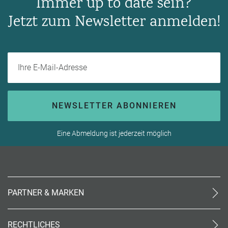
Immer up to date sein?
Jetzt zum Newsletter anmelden!
Ihre E-Mail-Adresse
NEWSLETTER ABONNIEREN
Eine Abmeldung ist jederzeit möglich
PARTNER & MARKEN
meinReisebüro24
rtk
RECHTLICHES