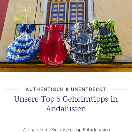
werden Andalusien lieben!
Auch Radsportler*innen hat Andalusien vielfältige Strecken
zu bieten, sei es eine entspannte
Küstentour
entlang der
Buchten Cala El Frailecillo
und
Cala de Roche
an der Costa
de la Luz, ein Rennrad-Ausflug zu den dicht mit Aleppo-
Kiefern bewachsenen Montes de Málaga oder die
anspruchsvolle
Mountainbike-Rundtour
TransAndalus.
Golfreisende
aufgepasst: die
Costa del Sol
ist dank ihrer
rund 70 großartigen Golfplätze wie dem Club de Golf Río
Real bei Marbella auch als Costa del Golf bekannt.
AUTHENTISCH & UNENTDECKT
Unsere Top 5 Geheimtipps in
Andalusien
Wir haben für Sie unsere
Top 5 Andalusien