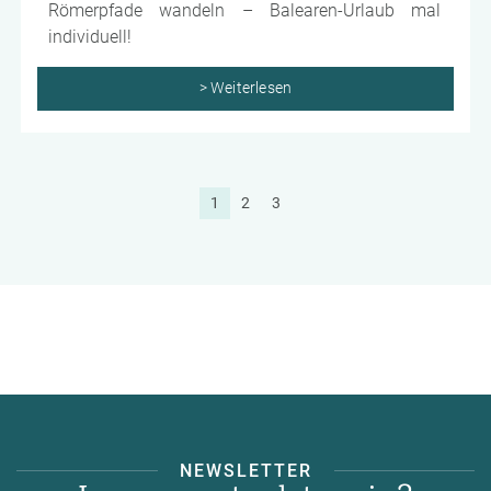
Römerpfade wandeln – Balearen-Urlaub mal
individuell!
> Weiterlesen
1
2
3
NEWSLETTER