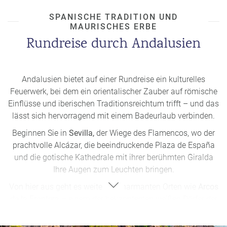
SPANISCHE TRADITION UND
MAURISCHES ERBE
Rundreise durch Andalusien
Andalusien bietet auf einer Rundreise ein kulturelles
Feuerwerk, bei dem ein orientalischer Zauber auf römische
Einflüsse und iberischen Traditionsreichtum trifft – und das
lässt sich hervorragend mit einem Badeurlaub verbinden.
Beginnen Sie in
Sevilla,
der Wiege des Flamencos, wo der
prachtvolle Alcázar, die beeindruckende Plaza de España
und die gotische Kathedrale mit ihrer berühmten Giralda
Ihre Augen zum Leuchten bringen.
Von hier aus geht es weiter zu charmanten Orten wie
Arcos
de la Frontera
– einem der bekanntesten weißen Dörfer der
Ruta de los Pueblos Blancos – oder zu Setenil de las
Bodegas, wo die Häuser direkt in den Fels gehauen wurden.