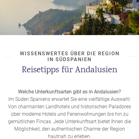
Möglichkeit, den authentischen Charme der andalusischen
Kultur in einer persönlichen Atmosphäre zu genießen.
4. Radtour durch die Sierra de Grazalema
Für Naturliebhaber ist eine Radtour durch die dramatischen
Landschaften der Sierra de Grazalema ein Muss. Genießen
Sie unberührte Naturpfade, klare Bäche und
WISSENSWERTES ÜBER DIE REGION
atemberaubende Aussichten abseits des
IN SÜDSPANIEN
Massentourismus.
Reisetipps für Andalusien
5. Authentische Kunst in Ronda
Kleine Ateliers und Galerien in Ronda laden Sie dazu ein,
die kreative Seite Andalusiens zu entdecken. Hier finden Sie
Welche Unterkunftsarten gibt es in Andalusien?
handgemachte Kunstwerke und lokale Designs, die das
Im Süden Spaniens erwartet Sie eine vielfältige Auswahl:
kulturelle Erbe der Region widerspiegeln.
Von charmanten Landhotels und historischen Paradores
über moderne Hotels und Ferienwohnungen bis hin zu
Diese Geheimtipps zeigen, dass Andalusien weit mehr zu
gemütlichen Fincas. Jede Unterkunftsart bietet Ihnen die
bieten hat als die klassischen Touristenattraktionen. Jeder
Möglichkeit, den authentischen Charme der Region
dieser Orte verspricht ein authentisches Erlebnis, das Ihren
hautnah zu erleben.
Urlaub zu etwas ganz Besonderem macht.