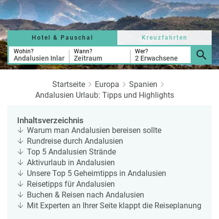
a
r
at
h
s
rt
L
e
a
Hotel & Pauschal
Kreuzfahrten
R
n
st
e
Wohin?
Wann?
Wer?
Andalusien Inland
Zeitraum
2 Erwachsene
M
i
in
s
ut
e
Startseite
Europa
Spanien
e
e
Andalusien Urlaub: Tipps und Highlights
U
x
rl
p
Inhaltsverzeichnis
a
e
Warum man Andalusien bereisen sollte
u
rt
Rundreise durch Andalusien
b
e
Top 5 Andalusien Strände
n
Aktivurlaub in Andalusien
W
o
Unsere Top 5 Geheimtipps in Andalusien
or
n
Reisetipps für Andalusien
ld
t
Buchen & Reisen nach Andalusien
of
o
Mit Experten an Ihrer Seite klappt die Reiseplanung
B
u