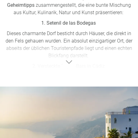
Geheimtipps
zusammengestellt, die eine bunte Mischung
aus Kultur, Kulinarik, Natur und Kunst präsentieren:
1. Setenil de las Bodegas
Dieses charmante Dorf besticht durch Häuser, die direkt in
den Fels gehauen wurden. Ein absolut einzigartiger Ort, der
abseits der üblichen Touristenpfade liegt und einen echten
Blickfang darstellt.
2. Versteckte Tapas-Bars in Cádiz
Schlendern Sie durch die engen Gassen von Cádiz und
entdecken Sie kleine, authentische Tapas-Bars. Hier
genießen Sie frisch zubereitete Köstlichkeiten und erleben
das lebendige andalusische Lebensgefühl hautnah - ein
absoluter Geheimtipp für Andalusien.
3. Intime Flamenco-Abende in Granada
Erleben Sie die Leidenschaft des Flamenco in historischen
Vierteln Granadas. Diese intimen Abende bieten Ihnen die