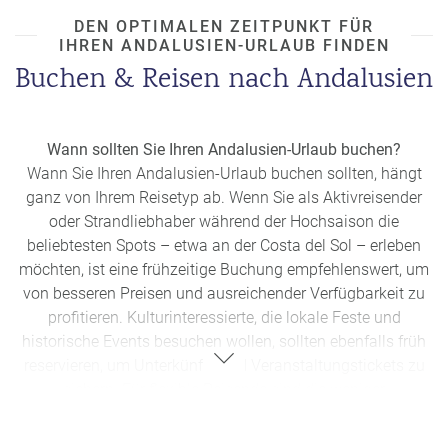
Flair, und die Costa de la Luz, die mit weitläufigen,
DEN OPTIMALEN ZEITPUNKT FÜR
naturbelassenen Stränden und einer entspannten
IHREN ANDALUSIEN-URLAUB FINDEN
Atmosphäre überzeugt. Beide Küsten bieten einzigartige
Buchen & Reisen nach Andalusien
Erlebnisse – die Wahl hängt von Ihren persönlichen
Vorlieben ab.
Ist Andalusien anders als der Rest von Spanien?
Wann sollten Sie Ihren Andalusien-Urlaub buchen?
Ja, Andalusien besticht durch seine einzigartige Mischung
Wann Sie Ihren Andalusien-Urlaub buchen sollten, hängt
aus maurischem Erbe, leidenschaftlicher Kultur und
ganz von Ihrem Reisetyp ab. Wenn Sie als Aktivreisender
abwechslungsreichen Landschaften. Diese besondere
oder Strandliebhaber während der Hochsaison die
Identität verleiht der Region einen eigenen Charakter, der sie
beliebtesten Spots – etwa an der Costa del Sol – erleben
deutlich von anderen spanischen Gebieten abhebt.
möchten, ist eine frühzeitige Buchung empfehlenswert, um
von besseren Preisen und ausreichender Verfügbarkeit zu
profitieren. Kulturinteressierte, die lokale Feste und
historische Events besuchen wollen, sollten ebenfalls früh
reservieren, um Unterkünfte und Veranstaltungstickets zu
sichern. Für flexible Reisende sind die weniger
frequentierten Zeiten im Frühling oder Herbst attraktiv, da
Sie dort angenehmes Wetter und geringere Touristenzahlen