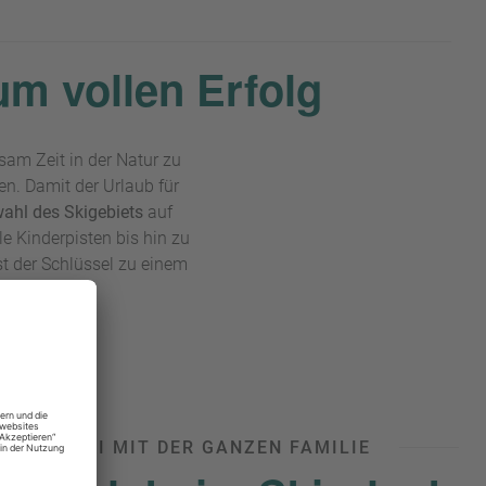
um vollen Erfolg
sam Zeit in der Natur zu
n. Damit der Urlaub für
ahl des Skigebiets
auf
e Kinderpisten bis hin zu
st der Schlüssel zu einem
B AUF SKI MIT DER GANZEN FAMILIE