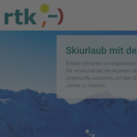
R
e
i
P
Skiurlaub mit de
s
a
e
u
T
b
Erleben Sie einen unvergessliche
s
o
l
Sie, worauf es bei der Auswahl de
c
p
o
h
Unterkünfte ankommt, um den Ski
D
g
a
Jahres zu machen.
e
lr
R
a
e
ei
l
i
s
s
s
e
e
F
zi
n
r
el
ü
e