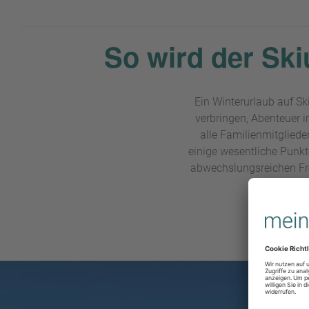
So wird der Ski
Ein Winterurlaub auf Sk
verbringen, Abenteuer 
alle Familienmitglieder 
einige wesentliche Punkt
abwechslungsreichen Fre