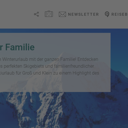
MERKZETTEL ÖFFNEN
NEWSLETTER
REISE
Link
kopieren
r Familie
Email
n Winterurlaub mit der ganzen Familie! Entdecken
s perfekten Skigebiets und familienfreundlicher
WhatsApp
urlaub für Groß und Klein zu einem Highlight des
Facebook
Messenger
Telegram
X /