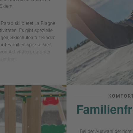
Skiern.
s Paradiski bietet La Plagne
vitäten. Es gibt spezielle
ngen, Skischulen
für Kinder
auf Familien spezialisiert
von Aktivitäten, darunter
zentren.
olomiten bietet
sanfte Pisten
 und
spezielle Kinderparks,
in
sern können. Darüber hinaus
KOMFORT
enwohnungen, die sich auf die
Familienf
 haben.
Bei der Auswahl der richti