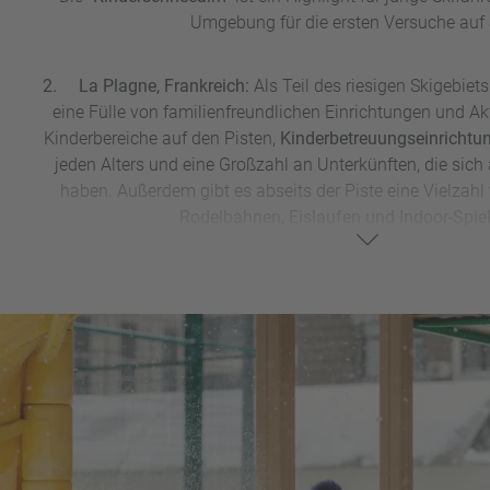
Umgebung für die ersten Versuche auf 
2. La Plagne, Frankreich:
Als Teil des riesigen Skigebiet
eine Fülle von familienfreundlichen Einrichtungen und Akti
Kinderbereiche auf den Pisten,
Kinderbetreuungseinrichtu
jeden Alters und eine Großzahl an Unterkünften, die sich 
haben. Außerdem gibt es abseits der Piste eine Vielzahl 
Rodelbahnen, Eislaufen und Indoor-Spiel
3. Alta Badia, Italien:
Dieses malerische Skigebiet in den D
für Anfänger und Kinder,
Skischulen
mit erfahrenen Lehrern
denen junge Skifahrer spielerisch ihre Fähigkeiten verbes
gibt es eine Vielzahl von familiengeführten Hotels und Feri
Bedürfnisse von Familien spezialisiert