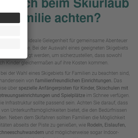
lte ich beim Skiurlaub
er Familie achten?
lie bietet eine ideale Gelegenheit für gemeinsame Abenteuer
sse im Schnee. Bei der Auswahl eines geeigneten Skigebiets
n berücksichtigt werden, um sicherzustellen, dass sowohl
ch Kinder gleichermaßen auf ihre Kosten kommen.
 bei der Wahl eines Skigebiets für Familien zu beachten sind,
rhandensein von
familienfreundlichen Einrichtungen.
Das
eise über
spezielle Anfängerpisten für Kinder, Skischulen mit
etreuungseinrichtungen und Spielplätze
im Schnee verfügen.
e Infrastruktur sollte passend sein. Achten Sie darauf, dass
l von Unterkunftsmöglichkeiten bietet, die den Bedürfnissen
en. Neben dem Skifahren sollten Familien die Möglichkeit
itäten abseits der Piste zu genießen, wie
Rodeln, Eislaufen,
Schneeschuhwandern
und möglicherweise sogar Indoor-