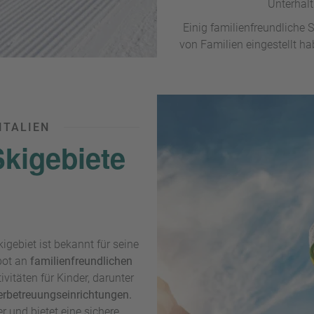
Unterhalt
Einig familienfreundliche 
von Familien eingestellt ha
ITALIEN
Skigebiete
igebiet ist bekannt für seine
bot an
familienfreundlichen
vitäten für Kinder, darunter
erbetreuungseinrichtungen.
er und bietet eine sichere