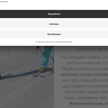
Worauf sol
mit d
Ein Skiurlaub mit der Fami
und unvergessliche Erlebni
sollten mehrere Faktore
Erwachsene als au
Die wichtigsten Aspekte, die
sind zum einem das Vo
Skigebiet sollte beispielsw
erfahrenen Lehrern, Kinderb
Auch die Unterkünfte und di
das Skigebiet eine Vielzah
von Familien gerecht werd
haben, verschiedene Aktiv
Winterwanderungen, 