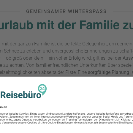
GEMEINSAMER WINTERSPASS
urlaub mit der Familie z
i mit der ganzen Familie ist die perfekte Gelegenheit, um gemein
im Schnee zu erleben und unvergessliche Erinnerungen zu schaffe
– ob groß oder klein – ein voller Erfolg wird, gilt es, bei der
Ausw
e zu achten. Von familienfreundlichen Unterkünften über speziell
izeitmöglichkeiten abseits der Piste: Eine
sorgfältige Planung
i
entspannten und erlebnisreichen Winterurlaub.
WINTERURLAU