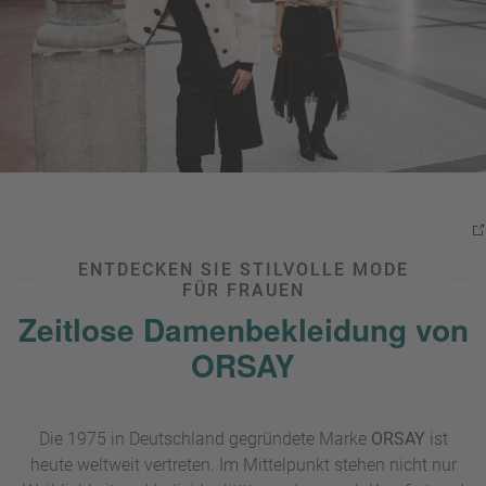
u
s
pr
o
gr
a
m
m
ENTDECKEN SIE STILVOLLE MODE
FÜR FRAUEN
Zeitlose Damenbekleidung von
ORSAY
Die 1975 in Deutschland gegründete Marke
ORSAY
ist
heute weltweit vertreten. Im Mittelpunkt stehen nicht nur