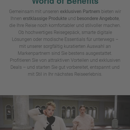
World of Benefits
W
o
or
n
Gemeinsam mit unseren
exklusiven Partnern
bieten wir
ld
t
Ihnen
erstklassige Produkte
und
besondere Angebote
,
of
o
die Ihre Reise noch komfortabler und stilvoller machen.
B
u
Ob hochwertiges Reisegepäck, smarte digitale
e
r
n
Lösungen oder modische Essentials für unterwegs –
ef
U
mit unserer sorgfältig kuratierten Auswahl an
it
n
Markenpartnern sind Sie bestens ausgestattet.
s
s
Profitieren Sie von attraktiven Vorteilen und exklusiven
e
Deals – und starten Sie gut vorbereitet, entspannt und
P
r
mit Stil in Ihr nächstes Reiseerlebnis.
A
e
Y
P
B
a
A
rt
C
n
K
e
B
r
o
n