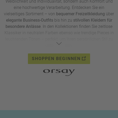
Weiblichkeit und Individualität, sondern auch Komfort und
eine hochwertige Verarbeitung. Entdecken Sie ein
vielseitiges Sortiment – von
bequemer Freizeitkleidung
über
elegante Business-Outfits
bis hin zu
stilvollen Kleidern für
besondere Anlässe
. In den Kollektionen finden Sie zeitlose
Klassiker in neutralen Farben ebenso wie trendige Pieces in
leuchtenden Tönen – perfekt, um Ihren persönlichen Stil zu
unterstreichen.
SHOPPEN BEGINNEN
Sparen Sie mit dem exklusiven Rabattcode
MRB242025
15
% auf alle Artikel im Shop!