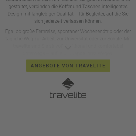
gestaltet, verbinden die Koffer und Taschen intelligentes
Design mit langlebiger Qualität – für Begleiter, auf die Sie
sich jederzeit verlassen können.
Egal ob große Fernreise, spontaner Wochenendtrip oder der
tägliche Weg zur Arbeit, zur Universität oder zur Schule: Mit
travelite
sind Sie stilvoll, funktional und komfortabel
unterwegs – auf jeder Etappe Ihres Weges.
ANGEBOTE VON TRAVELITE
Sparen Sie mit dem exklusiven Code
RTK40
bis zu 40 %
auf die Standard Kofferserien von travelite!