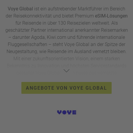
Voye Global
ist ein aufstrebender Marktführer im Bereich
der Reisekonnektivität und bietet Premium
eSIM-Lösungen
für Reisende in über 130 Reisezielen weltweit. Als
geschätzter Partner international anerkannter Reisemarken
– darunter Agoda, Kiwi.com und führende internationale
Fluggesellschaften – steht Voye Global an der Spitze der
Neugestaltung, wie Reisende im Ausland vernetzt bleiben.
Mit einer zukunftsorientierten Vision, einem starken
Bekenntnis zu Innovation und höchsten Servicestandards
gestaltet Voye Global schon heute das vernetzte
Reiseerlebnis von morgen.
ANGEBOTE VON VOYE GLOBAL
Sparen Sie mit dem exklusiven Code mrb24 20 % auf eine
E-SIM Karte von Voye Global!