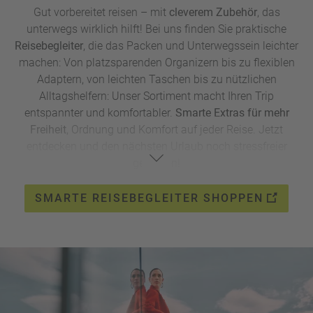
Gut vorbereitet reisen
–
mit
cleverem Zubehör
, das
unterwegs wirklich hilft! Bei uns finden Sie praktische
Reisebegleiter
, die das Packen und Unterwegssein leichter
machen: Von platzsparenden Organizern bis zu flexiblen
Adaptern, von leichten Taschen bis zu nützlichen
Alltagshelfern: Unser Sortiment macht Ihren Trip
entspannter und komfortabler.
Smarte Extras für mehr
Freiheit
, Ordnung und Komfort auf jeder Reise. Jetzt
entdecken und den nächsten Urlaub noch stressfreier
genießen!
SMARTE REISEBEGLEITER SHOPPEN
Sparen Sie mit dem exklusiven Rabattcode
MRB242026
25 % auf alle Artikel im Shop!