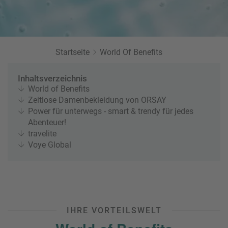
r
b
e
e
u
s
u
c
M
z
h
o
f
Startseite
World Of Benefits
e
n
a
r
at
h
s
Inhaltsverzeichnis
rt
L
World of Benefits
e
a
R
Zeitlose Damenbekleidung von ORSAY
n
st
e
Power für unterwegs - smart & trendy für jedes
M
i
Abenteuer!
in
s
travelite
ut
e
Voye Global
e
e
U
x
rl
p
a
e
u
rt
b
e
IHRE VORTEILSWELT
n