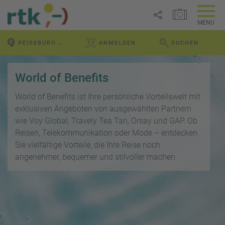
MERKZETTEL ÖFFNEN
MENU
R
REISEBÜRO VOR ORT
ANMELDEN
SUCHEN
e
WEBSEITE DURCHS
Link
i
P
kopieren
s
a
World of Benefits
e
u
Email
T
b
s
World of Benefits ist Ihre persönliche Vorteilswelt mit
o
l
c
exklusiven Angeboten von ausgewählten Partnern
p
WhatsApp
o
h
wie Voy Global, Travely Tea Tan, Orsay und GAP. Ob
D
g
a
Reisen, Telekommunikation oder Mode – entdecken
e
Facebook
lr
Sie vielfältige Vorteile, die Ihre Reise noch
R
a
e
ei
l
angenehmer, bequemer und stilvoller machen.
Messenger
i
s
s
s
e
e
Telegram
F
zi
n
r
el
ü
X /
e
K
Twitter
h
d