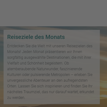
i
P
kopieren
s
a
e
u
Email
T
b
s
o
l
c
p
WhatsApp
o
h
D
g
a
Reiseziele des Monats
e
Facebook
lr
R
a
e
Entdecken Sie die Welt mit unseren Reisezielen des
ei
l
Messenger
i
Monats! Jeden Monat präsentieren wir Ihnen
s
s
s
sorgfältig ausgewählte Destinationen, die mit ihrer
e
e
Telegram
Vielfalt und Schönheit begeistern. Ob
F
zi
n
r
atemberaubende Naturwunder, faszinierende
el
ü
X /
e
Kulturen oder pulsierende Metropolen – erleben Sie
K
Twitter
h
d
unvergessliche Abenteuer an den aufregendsten
r
b
e
Orten. Lassen Sie sich inspirieren und finden Sie Ihr
e
u
s
nächstes Traumziel, das nur darauf wartet, erkundet
u
c
M
zu werden.
z
h
o
f
e
n