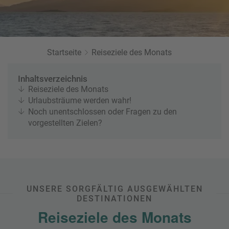
a
r
at
h
s
rt
L
e
a
R
n
st
Startseite
Reiseziele des Monats
e
M
i
in
s
Inhaltsverzeichnis
ut
e
Reiseziele des Monats
e
e
Urlaubsträume werden wahr!
U
x
Noch unentschlossen oder Fragen zu den
rl
p
vorgestellten Zielen?
a
e
u
rt
b
e
n
W
o
or
n
UNSERE SORGFÄLTIG AUSGEWÄHLTEN
ld
DESTINATIONEN
t
of
o
Reiseziele des Monats
B
u