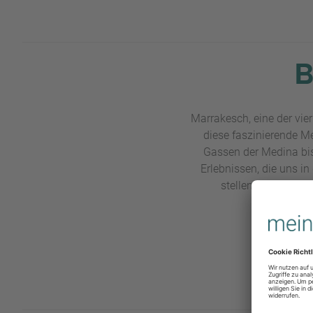
B
Marrakesch, eine der vie
diese faszinierende M
Gassen der Medina bis 
Erlebnissen, die uns in
stellen euch unser