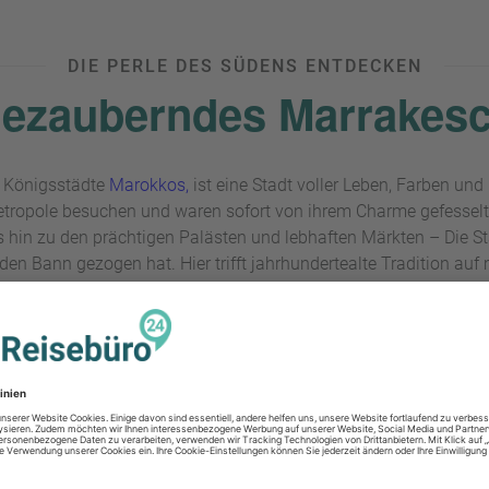
DIE PERLE DES SÜDENS ENTDECKEN
ezauberndes Marrakes
r Königsstädte
Marokkos,
ist eine Stadt voller Leben, Farben und 
etropole besuchen und waren sofort von ihrem Charme gefesselt
hin zu den prächtigen Palästen und lebhaften Märkten – Die Sta
 den Bann gezogen hat. Hier trifft jahrhundertealte Tradition auf
e Highlights vor, damit ein Besuch in der marokkanischen Stadt 
HOTELS IN MARRAKESCH ENTDECKEN
EINMAL QUER DURCH DIE STADT