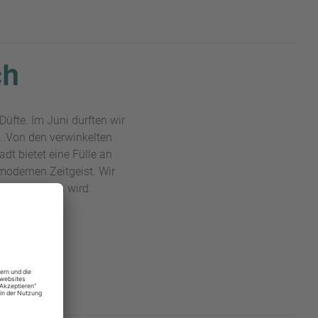
ch
Düfte. Im Juni durften wir
. Von den verwinkelten
dt bietet eine Fülle an
 modernen Zeitgeist. Wir
unvergesslich wird.