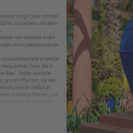
die eine ruhige Oase inmitten
n Gärten schlendern und dem
n.
estaltet vom Künstler André
 sondern auch beeindruckende
 Jacques Majorelle angelegt
temberaubende Oase, die in
e-Blau". Dieser spezielle
en grünen Pflanzen, die den
eeindruckende Vielfalt an
kteen, prächtige Palmen und
sache ist, dass der Jardin
 beeindruckende Sammlung
nation macht den Garten zu
den Besucher.
und den Olivenhainen bieten