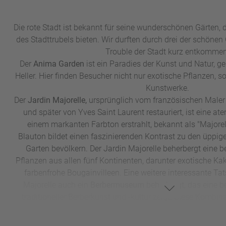
Die rote Stadt ist bekannt für seine wunderschönen Gärten, 
des Stadttrubels bieten. Wir durften durch drei der schöne
Trouble der Stadt kurz entkomme
Der
Anima Garden
ist ein Paradies der Kunst und Natur, g
Heller. Hier finden Besucher nicht nur exotische Pflanzen,
Kunstwerke.
Der
Jardin Majorelle,
ursprünglich vom französischen Maler
und später von Yves Saint Laurent restauriert, ist eine a
einem markanten Farbton erstrahlt, bekannt als "Majorell
Blauton bildet einen faszinierenden Kontrast zu den üppig
Garten bevölkern. Der Jardin Majorelle beherbergt eine b
Pflanzen aus allen fünf Kontinenten, darunter exotische Ka
farbenfrohe Bougainvilleen. Eine weitere interessante Tat
Majorelle auch ein
Berbermuseum
beherbergt, das eine
traditioneller Berberkunst und -kultur zeigt. Diese Kombi
einem einzigartigen Erlebnis für uns und je
Die
Menara Gardens
mit ihrem großen, spiegelnden Becken 