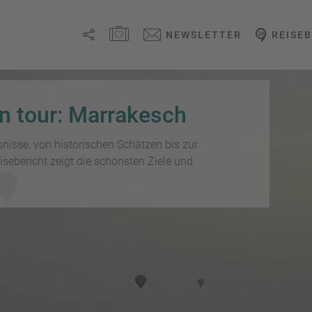
MERKZETTEL ÖFFNEN
NEWSLETTER
REISE
Link
kopieren
n tour: Marrakesch
Email
ebnisse, von historischen Schätzen bis zur
sebericht zeigt die schönsten Ziele und
WhatsApp
Facebook
Messenger
Telegram
X /