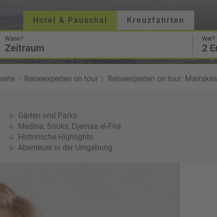
Twitter
Hotel & Pauschal
Kreuzfahrten
Wann?
Wer?
Zeitraum
2 E
seite
Reiseexperten on tour
Reiseexperten on tour: Marrake
Gärten und Parks
Medina, Souks, Djemaa el-Fna
Historische Highlights
Abenteuer in der Umgebung