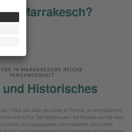
n in Marrakesch?
ICKE IN MARRAKESCHS REICHE
VERGANGENHEIT
r und Historisches
ahr 1064 von Jafar ibn Umar al-Tamimi, ist eine Stadt mit
hichte und Kultur. Die Stadtmauern, die Paläste und die alten
schichten aus vergangenen Jahrhunderten. Besonders
en Riads, traditionelle marokkanische Häuser mit Innenhöfen,