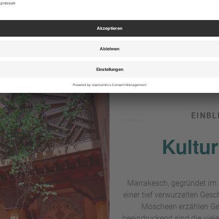
sten Sehenswürdigkeite
EINBL
Kultu
Marrakesch, gegründet im J
einer tief verwurzelten Gesc
Moscheen erzählen Ge
beeindruckend sind die viel