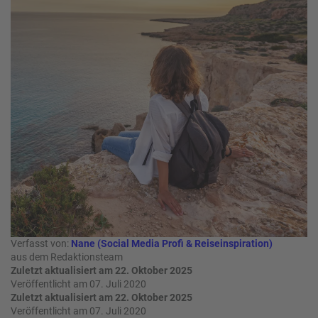
e
r
n
ef
U
it
n
s
s
e
P
r
A
e
Y
P
B
a
A
rt
C
n
K
e
B
r
o
n
Verfasst von:
Nane (Social Media Profi & Reiseinspiration)
u
aus dem Redaktionsteam
s
Zuletzt aktualisiert am 22. Oktober 2025
pr
Veröffentlicht am 07. Juli 2020
o
Zuletzt aktualisiert am 22. Oktober 2025
Veröffentlicht am 07. Juli 2020
gr