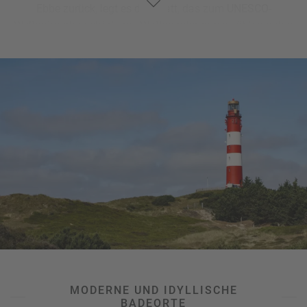
Ebbe zurück, legt es das Watt, das zum
UNESCO-
Weltnaturerbe
gehört, frei.
Wattwanderungen
zählen daher
zu den absoluten Highlights eines jeden
Nordsee-Urlaubs
und begeistern kleine wie große Naturliebhaber. Im Schlick
entdecken sie Wattwürmer, Schnecken, Muscheln oder
Krebse und erfahren so jede Menge Interessantes über das
einzigartige Ökosystem Wattenmeer. Ausflüge wie zum
Beispiel zur Seehundstation Friedrichskoog, zum Multimar
Wattforum in Tönning, an den
Museumshafen von Büsum
,
auf die Halligen rund um Pellworm oder in eines der
zahlreichen Schifffahrtsmuseen vermitteln zudem
eindrucksvoll, wie sich das Leben an einer der bekanntesten
Küstenlandschaften
abspielt. Und auch Trips in die
größeren Städte wie
Cuxhaven
oder
Bremerhaven
lohnen
sich.
MODERNE UND IDYLLISCHE
BADEORTE