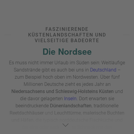
a
m
m
FASZINIERENDE
KÜSTENLANDSCHAFTEN UND
VIELSEITIGE BADEORTE
Die Nordsee
Es muss nicht immer Urlaub im Süden sein: Weitläufige
Sandstrände gibt es auch bei uns in
Deutschland
–
zum Beispiel hoch oben im Nordwesten. Über fünf
Millionen Deutsche zieht es jedes Jahr an
Niedersachsens und Schleswig-Holsteins Küsten
und
die davor gelagerten
Inseln.
Dort erwarten sie
beeindruckende
Dünenlandschaften
, traditionelle
Reetdachhäuser
und
Leuchttürme
,
malerische Buchten
und Häfen
, die typisch norddeutsche Fischküche und
der eine oder andere nette Schnack mit den