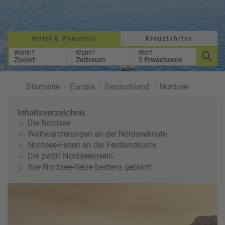
a
r
at
h
s
rt
L
e
a
Hotel & Pauschal
Kreuzfahrten
R
n
st
e
Wohin?
Wann?
Wer?
Zielort
Zeitraum
2 Erwachsene
M
i
in
s
ut
e
Startseite
Europa
Deutschland
Nordsee
e
e
U
x
Inhaltsverzeichnis
rl
p
Die Nordsee
a
e
Wattwanderungen an der Nordseeküste
u
rt
Nordsee-Ferien an der Festlandküste
b
e
Die zwölf Nordseeinseln
n
Ihre Nordsee-Reise bestens geplant
W
o
or
n
ld
t
of
o
B
u