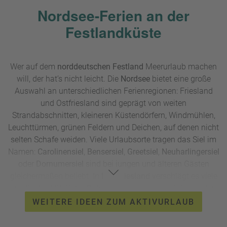
Nordsee-Ferien an der
Festlandküste
Wer auf dem
norddeutschen Festland
Meerurlaub machen
will, der hat’s nicht leicht. Die
Nordsee
bietet eine große
Auswahl an unterschiedlichen Ferienregionen: Friesland
und Ostfriesland sind geprägt von weiten
Strandabschnitten, kleineren Küstendörfern, Windmühlen,
Leuchttürmen, grünen Feldern und Deichen, auf denen nicht
selten Schafe weiden. Viele Urlaubsorte tragen das Siel im
Namen:
Carolinensiel
,
Bensersiel
,
Greetsiel
,
Neuharlingersiel
oder
Dornumersiel
sind bei jungen und älteren Gästen
gleichermaßen beliebt. In
Nordfriesland
verschlägt es viele
ins
Seebad St. Peter Ording
, dessen rund zwölf Kilometer
langer und ungewöhnlich breiter weißer Sandstrand auch
WEITERE IDEEN ZUM AKTIVURLAUB
gerne mal als 'Europas Sandkiste' bezeichnet wird. Der ist
nicht nur ein Paradies für Sandburgenbauer und