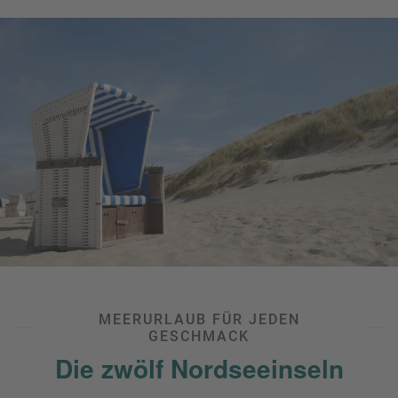
Wasserratten, sondern auch ein Mekka für Surfer, Kitesurfer,
Beachvolleyballer oder (Strand-)Segler, und damit das
perfekte Reiseziel für den
Wassersport-Urlaub
. Etwas
beschaulicher, aber dennoch herrlich friesisch geht es in
den anderen größeren touristischen Gemeinden wie den
Häfen Dagebüll, Tönning und Husum oder der
Halbinsel
Nordstrand
zu.
Radfahrer
sind übrigens in sämtlichen
Küstenregionen herzlich willkommen: das
Wegenetz
ist gut
ausgebaut und durch die überwiegend flache Landschaft
lässt sich bei
Radreisen
der Meerblick vom Sattel aus
entspannt genießen.
MEERURLAUB FÜR JEDEN
GESCHMACK
Die zwölf Nordseeinseln