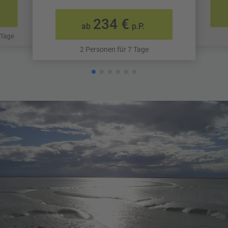
234 €
ab
p.P.
 Tage
2 Personen für 7 Tage