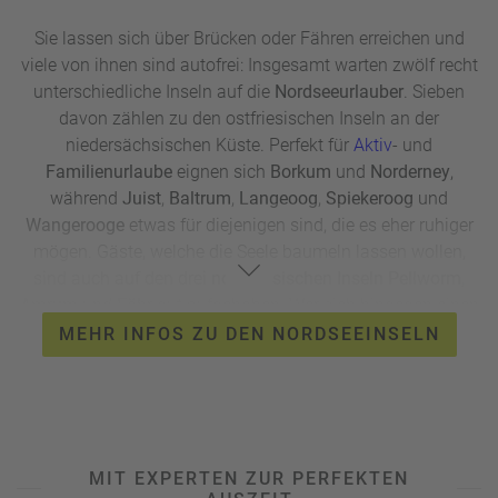
Sie lassen sich über Brücken oder Fähren erreichen und
viele von ihnen sind autofrei: Insgesamt warten zwölf recht
unterschiedliche Inseln auf die
Nordseeurlauber
. Sieben
davon zählen zu den ostfriesischen Inseln an der
niedersächsischen Küste. Perfekt für
Aktiv
- und
Familienurlaube
eignen sich
Borkum
und
Norderney
,
während
Juist
,
Baltrum
,
Langeoog
,
Spiekeroog
und
Wangerooge
etwas für diejenigen sind, die es eher ruhiger
mögen. Gäste, welche die Seele baumeln lassen wollen,
sind auch auf den drei
nordfriesischen Inseln Pellworm
,
Amrum
und
Föhr
gut aufgehoben. Wer sich hingegen einen
eher extravaganten Urlaub am Meer wünscht, wird auf der
MEHR INFOS ZU DEN NORDSEEINSELN
größten der
deutschen Nordseeinseln
fündig: Sylt ist der
Hotspot der Schönen und Reichen und vor allem die
exklusiven
Badeorte wie etwa Kampen
gelten als
Partyhochburg des deutschen Jetsets. Völlig anders
dagegen präsentiert sich das eher urwüchsige
Helgoland
,
MIT EXPERTEN ZUR PERFEKTEN
das mit seinen Robben- und Wasservögel-Kolonien vor