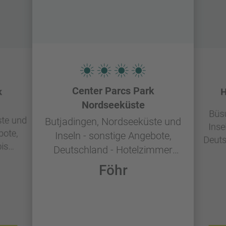
Center Parcs Park
k
H
Nordseeküste
Büs
ste und
Butjadingen, Nordseeküste und
Inse
bote,
Inseln - sonstige Angebote,
Deuts
is
Deutschland - Hotelzimmer
er
BK407 min 7 Nächte -
Föhr
on -
Frühstück