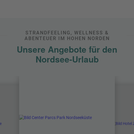
Einheimischen: Egal, ob aktive Entdeckungstour an
Land und zu Wasser oder sommerlicher Badespaß am
Strand, ob
Single-
,
Pärchen-
oder
Familienurlaub
, ob
Hotel
oder Ferienwohnung: die
Nordsee
hat all ihren
Besuchern viel zu bieten.
STRANDFEELING, WELLNESS &
ABENTEUER IM HOHEN NORDEN
Unsere Angebote für den
Nordsee-Urlaub