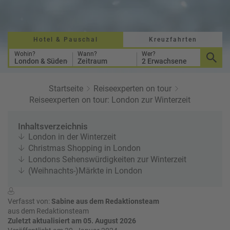
a
r
at
h
s
rt
L
e
a
Hotel & Pauschal
Kreuzfahrten
R
n
st
e
Wohin?
Wann?
Wer?
London & Südengland
Zeitraum
2 Erwachsene
M
i
in
s
ut
e
Startseite
Reiseexperten on tour
e
e
Reiseexperten on tour: London zur Winterzeit
U
x
rl
p
Inhaltsverzeichnis
a
e
London in der Winterzeit
u
rt
Christmas Shopping in London
b
e
Londons Sehenswürdigkeiten zur Winterzeit
n
(Weihnachts-)Märkte in London
W
o
or
n
ld
t
Verfasst von:
Sabine aus dem Redaktionsteam
of
o
aus dem Redaktionsteam
B
Zuletzt aktualisiert am 05. August 2026
u