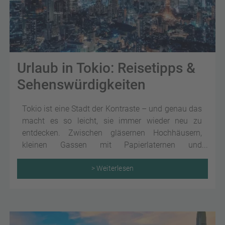
Urlaub in Tokio: Reisetipps &
Sehenswürdigkeiten
Tokio ist eine Stadt der Kontraste – und genau das
macht es so leicht, sie immer wieder neu zu
entdecken. Zwischen gläsernen Hochhäusern,
kleinen Gassen mit Papierlaternen und
überraschend ruhigen Schreinen entsteht ein
Rhythmus, der sofort trägt. Wer Tokio bereist,
> Weiterlesen
bekommt Großstadtenergie – und gleichzeitig
Momente, in denen man einfach kurz stehen bleibt
und schaut.