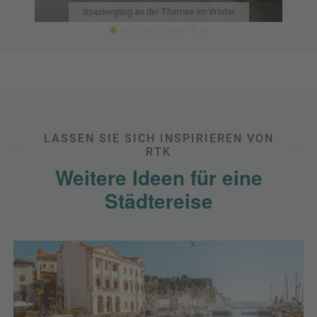
Quelle:
Spaziergang an der Themse im Winter
LASSEN SIE SICH INSPIRIEREN VON
RTK
Weitere Ideen für eine
Städtereise