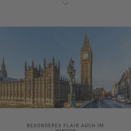
der
Chocolate Hall
fündig. Eine große Auswahl an erlesenen
Schokoladenträumen wartete hier auf uns – ein perfekte
Mitbringsel. Wer lieber auf Märkten nach dem perfekten
Geschenk stöbert, ist im
Covent Garden
richtig. Täglich
stattfindende
Kunsthandwerkermärkte
und eine funkelnde
Beleuchtung laden hier zum Shoppen und Flanieren ein. Die
Regent Street
ist eine der Haupteinkaufsstraßen im West
End Londons und bietet neben vielen modernen Flagship-
Stores von bekannten Marken auch eine überwältigende
Weihnachtsbeleuchtung, die jeden Weihnachtsmuffel in
festliche Stimmung verzaubert. Die historische Architektur
rundet das einzigartige Shoppingerlebnis ab und verspricht
viele Wow-Momente. Nur einen Sprung weit entfernt
befinden sich in der
Carnaby Street
originelle Shops, sowie
Cafés und Bars. Perfekt für einen traditionellen Afternoon
Tea. Wir konnten auf jeden Fall von den beeindruckenden
Weihnachtsbeleuchtungen und der besonderen Stimmung
nicht genug bekommen.
BESONDERES FLAIR AUCH IM