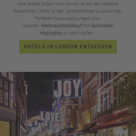
oder bietet sogar noch Anreiz eines der liebevoll
a
dekorierten Cafés in den Seitenstraßen zu erkunden.
m
m
Perfekte Voraussetzungen also,
unseren
Weihnachtseinkauf
mit
kulturellen
Highlights
zu verknüpfen.
HOTELS IN LONDON ENTDECKEN