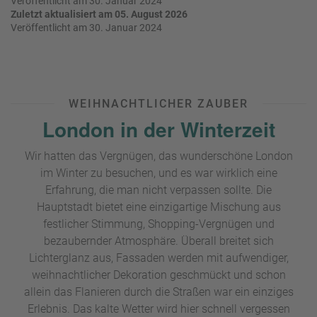
Veröffentlicht am 30. Januar 2024
e
r
Zuletzt aktualisiert am 05. August 2026
n
Veröffentlicht am 30. Januar 2024
ef
U
it
n
s
s
e
P
r
WEIHNACHTLICHER ZAUBER
A
e
London in der Winterzeit
Y
P
B
a
Wir hatten das Vergnügen, das wunderschöne London
A
rt
C
im Winter zu besuchen, und es war wirklich eine
n
K
Erfahrung, die man nicht verpassen sollte. Die
e
B
r
Hauptstadt
bietet eine einzigartige Mischung aus
o
festlicher Stimmung, Shopping-Vergnügen und
n
bezaubernder Atmosphäre. Überall breitet sich
u
Lichterglanz aus, Fassaden werden mit aufwendiger,
s
weihnachtlicher Dekoration geschmückt und schon
pr
allein das Flanieren durch die Straßen war ein einziges
o
Erlebnis. Das kalte Wetter wird hier schnell vergessen
gr