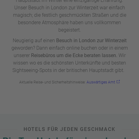
Hauptstadt im Winter eine einzigartige Erfahrung.
handgeschnittenem Käse, während man den Klängen von
Unser Besuch in London zur Winterzeit war einfach
talentierten Straßenmusikern lauscht. Ein Besuch auf einem
magisch; die festlich geschmückten Straßen und die
Weihnachtsmarkt
in der britischen Hauptstadt verspricht
besondere Atmosphäre haben uns vollkommen
magische Momente und unvergessliche Erinnerungen.
begeistert.
Unser Besuch auf den Weihnachtsmärkten in London hat
Neugierig auf einen
Besuch in London zur Winterzeit
uns nicht nur verzaubert, sondern auch ein paar zusätzliche
geworden? Dann einfach online buchen oder in einem
Kilos beschert – den köstlichen Leckereien konnten wir
unserer
Reisebüros um die Ecke beraten lassen.
Wir
einfach nicht widerstehen!
wissen wo es die schönsten Unterkünfte und besten
Sightseeing-Spots in der britischen Hauptstadt gibt.
Aktuelle Reise- und Sicherheitshinweise:
Auswärtiges Amt
HOTELS FÜR JEDEN GESCHMACK