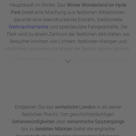
stärken.
Hauptstadt im Winter. Das
Winter Wonderland im Hyde
Park
bietet eine Mischung aus festlichen Attraktionen,
darunter eine beeindruckende Eisbahn, traditionelle
Weihnachtsmärkte
und spektakuläre Fahrgeschäfte. Der
Park wird zu einem Zentrum der festlichen Aktivitäten, wo
Besucher inmitten von Lichtern, festlichen Klängen und
köstlichen Leckereien die Magie der Saison spüren können.
Der
Weihnachtsmarkt auf dem Trafalgar Square
hingegen
verleiht dem historischen Ambiente des Platzes einen
festlichen Touch. Hier erwarten die Besucher Glühwein,
Punsch und eine original deutsche Bratwurst, während der
Schnee das Dach der National Gallery weiß färbt. Der
Weihnachtsmarkt am Trafalgar Square lädt vor allem zum
Einkaufsshopping ins nahe gelegene Chinatown oder auf
Entdecken Sie das
winterliche London
in all seiner
einen kulturellen Nachmittag in der National Gallery ein.
festlichen Pracht. Von geschichtsträchtigen
Für Food-Liebhaber ist der
Borough Market
ein wahres
Sehenswürdigkeiten
über
romantische Spaziergänge
Paradies. Besucher werden verwöhnt mit Verkostungen von
bis zu
belebten Märkten
bietet die englische
lokalen Spezialitäten, frisch gebackenem Brot bis hin zu