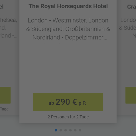
The Royal Horseguards Hotel
el
Gra
helsea,
Londo
London - Westminster, London
nd,
& Süde
& Südengland, Großbritannien &
land -
N
Nordirland - Doppelzimmer
er -
Do
(SPAR) - Frühstück
290 €
ab
p.P.
 Tage
2 Personen für 2 Tage