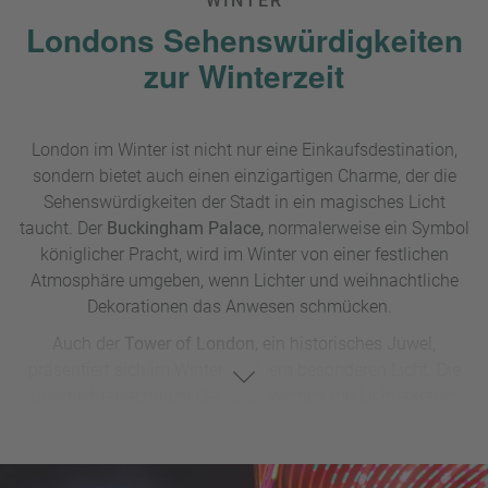
WINTER
Londons Sehenswürdigkeiten
zur Winterzeit
London im Winter ist nicht nur eine Einkaufsdestination,
sondern bietet auch einen einzigartigen Charme, der die
Sehenswürdigkeiten der Stadt in ein magisches Licht
taucht. Der
Buckingham Palace,
normalerweise ein Symbol
königlicher Pracht, wird im Winter von einer festlichen
Atmosphäre umgeben, wenn Lichter und weihnachtliche
Dekorationen das Anwesen schmücken.
Auch der
Tower of London,
ein historisches Juwel,
präsentiert sich im Winter in einem besonderen Licht. Die
geschichtsträchtigen Gemäuer werden mit Lichterketten
und winterlichen Dekorationen verziert, was einen
faszinierenden Kontrast zur oft rauen Geschichte des Ortes
schafft. Die Tower Bridge wird nachts von einer