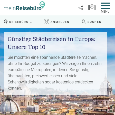
MERKZETTEL ÖFFNEN
MENU
R
REISEBÜRO VOR ORT
ANMELDEN
SUCHEN
e
WEBSEITE DURCHS
Link
i
P
kopieren
s
Günstige Städtereisen in Europa:
a
e
u
Email
Unsere Top 10
T
b
s
o
l
c
p
Sie möchten eine spannende Städtereise machen,
WhatsApp
o
h
D
g
ohne Ihr Budget zu sprengen? Wir zeigen Ihnen zehn
a
e
europäische Metropolen, in denen Sie günstig
Facebook
lr
R
a
übernachten, preiswert essen und viele
e
ei
l
Sehenswürdigkeiten sogar kostenlos entdecken
Messenger
i
s
s
können.
s
e
e
Telegram
F
zi
n
r
el
ü
X /
e
K
Twitter
h
d