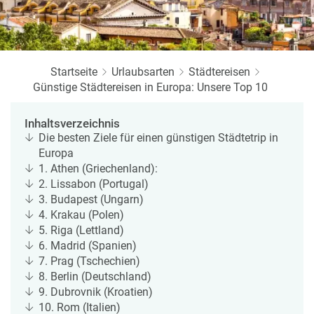
r
b
e
e
u
s
u
c
M
z
h
o
f
Startseite
Urlaubsarten
e
Städtereisen
n
a
Günstige Städtereisen in Europa: Unsere Top 10
r
at
h
s
rt
L
Inhaltsverzeichnis
e
a
R
Die besten Ziele für einen günstigen Städtetrip in
n
st
e
Europa
M
i
1. Athen (Griechenland):
in
s
2. Lissabon (Portugal)
ut
e
3. Budapest (Ungarn)
e
e
4. Krakau (Polen)
U
x
5. Riga (Lettland)
rl
p
6. Madrid (Spanien)
a
e
7. Prag (Tschechien)
u
rt
8. Berlin (Deutschland)
b
e
9. Dubrovnik (Kroatien)
n
10. Rom (Italien)