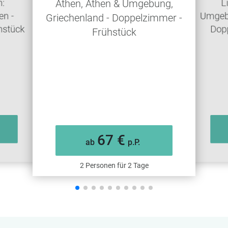
n:
L
Athen, Athen & Umgebung,
en -
Umgebu
Griechenland - Doppelzimmer -
hstück
Dop
Frühstück
67 €
ab
p.P.
2 Personen für 2 Tage