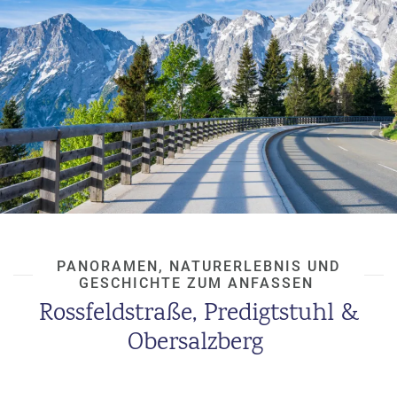
Wurzel ein kräftiger Likör wird – und natürlich gibt’s am
Ende eine
Kostprobe.
PANORAMEN, NATURERLEBNIS UND
GESCHICHTE ZUM ANFASSEN
Rossfeldstraße, Predigtstuhl &
Obersalzberg