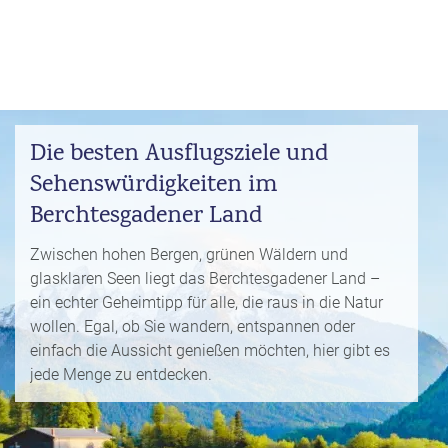
i
P
kopieren
s
a
e
u
Email
T
b
s
o
l
c
p
WhatsApp
o
h
D
g
Die besten Ausflugsziele und
a
e
Facebook
lr
Sehenswürdigkeiten im
R
a
e
ei
l
Berchtesgadener Land
Messenger
i
s
s
s
e
Zwischen hohen Bergen, grünen Wäldern und
e
Telegram
F
zi
glasklaren Seen liegt das Berchtesgadener Land –
n
r
el
ein echter Geheimtipp für alle, die raus in die Natur
ü
X /
e
K
wollen. Egal, ob Sie wandern, entspannen oder
Twitter
h
d
r
einfach die Aussicht genießen möchten, hier gibt es
b
e
e
jede Menge zu entdecken.
u
s
u
c
M
z
h
o
f
e
n