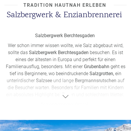
TRADITION HAUTNAH ERLEBEN
Salzbergwerk & Enzianbrennerei
Salzbergwerk Berchtesgaden
Wer schon immer wissen wollte, wie Salz abgebaut wird,
sollte das
Salzbergwerk Berchtesgaden
besuchen. Es ist
eines der ältesten in Europa und perfekt für einen
Familienausflug, besonders. Mit einer
Grubenbahn
geht es
tief ins Berginnere, wo beeindruckende
Salzgrotten,
ein
unterirdischer
Salzsee
und lange
Bergmannsrutschen
auf
die Besucher warten. Besonders für Familien mit Kindern
ein absolutes Highlight bei Regen und schlechtem Wetter.
Enzianbrennerei Grassl
Die traditionelle
Enzianbrennerei Grassl
ist die älteste
Deutschlands und ein Muss für Liebhaber bayerischer
Spirituosen. Bei einer
Führung
erfährt man, wie aus einer