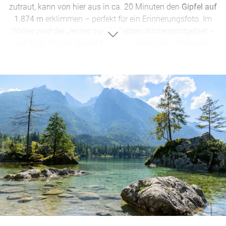
zutraut, kann von hier aus in ca. 20 Minuten den
Gipfel auf
1.874 m
erklimmen – perfekt für ein Erinnerungsfoto. Im
Winter wird der Jenner zum beliebten Wintersportgebiet –
ein Tipp für alle, die die Region in der kalten Jahreszeit
besuchen möchten.
Watzmann – Bayerns sagenumwobener Riese
Mit 2.713 Metern ist der
Watzmann
der
höchste Gipfel der
Region
und einer der beeindruckendsten Berge
Deutschlands. Seine charakteristische Form mit den drei
markanten „Watzmannkindern“ ist legendär. Für erfahrene
Bergsteiger ist die
Watzmann-Überschreitung
eine der
spektakulärsten Touren der Alpen. Wer es gemütlicher mag,
wandert in etwa 3,5 Stunden zum
Watzmannhaus,
wo sich
eine atemberaubende Aussicht und eine deftige Brotzeit
genießen lassen.
Extra-Tipp: Die Eiskapelle
Wer eine einzigartige Naturformation sehen möchte, sollte