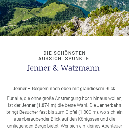
Andrang groß – früh kommen lohnt sich.
Wer mehr Natur will, sollte weiter nach
Salet
fahren
und von dort zum
Obersee
wandern – ein noch
ruhigerer, fast spiegelglatter Bergsee.
Hunde & Kinderwagen
dürfen mit an Bord
DIE SCHÖNSTEN
AUSSICHTSPUNKTE
Jenner & Watzmann
Jenner – Bequem nach oben mit grandiosem Blick
Für alle, die ohne große Anstrengung hoch hinaus wollen,
ist der
Jenner (1.874 m)
die beste Wahl. Die
Jennerbahn
bringt Besucher fast bis zum Gipfel (1.800 m), wo sich ein
atemberaubender Blick auf den Königssee und die
umliegenden Berge bietet. Wer sich ein kleines Abenteuer