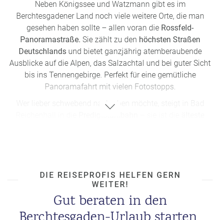
Neben Königssee und Watzmann gibt es im
Berchtesgadener Land noch viele weitere Orte, die man
gesehen haben sollte – allen voran die
Rossfeld-
Panoramastraße.
Sie zählt zu den
höchsten Straßen
Deutschlands
und bietet ganzjährig atemberaubende
Ausblicke auf die Alpen, das Salzachtal und bei guter Sicht
bis ins Tennengebirge. Perfekt für eine gemütliche
Panoramafahrt mit vielen Fotostopps.
Wer lieber schwebend nach oben möchte, steigt in Bad
Reichenhall in die
Predigtstuhlbahn
– sie ist die
älteste
original erhaltene Großkabinenseilbahn der Welt
und bringt
Besucher seit 1928 auf den 1.613 Meter hohen
Predigtstuhl. Oben angekommen warten herrliche
Wanderwege, ein traditionsreiches Bergrestaurant und ein
einmaliger Blick über das Lattengebirge.
DIE REISEPROFIS HELFEN GERN
WEITER!
Ein spannender Kontrast zur Natur bietet der
Obersalzberg:
Gut beraten in den
Einst Rückzugsort der NS-Führung, erzählt heute das
Berchtesgaden-Urlaub starten
Dokumentationszentrum
die bewegte Geschichte des Ortes