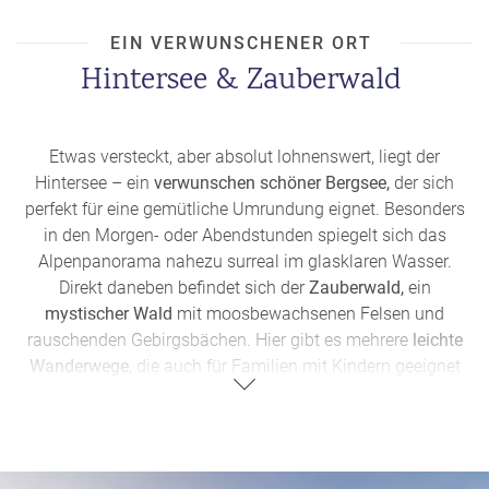
zur
Eiskapelle
wandern – einer der
tiefst gelegenen
Gletscherreste Europas.
Der Weg startet in St. Bartholomä
EIN VERWUNSCHENER ORT
und dauert etwa 2 Stunden. Aufgrund der Schmelzgefahr
Hintersee & Zauberwald
im Sommer ist jedoch Vorsicht geboten!
Etwas versteckt, aber absolut lohnenswert, liegt der
Hintersee – ein
verwunschen schöner Bergsee,
der sich
perfekt für eine gemütliche Umrundung eignet. Besonders
in den Morgen- oder Abendstunden spiegelt sich das
Alpenpanorama nahezu surreal im glasklaren Wasser.
Direkt daneben befindet sich der
Zauberwald,
ein
mystischer Wald
mit moosbewachsenen Felsen und
rauschenden Gebirgsbächen. Hier gibt es mehrere
leichte
Wanderwege,
die auch für Familien mit Kindern geeignet
sind.
Insider-Tipp:
Am
frühen Morgen
sind oft Nebelschwaden über