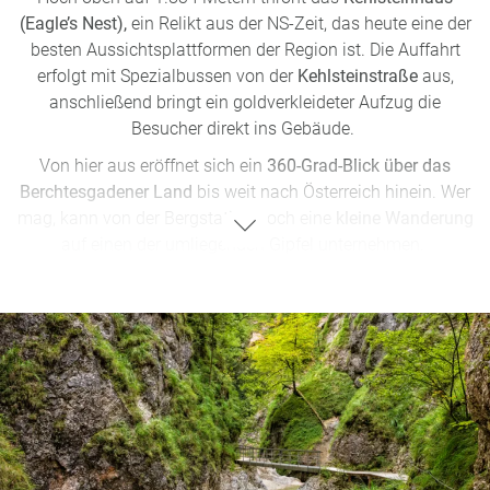
(Eagle’s Nest),
ein Relikt aus der NS-Zeit, das heute eine der
besten Aussichtsplattformen der Region ist. Die Auffahrt
erfolgt mit Spezialbussen von der
Kehlsteinstraße
aus,
anschließend bringt ein goldverkleideter Aufzug die
Besucher direkt ins Gebäude.
Von hier aus eröffnet sich ein
360-Grad-Blick über das
Berchtesgadener Land
bis weit nach Österreich hinein. Wer
mag, kann von der Bergstation noch eine
kleine Wanderung
auf einen der umliegenden Gipfel unternehmen.
Hinweise:
Das Kehlsteinhaus ist nur von
Mai bis Oktober
geöffnet.
Aufgrund der Historie gibt es im Haus nur wenige
Erklärungen zur NS-Vergangenheit. Wer mehr erfahren
möchte, sollte das
Dokumentationszentrum
Obersalzberg
besuchen.