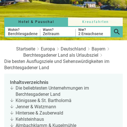
a
r
at
h
s
rt
L
e
a
Hotel & Pauschal
Kreuzfahrten
R
n
st
e
Wohin?
Wann?
Wer?
Berchtesgadener Land
Zeitraum
2 Erwachsene
M
i
in
s
ut
e
Startseite
Europa
Deutschland
Bayern
e
e
Berchtesgadener Land als Urlaubsziel
U
x
Die besten Ausflugsziele und Sehenswürdigkeiten im
rl
p
Berchtesgadener Land
a
e
u
rt
Inhaltsverzeichnis
b
e
Die beliebtesten Unternehmungen im
n
Berchtesgadener Land
W
o
Königssee & St. Bartholomä
or
n
Jenner & Watzmann
ld
t
Hintersee & Zauberwald
of
o
Kehlsteinhaus
B
u
Almbachklamm & Kugelmühle