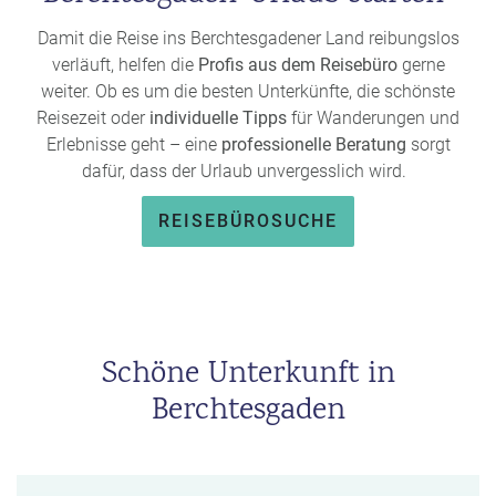
– eindrucksvoll, informativ und nachdenklich zugleich.
Damit die Reise ins Berchtesgadener Land reibungslos
Und wer die Natur noch intensiver erleben will, sollte im
verläuft, helfen die
Profis aus dem Reisebüro
gerne
Nationalparkzentrum „Haus der Berge“
vorbeischauen. Die
weiter. Ob es um die besten Unterkünfte, die schönste
interaktive Ausstellung
zeigt, wie vielfältig und
Reisezeit oder
individuelle Tipps
für Wanderungen und
schützenswert die Bergwelt rund um Berchtesgaden
Erlebnisse geht – eine
professionelle Beratung
sorgt
wirklich ist – ein Erlebnis für große und kleine Entdecker.
dafür, dass der Urlaub unvergesslich wird.
REISEBÜROSUCHE
Schöne Unterkunft in
Berchtesgaden