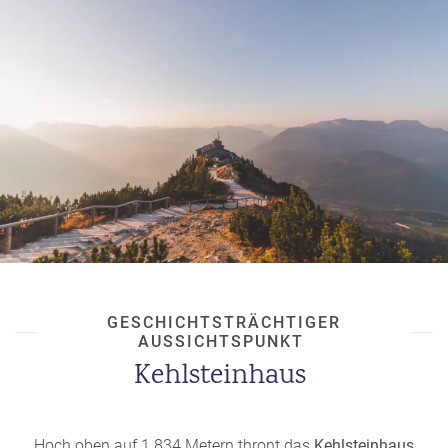
dem See, was für eine besonders mystische
Atmosphäre sorgt – ideal für Fotografen!
Wer eine romantische Kulisse sucht, kann sich auf
dem Hintersee ein
Ruderboot
mieten und über den
stillen See gleiten.
GESCHICHTSTRÄCHTIGER
AUSSICHTSPUNKT
Kehlsteinhaus
Hoch oben auf 1.834 Metern thront das
Kehlsteinhaus