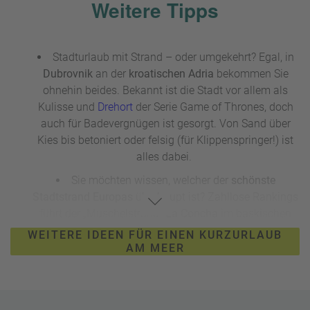
Weitere Tipps
Stadturlaub mit Strand – oder umgekehrt? Egal, in
Dubrovnik
an der
kroatischen Adria
bekommen Sie
ohnehin beides. Bekannt ist die Stadt vor allem als
Kulisse und
Drehort
der Serie Game of Thrones, doch
auch für Badevergnügen ist gesorgt. Von Sand über
Kies bis betoniert oder felsig (für Klippenspringer!) ist
alles dabei.
Sie möchten wissen, welcher der
schönste
Stadtstrand Europas
überhaupt ist? Zahllose Rankings
führt der „Muschelstrand“
La Concha
im baskischen
San Sebastián
an. Sehr breit und lang, mit sauberem
WEITERE IDEEN FÜR EINEN KURZURLAUB
Wasser und hellem Sand, die Altstadt gleich nebenan –
AM MEER
was will man mehr für einen
Stadturlaub mit Strand
?
Nur sollte die Reisekasse für eine der teuersten
Metropolen Spaniens gut gefüllt sein.