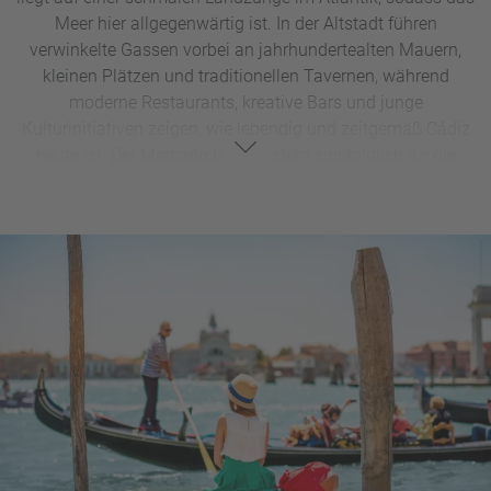
Meer hier allgegenwärtig ist. In der Altstadt führen
verwinkelte Gassen vorbei an jahrhundertealten Mauern,
kleinen Plätzen und traditionellen Tavernen, während
moderne Restaurants, kreative Bars und junge
Kulturinitiativen zeigen, wie lebendig und zeitgemäß Cádiz
heute ist. Der
Mercado Central
steht sinnbildlich für die
maritime Tradition der Region – frischer Fisch und lokale
Spezialitäten spielen hier seit jeher die Hauptrolle.
Das Beste: Mit
La Caleta
besitzt Cádiz einen Stadtstrand,
der direkt an die historische Altstadt grenzt. Nach dem
Sightseeing einfach Handtuch ausrollen und den Atlantik
genießen – unkomplizierter geht es kaum. Ein Spaziergang
entlang der Küstenpromenade, ein Besuch der imposanten
Kathedrale von Cádiz oder eine entspannte Pause im
grünen
Parque Genovés
runden den Stadt-Strand-Tag
perfekt ab.