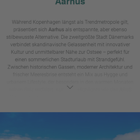
Aarhus
Während Kopenhagen längst als Trendmetropole gilt,
präsentiert sich
Aarhus
als entspannte, aber ebenso
stilbewusste Alternative. Die zweitgrößte Stadt Dänemarks
verbindet skandinavische Gelassenheit mit innovativer
Kultur und unmittelbarer Nähe zur Ostsee – perfekt für
einen sommerlichen Stadturlaub mit Strandgefühl.
Zwischen historischen Gassen, moderner Architektur und
frischer Meeresbrise entsteht ein Mix aus Hygge und
urbanem Lifestyle, der besonders in den warmen Monaten
seinen Reiz entfaltet. Kulturelle Highlights wie das
ARoS
Kunstmuseum
mit seinem spektakulären Regenbogen-
Panorama oder das Freilichtmuseum
Den Gamle By
treffen
hier auf eine lebendige Food-Szene und kreative
Stadtviertel.
Gleichzeitig sind mehrere Strände nur wenige Minuten vom
Zentrum entfernt – ideal für einen spontanen Sprung ins