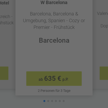
W Barcelona
Hotel
Valen
Barcelona, Barcelona &
reich -
Umgebung, Spanien - Cozy or
ühstück
Dop
Premier - Frühstück
Barcelona
635 €
ab
p.P.
2 Personen für 3 Tage