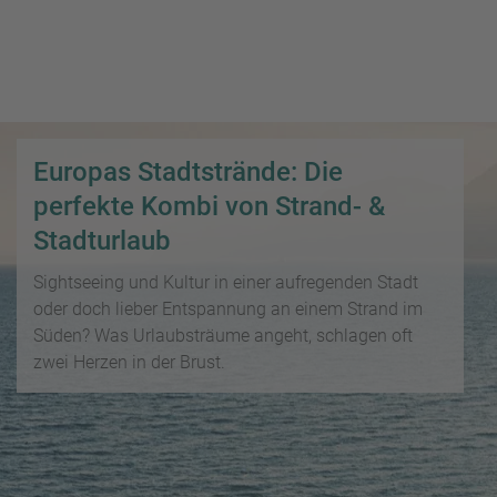
i
P
kopieren
s
a
e
u
Email
T
b
s
o
l
c
p
WhatsApp
o
h
D
g
a
Europas Stadtstrände: Die
e
Facebook
lr
R
a
perfekte Kombi von Strand- &
e
ei
l
Messenger
Stadturlaub
i
s
s
s
e
Sightseeing und Kultur in einer aufregenden Stadt
e
Telegram
F
zi
oder doch lieber Entspannung an einem Strand im
n
r
el
Süden? Was Urlaubsträume angeht, schlagen oft
ü
X /
e
K
zwei Herzen in der Brust.
Twitter
h
d
r
b
e
e
u
s
u
c
M
z
h
o
f
e
n