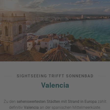
Ponchettes,
der
Plage Beau Rivage
und der
Plage du
Forum.
Vom Altstadtbummel auf die Badematte in nur
wenigen Minuten!
UNSER TIPP:
Unbedingt Strandschuhe einpacken, denn bis
auf zwei künstlich angelegte Ausnahmen handelt es sich
um Kiesstrände. Wegen des schnell abfallenden
Meeresuntergrunds sollten Familien mit Kindern ein wenig
vorsichtig sein.
SIGHTSEEING TRIFFT SONNENBAD
Valencia
Zu den
sehenswertesten Städten mit Strand in Europa
zählt
definitiv
Valencia
an der spanischen Mittelmeerküste.