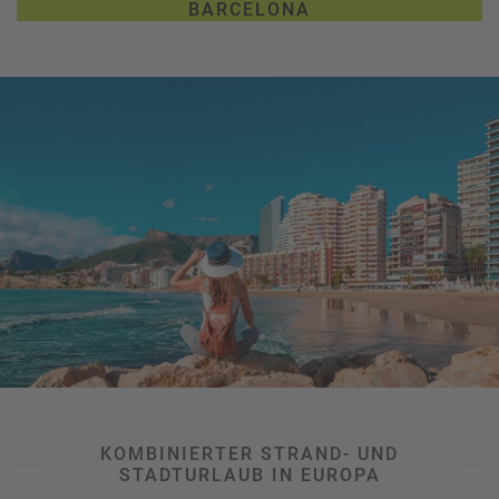
BARCELONA
dessen Terrasse im 26. Stock haben Sie einen
fantastischen Ausblick – übrigens eine der
empfehlenswertesten Rooftop-Bars Barcelonas.
Am
Abschnitt
Somorrostro
reihen sich hippe Beachbars und
Strand- sowie Nachtclubs aneinander. Familien, aber auch
Sportbegeisterte fühlen sich hingegen am
Platja del
Bogatell
so richtig wohl. Unter allen Stränden in
Barcelona
ist auch
Mar Bella
eine Erwähnung wert: Der (inoffizielle)
FKK-Bereich befindet sich etwas weiter weg vom Trubel
und zieht junge, sportliche Strandbesucher an.
KOMBINIERTER STRAND- UND
STADTURLAUB IN EUROPA