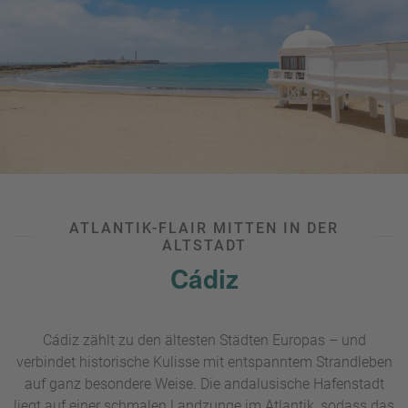
Meer nach dem Sightseeing. Ob der feinsandige
Bellevue
Strand
im Norden, der naturnahe Ballehage Strand am
Marselisborg Wald oder die beliebte Badeanstalt
Den
Permanente:
Die Ostsee zeigt sich hier meist ruhig und
flach abfallend und eignet sich damit auch gut für
Familien.
So lässt sich ein Museumsbesuch am Vormittag
wunderbar mit einem entspannten Strandnachmittag
verbinden.
ATLANTIK-FLAIR MITTEN IN DER
ALTSTADT
Cádiz
Cádiz zählt zu den ältesten Städten Europas – und
verbindet historische Kulisse mit entspanntem Strandleben
auf ganz besondere Weise. Die andalusische Hafenstadt
liegt auf einer schmalen Landzunge im Atlantik, sodass das