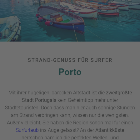
eine modernisierte „Waterfront“ mit Gastronomie,
Sportanlagen und Jachthafen. Falls Sie naturbelassene
Strände bevorzugen, werden Sie wiederum in der näheren
Umgebung der Stadt fündig. Der
Naturpark L’Albufera
ist
sogar außerhalb der Badesaison einen Ausflug wert.
UNSER TIPP:
Wie Sie sehen, ist
Valencia
ideal, um
Strand-
und Stadturlaub
zu kombinieren – bleibt nur noch die
STRAND-GENUSS FÜR SURFER
Frage, ob Sie Ihr Hotel lieber in der Altstadt oder direkt am
Porto
Strand buchen.
Unsere Reisebüros unterstützen Sie dabei,
die passende Unterkunft zu finden!
Mit ihrer hügeligen, barocken Altstadt ist die
zweitgrößte
Stadt Portugals
kein Geheimtipp mehr unter
Städtetouristen. Doch dass man hier auch sonnige Stunden
am Strand verbringen kann, wissen nur die wenigsten.
Außer vielleicht, Sie haben die Region schon mal für einen
Surfurlaub
ins Auge gefasst? An der
Atlantikküste
herrschen nämlich die perfekten Wellen- und