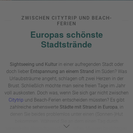
ZWISCHEN CITYTRIP UND BEACH-
FERIEN
Europas schönste
Stadtstrände
Sightseeing und Kultur
in einer aufregenden Stadt oder
doch lieber
Entspannung an einem Strand
im Süden? Was
Urlaubsträume angeht, schlagen oft zwei Herzen in der
Brust. Schließlich möchte man seine freien Tage im Jahr
voll auskosten. Doch was, wenn Sie sich gar nicht zwischen
Citytrip
und Beach-Ferien entscheiden müssten? Es gibt
zahlreiche sehenswerte
Städte mit Strand in Europa
, in
denen Sie beides problemlos unter einen (Sonnen-)Hut
bekommen. Während Sie an dem einen Tag durch
verwinkelte Altstadtgässchen streifen, Museen besichtigen