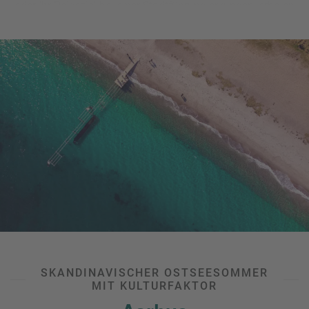
oder Ihr Reiseziel bei einer Stadtführung erkunden, erholen
Sie sich am nächsten Tag ganz bequem im Liegestuhl. Und
zwar nicht an einem Hotelpool, sondern an einem echten
Stadtstrand
! Wir verraten Ihnen, welche
europäischen
Städte die besten Badeplätze
mitten im oder nahe des
Zentrums bieten.
Stadt-Strand-Urlaub
, diese Kombination klingt einfach zu
verlockend?
Dann vereinbaren Sie doch einen Termin in
Ihrem Reisebüro!
Unsere Experten beraten Sie gerne zum
geeigneten Reiseziel, zur Unterkunft sowie zu
Anreisemöglichkeiten und geben Ihnen die besten
Insidertipps zu den schönsten Stadtstränden Europas.
SKANDINAVISCHER OSTSEESOMMER
MIT KULTURFAKTOR