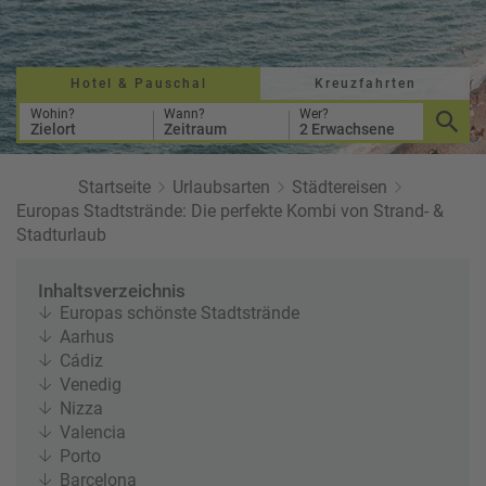
a
r
at
h
s
rt
L
e
a
Hotel & Pauschal
Kreuzfahrten
R
n
st
e
Wohin?
Wann?
Wer?
Zielort
Zeitraum
2 Erwachsene
M
i
in
s
ut
e
Startseite
Urlaubsarten
Städtereisen
e
e
Europas Stadtstrände: Die perfekte Kombi von Strand- &
U
x
Stadturlaub
rl
p
a
e
Inhaltsverzeichnis
u
rt
Europas schönste Stadtstrände
b
e
Aarhus
n
Cádiz
W
o
Venedig
or
n
Nizza
ld
t
Valencia
of
o
Porto
B
u
Barcelona