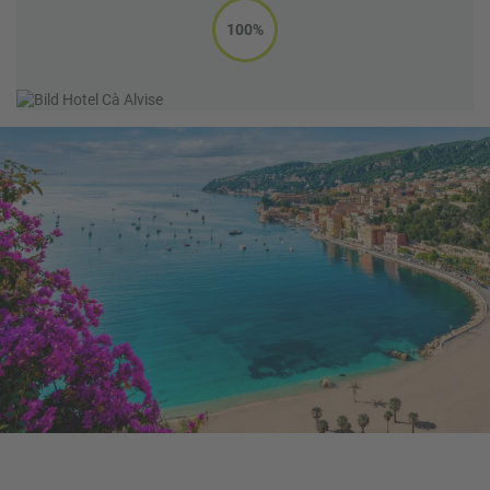
Stadt der Gondeln kommen? Dann buchen Sie doch einen
100%
Sommerurlaub in Badeorten wie Jesolo oder Bibione –
entdecken Sie passende Angebote auf unserer
Buchungsplattform oder
lassen Sie sich von unseren
Reiseexperten beraten
.