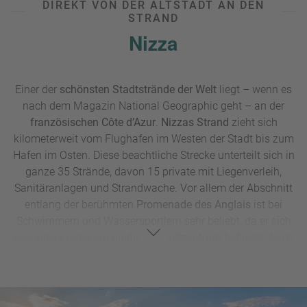
DIREKT VON DER ALTSTADT AN DEN
STRAND
Nizza
Einer der
schönsten Stadtstrände der Welt
liegt – wenn es
nach dem Magazin National Geographic geht – an der
französischen Côte d’Azur
.
Nizzas Strand
zieht sich
kilometerweit vom Flughafen im Westen der Stadt bis zum
Hafen im Osten. Diese beachtliche Strecke unterteilt sich in
ganze 35 Strände, davon 15 private mit Liegenverleih,
Sanitäranlagen und Strandwache. Vor allem der Abschnitt
entlang der berühmten
Promenade des Anglais
ist bei
Schwimmern und Wassersportlern sehr beliebt, da er sich
besonders nahe am quirligen Stadtzentrum befindet. Auch
an der Strandpromenade selbst sowie in ihren zahlreichen
Cafés und Restaurants ist immer etwas los. Zentrale
Stadtstrände in Nizza, die sich gut zu Fuß, mit dem Rad
oder per Bus erreichen lassen, sind etwa der
Plage des