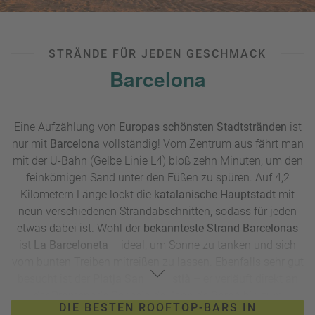
Säulenpromenade
Pérgola da Foz
bietet sich übrigens
perfekt für romantische Sonnenuntergänge an.
UNSER TIPP:
Egal ob von Ihrem
Städtetrip mit Strand
oder
STRÄNDE FÜR JEDEN GESCHMACK
von anderswo: Teilen Sie Ihre Urlaubsfotos auf Ihren Social-
Barcelona
Media-Accounts unter den Hashtags #meinreisebüro24
und #mitsicherheitreisebüro mit uns und der Community!
Auch auf unseren Kanälen posten wir laufend Inspirationen
für die nächste Reise – schauen Sie doch einfach mal
Eine Aufzählung von
Europas schönsten Stadtstränden
ist
vorbei.
nur mit
Barcelona
vollständig! Vom Zentrum aus fährt man
mit der U-Bahn (Gelbe Linie L4) bloß zehn Minuten, um den
feinkörnigen Sand unter den Füßen zu spüren. Auf 4,2
Kilometern Länge lockt die
katalanische Hauptstadt
mit
neun verschiedenen Strandabschnitten, sodass für jeden
etwas dabei ist. Wohl der
bekannteste Strand Barcelonas
ist
La Barceloneta
– ideal, um Sonne zu tanken und sich
vom bunten Treiben mitreißen zu lassen. Ebenfalls sehr gut
besucht ist der
Platja San Sebastià
– er verläuft direkt an
der Promenade Passeig de Joan de Borbó bis zum
DIE BESTEN ROOFTOP-BARS IN
berühmten W-Hotel, das oft als Postkartenmotiv dient. Von