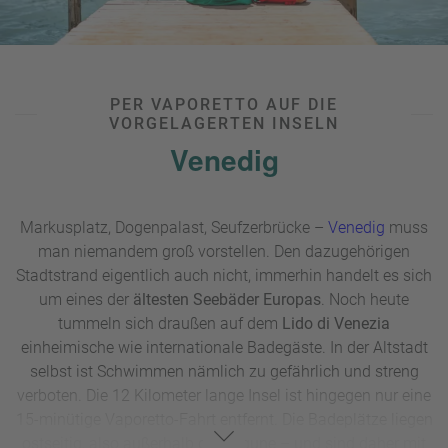
PER VAPORETTO AUF DIE
VORGELAGERTEN INSELN
Venedig
Markusplatz, Dogenpalast, Seufzerbrücke –
Venedig
muss
man niemandem groß vorstellen. Den dazugehörigen
Stadtstrand eigentlich auch nicht, immerhin handelt es sich
um eines der
ältesten Seebäder Europas
. Noch heute
tummeln sich draußen auf dem
Lido di Venezia
einheimische wie internationale Badegäste. In der Altstadt
selbst ist Schwimmen nämlich zu gefährlich und streng
verboten. Die 12 Kilometer lange Insel ist hingegen nur eine
15-minütige Vaporetto-Fahrt entfernt. Die Badeplätze liegen
ostseitig, also außerhalb der Lagune – und sind daher mit