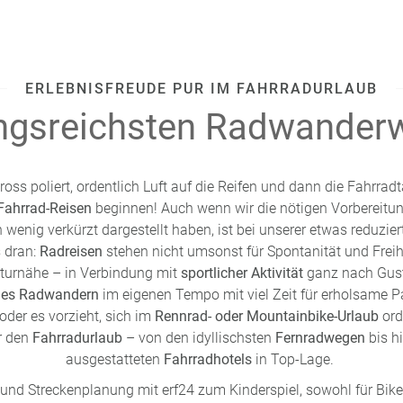
ERLEBNISFREUDE PUR IM FAHRRADURLAUB
ngsreichsten Radwander
ross poliert, ordentlich Luft auf die Reifen und dann die Fahrra
Fahrrad-Reisen
beginnen! Auch wenn wir die nötigen Vorbereitu
ein wenig verkürzt dargestellt haben, ist bei unserer etwas redu
 dran:
Radreisen
stehen nicht umsonst für Spontanität und Freih
urnähe – in Verbindung mit
sportlicher Aktivität
ganz nach Gust
lles Radwandern
im eigenen Tempo mit viel Zeit für erholsame
oder es vorzieht, sich im
Rennrad- oder Mountainbike-Urlaub
ord
r den
Fahrradurlaub
– von den idyllischsten
Fernradwegen
bis h
ausgestatteten
Fahrradhotels
in Top-
Lage
.
 und Streckenplanung mit erf24 zum Kinderspiel, sowohl für Bike-