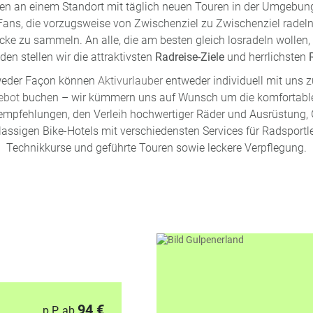
en an einem Standort mit täglich neuen Touren in der Umgebung
Fans, die vorzugsweise von Zwischenziel zu Zwischenziel radeln
cke zu sammeln. An alle, die am besten gleich losradeln wollen,
en stellen wir die attraktivsten
Radreise-Ziele
und herrlichsten
dweder Façon können
Aktivurlauber
entweder individuell mit uns 
ebot
buchen – wir kümmern uns auf Wunsch um die komfortable
pfehlungen, den Verleih hochwertiger Räder und Ausrüstung,
assigen Bike-Hotels mit verschiedensten Services für Radsportl
Technikkurse und geführte Touren sowie leckere
Verpflegung
.
94 €
p.P. ab