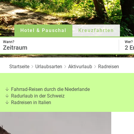
Twitter
Hotel & Pauschal
Kreuzfahrten
Wann?
Wer?
Zeitraum
2 E
Startseite
Urlaubsarten
Aktivurlaub
Radreisen
Fahrrad-Reisen durch die Niederlande
Radurlaub in der Schweiz
Radreisen in Italien