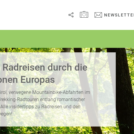
MERKZETTEL ÖFFNEN
NEWSLETTE
Link
kopieren
Email
: Radreisen durch die
WhatsApp
onen Europas
Facebook
irol, verwegene Mountainbike-Abfahrten im
 Trekking-Radtouren entlang romantischer
Messenger
lle Insidertipps zu Radreisen und den
wegen!
Telegram
X /