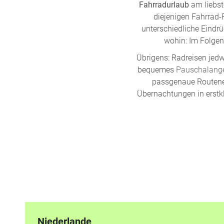
Fahrradurlaub
am liebst
diejenigen Fahrrad-
unterschiedliche Eindrü
wohin: Im Folgend
Übrigens: Radreisen je
bequemes
Pauschalang
passgenaue Routenem
Übernachtungen in erstkl
Niederlande