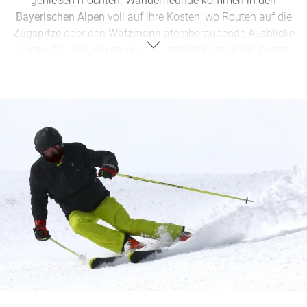
genießen möchten. Wanderfreunde kommen in den
Bayerischen Alpen
voll auf ihre Kosten, wo Routen auf die
Zugspitze
oder den
Watzmann
atemberaubende Ausblicke
bieten. Für alle, die es lieber entspannter angehen, bieten
die
Wanderwege
im
Bayerischen Wald
durch dichte Wälder
eine perfekte Auszeit.
Wassersportler
finden am
Chiemsee
und Ammersee
alles, was das Herz begehrt – vom Segeln
über Stand-Up-Paddeln bis hin zu entspannten
Bootstouren.
Wenn Sie Ihren Urlaub lieber in luftiger Höhe verbringen,
sind die
Klettersteige und Kletterwälder wie am Tegernsee
genau das Richtige.
Canyoning in der Almbachklamm
bringt zudem den nötigen Nervenkitzel für Abenteurer, die
es etwas wilder mögen.