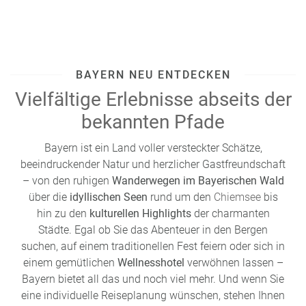
nicht nur sättigend, sondern auch ein echter Favorit in den
Berghütten.
Die Region Franken ist bekannt für die
Nürnberger
Bratwürste.
Diese kleinen, würzigen Würstchen werden
BAYERN NEU ENTDECKEN
traditionell gegrillt und zusammen mit Sauerkraut oder im
Vielfältige Erlebnisse abseits der
Brötchen serviert. Sie sind ein Muss für jeden, der Franken
besucht und gehören zu den bekanntesten bayerischen
bekannten Pfade
Spezialitäten.
Bayern ist ein Land voller versteckter Schätze,
Für Freunde deftiger Hausmannskost ist die
Schweinshaxe
beeindruckender Natur und herzlicher Gastfreundschaft
ein typisches Gericht. Außen knusprig, innen zart und
– von den ruhigen
Wanderwegen im Bayerischen Wald
saftig, wird sie meist
mit Kartoffelknödeln und einer
über die
idyllischen Seen
rund um den
Chiemsee
bis
dunklen Biersoße
serviert. Ein deftiges Essen, das perfekt
hin zu den
kulturellen Highlights
der charmanten
zu einem Bier passt – gebraut nach dem Reinheitsgebot,
Städte. Egal ob Sie das Abenteuer in den Bergen
versteht sich.
suchen, auf einem traditionellen Fest feiern oder sich in
Auch Süßspeisen kommen in Bayern nicht zu kurz.
einem gemütlichen
Wellnesshotel
verwöhnen lassen –
Kaiserschmarrn
ist ein Klassiker: grob zerrissen, leicht
Bayern bietet all das und noch viel mehr. Und wenn Sie
karamellisiert und gerne mit Apfelmus serviert. Ebenfalls
eine individuelle Reiseplanung wünschen, stehen Ihnen