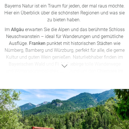
Bayerns Natur ist ein Traum für jeden, der mal raus möchte.
Hier ein Überblick über die schönsten Regionen und was sie
zu bieten haben.
Im
Allgäu
erwarten Sie die Alpen und das berühmte Schloss
Neuschwanstein – ideal für Wanderungen und gemütliche
Ausflüge.
Franken
punktet mit historischen Städten wie
Nürnberg, Bamberg und Würzburg, perfekt für alle, die gerne
Kultur und guten Wein genießen. Naturliebhaber finden im
Bayerischen Wald
und
Fichtelgebirge
tolle Wanderwege
und Wintersportmöglichkeiten. Rund um den
Chiemsee im
Chiemgau
gibt es viel für Wassersportfans und alle, die
einfach mal abschalten wollen.
Das Berchtesgadener Land
mit dem Königssee und dem Watzmann ist perfekt für
Bergtouren und im
Altmühltal
warten entspannte Rad- und
Kanutouren durch ruhige Landschaften.