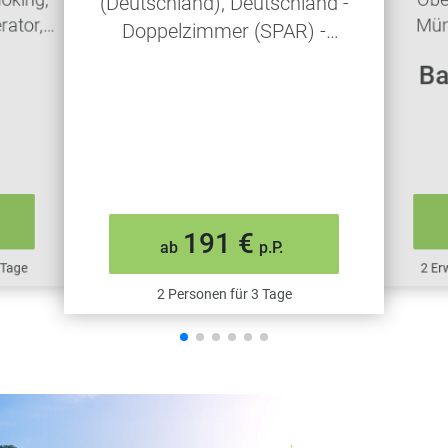
(Deutschland), Deutschland -
rator,
Mün
Doppelzimmer (SPAR) -
k
Doub
Frühstück
Ba
191 €
ab
p.P.
 Tage
2 Er
2 Personen für 3 Tage