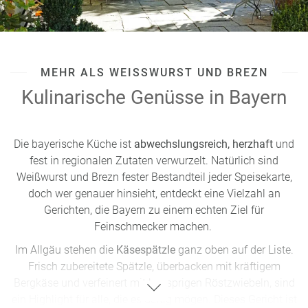
MEHR ALS WEISSWURST UND BREZN
Kulinarische Genüsse in Bayern
Die bayerische Küche ist
abwechslungsreich, herzhaft
und
fest in regionalen Zutaten verwurzelt. Natürlich sind
Weißwurst und Brezn fester Bestandteil jeder Speisekarte,
doch wer genauer hinsieht, entdeckt eine Vielzahl an
Gerichten, die Bayern zu einem echten Ziel für
Feinschmecker machen.
Im Allgäu stehen die
Käsespätzle
ganz oben auf der Liste.
Frisch zubereitete Spätzle, überbacken mit kräftigem
Bergkäse und verfeinert mit knusprigen Röstzwiebeln, sind
ein Highlight für alle, die es deftig mögen. Dieses Gericht ist