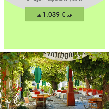
1.039 €
ab
p.P.