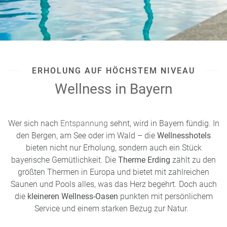
Ausblick.
Almbachklamm:
Wildes Wasser und enge
Schluchten – hier erleben Sie Natur hautnah. Perfekt für
eine Wanderung, die etwas abenteuerlicher ist.
Schellenberger Eishöhle:
Besonders an heißen
ERHOLUNG AUF HÖCHSTEM NIVEAU
Sommertagen ist ein Besuch der größten Eishöhle
Wellness in Bayern
Deutschlands eine willkommene Abkühlung.
Donaudurchbruch:
Ein spektakuläres
Naturschauspiel in Kelheim, wo sich die Donau ihren
Wer sich nach
Entspannung
sehnt, wird in Bayern fündig. In
Weg durch imposante Kalkfelsen bahnt. Ideal für eine
den Bergen, am See oder im Wald – die
Wellnesshotels
Bootsfahrt oder eine Wanderung.
bieten nicht nur Erholung, sondern auch ein Stück
Teufelshöhle:
Diese Tropfsteinhöhle im
bayerische Gemütlichkeit. Die
Therme Erding
zählt zu den
Fichtelgebirge ist ein Highlight für Familien und
größten Thermen in Europa und bietet mit zahlreichen
Abenteurer. Die unterirdischen Formationen sind
Saunen und Pools alles, was das Herz begehrt. Doch auch
wirklich beeindruckend.
die
kleineren Wellness-Oasen
punkten mit persönlichem
Service und einem starken Bezug zur Natur.