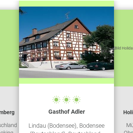
Gasthof Adler
amberg
Hol
schland
Mü
Lindau (Bodensee), Bodensee
oking,
Obe