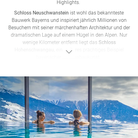
Highlights.
Schloss Neuschwanstein
ist wohl das bekannteste
Bauwerk Bayerns und inspiriert jährlich Millionen von
Besuchern mit seiner märchenhaften Architektur und der
dramatischen Lage auf einem Hügel in den Alpen. Nur
wenige Kilometer entfernt liegt das
Schloss
Hohenschwangau,
ein weiteres prächtiges Beispiel
bayerischer Schlossbaukunst.
München,
die Landeshauptstadt, beeindruckt nicht nur
durch den Marienplatz und das berühmte Oktoberfest,
sondern auch durch die Frauenkirche und das Deutsche
Museum, das größte Museum für Technik und
Naturwissenschaften der Welt.
Neben diesen bekannten Attraktionen gibt es in Bayern
auch weniger touristische, aber ebenso sehenswerte Orte:
Walhalla:
Diese beeindruckende Gedenkstätte thront
hoch über der Donau und bietet einen fantastischen