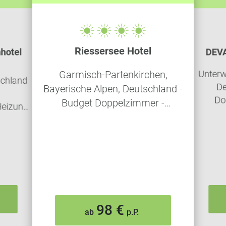
Riessersee Hotel
hotel
DEVA
Unterw
Garmisch-Partenkirchen,
schland
De
Bayerische Alpen, Deutschland -
Do
Budget Doppelzimmer -
eizung,Dusche,renoviert
Halbpension
98 €
ab
p.P.