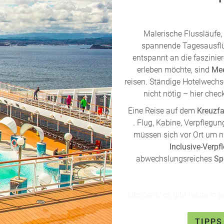
Malerische Flussläufe
spannende Tagesausflü
entspannt an die faszinier
erleben möchte, sind
Mee
reisen. Ständige Hotelwechse
nicht nötig – hier che
Eine Reise auf dem
Kreuzfa
. Flug, Kabine, Verpflegu
müssen sich vor Ort um n
Inclusive-Verpf
abwechslungsreiches
Sp
Übrigens: es gibt heute in 
inzwischen für jeden
Urlau
Full Metal Cruise für Heav
TIPPS