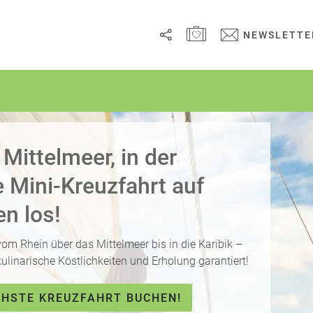
MERKZETTEL ÖFFNEN
NEWSLETTE
Link
kopieren
Email
Mittelmeer, in der
WhatsApp
e Mini-Kreuzfahrt auf
Facebook
n los!
Messenger
om Rhein über das Mittelmeer bis in die Karibik –
ulinarische Köstlichkeiten und Erholung garantiert!
Telegram
CHSTE KREUZFAHRT BUCHEN!
X /