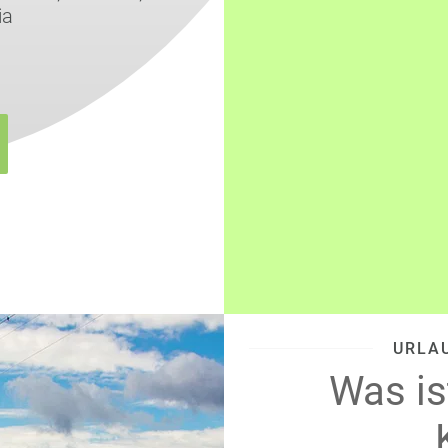
ia
URLA
Was is