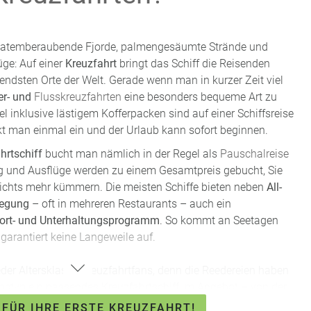
, atemberaubende Fjorde, palmengesäumte Strände und
ge: Auf einer
Kreuzfahrt
bringt das Schiff die Reisenden
endsten Orte der Welt. Gerade wenn man in kurzer Zeit viel
r- und
Flusskreuzfahrten
eine besonders bequeme Art zu
l inklusive lästigem Kofferpacken sind auf einer Schiffsreise
ckt man einmal ein und der Urlaub kann sofort beginnen.
hrtschiff
bucht man nämlich in der Regel als
Pauschalreise
ng und Ausflüge werden zu einem Gesamtpreis gebucht, Sie
ichts mehr kümmern. Die meisten Schiffe bieten neben
All-
legung
– oft in mehreren Restaurants – auch ein
ort- und Unterhaltungsprogramm
. So kommt an Seetagen
garantiert keine Langeweile auf.
jeder Altersklasse Kreuzfahrtfans, denn die Reedereien haben
bstyp
ein passendes Kreuzfahrtschiff im Angebot – von der
y-Metal-Fans bis zu
Familienkreuzfahrten
mit viel Spaß aber
 FÜR IHRE ERSTE KREUZFAHRT!