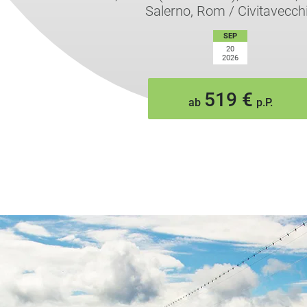
Salerno, Rom / Civitavecch
SEP
20
2026
519 €
ab
p.P.