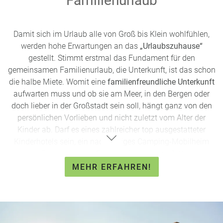
Familienurlaub
Damit sich im Urlaub alle von Groß bis Klein wohlfühlen,
werden hohe Erwartungen an das
„Urlaubszuhause“
gestellt. Stimmt erstmal das Fundament für den
gemeinsamen Familienurlaub, die Unterkunft, ist das schon
die halbe Miete. Womit eine
familienfreundliche Unterkunft
aufwarten muss und ob sie am Meer, in den Bergen oder
doch lieber in der Großstadt sein soll, hängt ganz von den
persönlichen Vorlieben und nicht zuletzt vom Alter der
Kinder ab. Darf es eines zahlreicher top ausgestatteter
Kinderhotels sein, ein nachhaltiges Camping-Mobilheim
oder ein Ferienhaus, wo Sie ganz für sich sind? Wir haben
die beliebtesten Formen
familienfreundlicher Unterkünfte
MEHR ERFAHREN!
und die jeweiligen Vorteile
für Sie zusammengefasst.