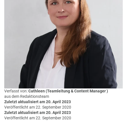
e
r
n
ef
U
it
n
s
s
e
r
e
P
a
rt
n
e
r
Verfasst von:
Cathleen (Teamleitung & Content Manager )
aus dem Redaktionsteam
Zuletzt aktualisiert am 20. April 2023
Veröffentlicht am 22. September 2020
Zuletzt aktualisiert am 20. April 2023
Veröffentlicht am 22. September 2020