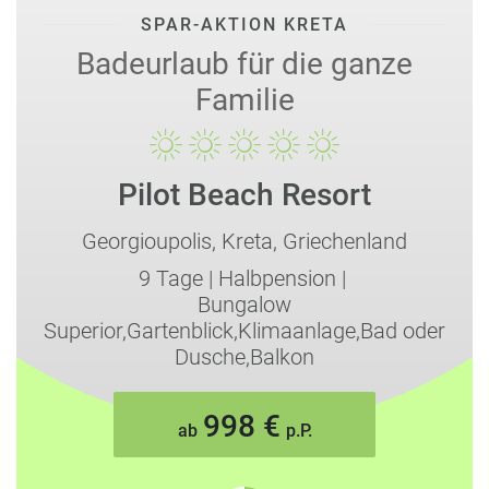
SPAR-AKTION KRETA
3. Kostenkontrolle
– Bei Ferien in einem
All Inclusive Hotel
wissen Sie im Voraus genau, wie viel Sie für Ihre Unterkunft,
Badeurlaub für die ganze
Mahlzeiten, Snacks und Getränke ausgeben werden.
Familie
Dadurch haben Sie eine bessere Kontrolle über Ihre
Ausgaben und Ihr Urlaubsbudget.
Pilot Beach Resort
Georgioupolis,
Kreta,
Griechenland
9 Tage
|
Halbpension
|
Bungalow
Superior,Gartenblick,Klimaanlage,Bad oder
Dusche,Balkon
998 €
ab
p.P.