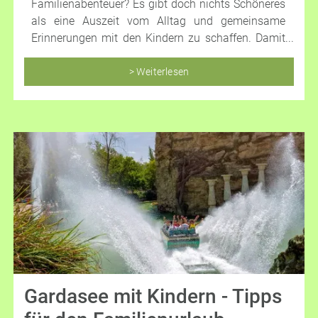
Familienabenteuer? Es gibt doch nichts Schöneres
als eine Auszeit vom Alltag und gemeinsame
Erinnerungen mit den Kindern zu schaffen. Damit
im wohlverdienten Urlaub jeder auf seine Kosten
kommt – sowohl die Schützlinge als auch die
> Weiterlesen
Eltern, haben wir hier einige spannende Tipps und
Reiseinspirationen für den Familienurlaub für Sie
zusammengefasst!
Gardasee mit Kindern - Tipps