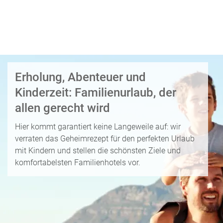
i
P
kopieren
s
a
e
u
Email
T
b
s
o
l
c
p
WhatsApp
o
h
D
g
a
Erholung, Abenteuer und
e
Facebook
lr
R
a
Kinderzeit: Familienurlaub, der
e
ei
l
Messenger
allen gerecht wird
i
s
s
s
e
Hier kommt garantiert keine Langeweile auf: wir
e
Telegram
F
zi
verraten das Geheimrezept für den perfekten Urlaub
n
r
el
mit Kindern und stellen die schönsten Ziele und
ü
X /
e
K
komfortabelsten Familienhotels vor.
Twitter
h
d
r
b
e
e
u
s
u
c
M
z
h
o
f
e
n