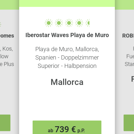
Iberostar Waves Playa de Muro
 Domes
ROBI
, Kos,
Playa de Muro, Mallorca,
alow
Fue
Spanien - Doppelzimmer
ve Plus
Sta
Superior - Halbpension
Mallorca
739 €
ab
p.P.