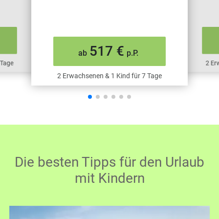
517 €
ab
p.P.
 Tage
2 Er
2 Erwachsenen & 1 Kind für 7 Tage
Die besten Tipps für den Urlaub
mit Kindern