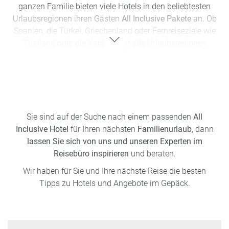
ganzen Familie bieten viele Hotels in den beliebtesten
Urlaubsregionen ihren Gästen
All Inclusive Pakete
an. Ob
Spanien
, die
Türkei
,
Griechenland
oder Fernreiseziele wie
Thailand
oder die Karibik, fast alle Urlaubsregionen
ermöglichen einen
All Inclusive Familienurlaub
. Gerade für
Ihre Auszeit hat ein solches Paket viele Vorteile:
1. Familienfreundlichkeit
–
All Inclusive Resorts und Hotels
sind oftmals auf Familien ausgerichtet und bieten viele
kinderfreundliche Aktivitäten. Kinderclubs, Spielplätze und
Sie sind auf der Suche nach einem passenden
All
Pools für Kinder sowie Babysitter-Service,
Inclusive Hotel
für Ihren nächsten
Familienurlaub
, dann
Kinderrestaurants und Abendunterhaltung sorgen für einen
lassen Sie sich von uns und unseren Experten im
entspannten Urlaub
Reisebüro inspirieren
und beraten.
2. Kein Stress
– Bei einem Urlaub in einem
All Inclusive
Wir haben für Sie und Ihre nächste Reise die besten
Familienhotel
müssen Sie sich keine Gedanken um
Tipps zu Hotels und Angebote im Gepäck.
Mahlzeiten, die kleinen Snacks zwischendurch oder
Aktivitäten machen, denn alles ist bereits organisiert.
Dadurch sparen Sie Zeit und können Ihren Familienurlaub
in vollen Zügen genießen.