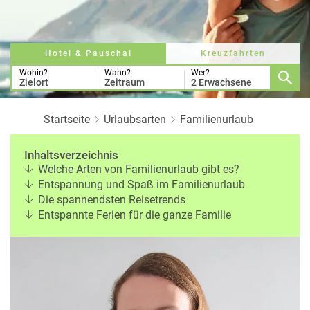
a
r
at
h
s
rt
L
e
a
Hotel & Pauschal
Kreuzfahrten
R
n
st
e
Wohin?
Wann?
Wer?
Zielort
Zeitraum
2 Erwachsene
M
i
in
s
ut
e
Startseite
Urlaubsarten
Familienurlaub
e
e
U
x
Inhaltsverzeichnis
rl
p
Welche Arten von Familienurlaub gibt es?
a
e
Entspannung und Spaß im Familienurlaub
u
rt
Die spannendsten Reisetrends
b
e
Entspannte Ferien für die ganze Familie
n
W
o
or
n
ld
t
of
o
B
u