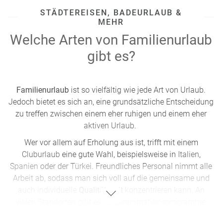
STÄDTEREISEN, BADEURLAUB &
MEHR
Welche Arten von Familienurlaub
gibt es?
Familienurlaub
ist so vielfältig wie jede Art von Urlaub.
Jedoch bietet es sich an, eine grundsätzliche Entscheidung
zu treffen zwischen einem eher ruhigen und einem eher
aktiven Urlaub
.
Wer vor allem auf Erholung aus ist, trifft mit einem
Cluburlaub
eine gute Wahl, beispielsweise in
Italien
,
Spanien
oder der
Türkei
. Freundliches Personal nimmt alle
Arbeit ab, sodass man sich voll auf die gemeinsame und
auch individuelle
Qualitätszeit
konzentrieren kann. An
vielen Standorten gibt es Kinderanimationsprogramme,
Wasserrutschen und Sportkurse für die Sprösslinge, sodass