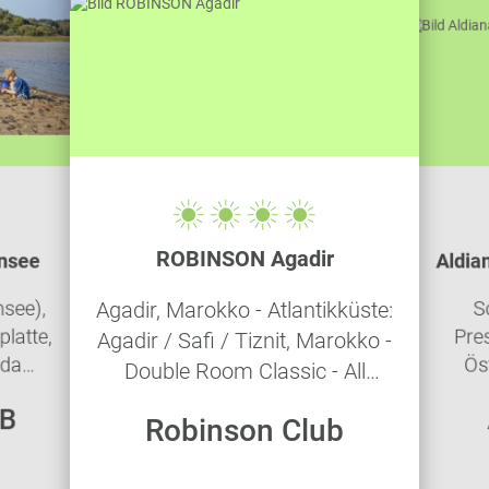
ROBINSON Agadir
nsee
Aldia
nsee),
S
Agadir, Marokko - Atlantikküste:
latte,
Pre
Agadir / Safi / Tiznit, Marokko -
nda
Öst
Double Room Classic - All
flegung
Dreib
Inclusive
UB
Robinson Club