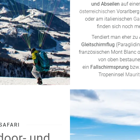
und Abseilen
auf eine
österreichischen
Vorarlberg
oder am italienischen
Ga
finden sich noch me
Tendiert man eher zu 
Gleitschirmflug
(Paraglidi
französischen Mont Blanc o
von oben bestaunen
ein
Fallschirmsprung
bzw.
Tropeninsel
Maurit
SAFARI
door- und