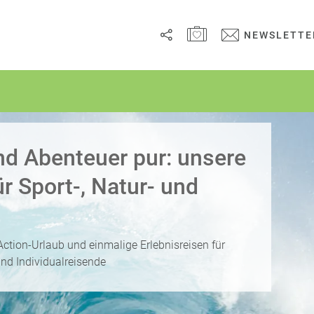
MERKZETTEL ÖFFNEN
NEWSLETTE
Link
kopieren
Email
nd Abenteuer pur: unsere
WhatsApp
ür Sport-, Natur- und
Facebook
Messenger
Action-Urlaub und einmalige Erlebnisreisen für
nd Individualreisende
Telegram
X /