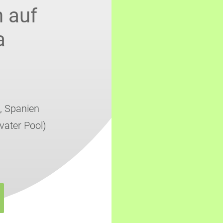
 auf
a
,
Spanien
ivater Pool)