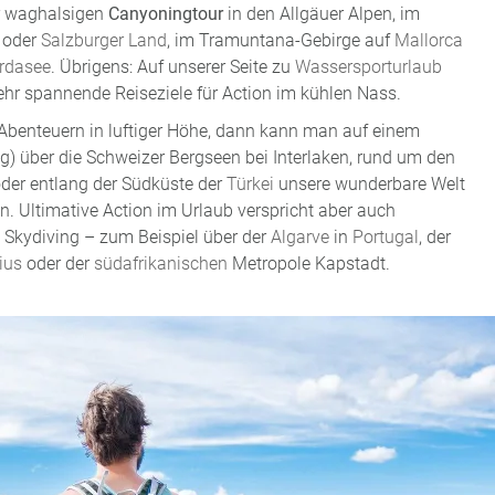
r waghalsigen
Canyoningtour
in den Allgäuer Alpen, im
 oder
Salzburger Land
, im Tramuntana-Gebirge auf
Mallorca
rdasee
. Übrigens: Auf unserer Seite zu
Wassersporturlaub
hr spannende Reiseziele für Action im kühlen Nass.
Abenteuern in luftiger Höhe, dann kann man auf einem
ng) über die Schweizer Bergseen bei Interlaken, rund um den
der entlang der Südküste der
Türkei
unsere wunderbare Welt
. Ultimative Action im Urlaub verspricht aber auch
 Skydiving – zum Beispiel über der
Algarve
in
Portugal
, der
ius
oder der
südafrikanischen
Metropole Kapstadt.