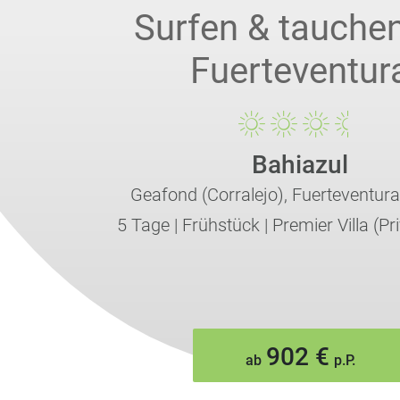
Surfen & tauchen
Fuerteventur
Bahiazul
Geafond (Corralejo),
Fuerteventura
5 Tage
|
Frühstück
|
Premier Villa (Pr
902 €
ab
p.P.