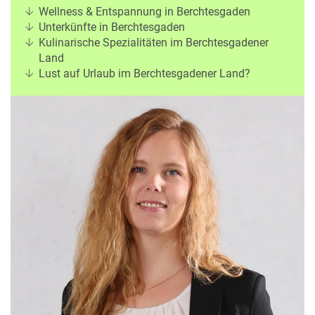
e
r
Wellness & Entspannung in Berchtesgaden
n
Unterkünfte in Berchtesgaden
ef
U
Kulinarische Spezialitäten im Berchtesgadener
it
n
Land
s
s
Lust auf Urlaub im Berchtesgadener Land?
e
r
e
P
a
rt
n
e
r