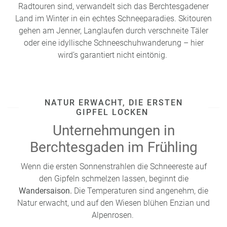
Ruhe sucht, findet in der
Nebensaison im Frühjahr oder
Radtouren sind, verwandelt sich das Berchtesgadener
Herbst
meist weniger Besucher und klare Sicht auf die
Land im Winter in ein echtes Schneeparadies. Skitouren
Berge.
gehen am Jenner, Langlaufen durch verschneite Täler
oder eine idyllische Schneeschuhwanderung – hier
wird’s garantiert nicht eintönig.
NATUR ERWACHT, DIE ERSTEN
GIPFEL LOCKEN
Unternehmungen in
Berchtesgaden im Frühling
Wenn die ersten Sonnenstrahlen die Schneereste auf
den Gipfeln schmelzen lassen, beginnt die
Wandersaison.
Die Temperaturen sind angenehm, die
Natur erwacht, und auf den Wiesen blühen Enzian und
Alpenrosen.