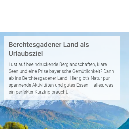
i
P
kopieren
s
a
e
u
Email
T
b
s
o
l
c
p
WhatsApp
o
h
D
g
a
Berchtesgadener Land als
e
Facebook
lr
R
a
Urlaubsziel
e
ei
l
Messenger
i
s
s
Lust auf beeindruckende Berglandschaften, klare
s
e
Seen und eine Prise bayerische Gemütlichkeit? Dann
e
Telegram
F
zi
ab ins Berchtesgadener Land! Hier gibt’s Natur pur,
n
r
el
spannende Aktivitäten und gutes Essen – alles, was
ü
X /
e
ein perfekter Kurztrip braucht.
K
Twitter
h
d
r
b
e
e
u
s
u
c
M
z
h
o
f
e
n