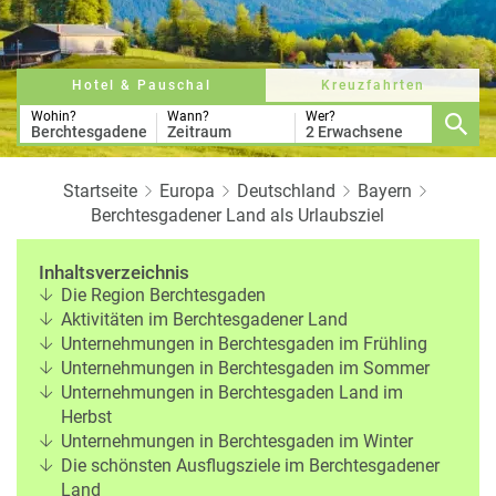
a
r
at
h
s
rt
L
e
a
Hotel & Pauschal
Kreuzfahrten
R
n
st
e
Wohin?
Wann?
Wer?
Berchtesgadener Land
Zeitraum
2 Erwachsene
M
i
in
s
ut
e
Startseite
Europa
Deutschland
Bayern
e
e
Berchtesgadener Land als Urlaubsziel
U
x
rl
p
Inhaltsverzeichnis
a
e
Die Region Berchtesgaden
u
rt
Aktivitäten im Berchtesgadener Land
b
e
Unternehmungen in Berchtesgaden im Frühling
n
Unternehmungen in Berchtesgaden im Sommer
W
o
Unternehmungen in Berchtesgaden Land im
or
n
Herbst
ld
t
Unternehmungen in Berchtesgaden im Winter
of
o
Die schönsten Ausflugsziele im Berchtesgadener
B
u
Land