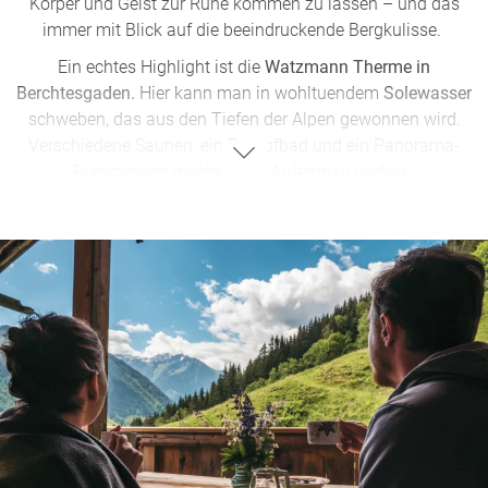
Körper und Geist zur Ruhe kommen zu lassen – und das
immer mit Blick auf die beeindruckende Bergkulisse.
Ein echtes Highlight ist die
Watzmann Therme in
Berchtesgaden.
Hier kann man in wohltuendem
Solewasser
schweben, das aus den Tiefen der Alpen gewonnen wird.
Verschiedene Saunen, ein Dampfbad und ein Panorama-
Ruhebereich machen den Aufenthalt perfekt.
Wer es exklusiver mag, findet in den
Wellnesshotels der
Region
erstklassige Spa-Angebote. Besonders beliebt sind
Anwendungen mit alpinen Kräutern, entspannende
Massagen oder wärmende Zirbenholz-Saunen. Und für alle,
die sich etwas Gutes tun wollen, lohnt sich ein Besuch im
Berchtesgadener Solebad, wo das mineralreiche Wasser für
Tiefenentspannung sorgt.