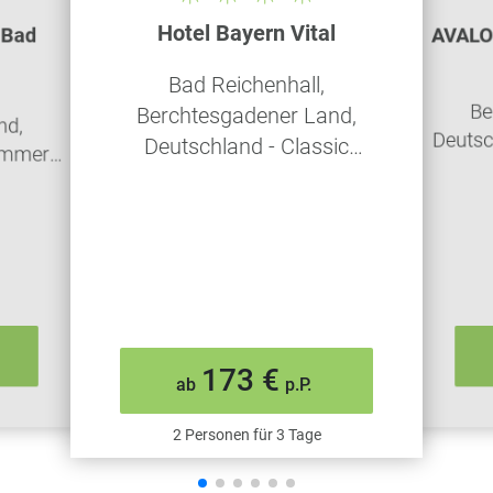
Hotel Bayern Vital
 Bad
AVALON
Bad Reichenhall,
Be
Berchtesgadener Land,
nd,
Deutsc
Deutschland - Classic
immer
od
Doppelzimmer - Frühstück
ück
173 €
ab
p.P.
2 Personen für 3 Tage