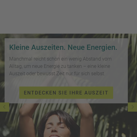
i
P
kopieren
s
a
e
u
Email
T
b
s
o
l
c
p
WhatsApp
o
h
D
g
a
Kleine Auszeiten. Neue Energien.
e
Facebook
lr
R
a
e
Manchmal reicht schon ein wenig Abstand vom
ei
l
Messenger
i
Alltag, um neue Energie zu tanken – eine kleine
s
s
s
Auszeit oder bewusst Zeit nur für sich selbst.
e
e
Telegram
F
zi
n
r
el
ENTDECKEN SIE IHRE AUSZEIT
ü
X /
e
K
Twitter
h
d
r
b
e
e
u
s
u
c
M
z
h
o
f
e
n