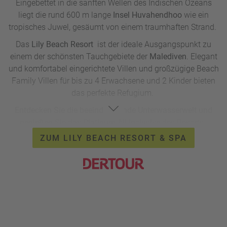
Eingebettet in die sanften Wellen des Indischen Ozeans
liegt die rund 600 m lange
Insel Huvahendhoo
wie ein
tropisches Juwel, gesäumt von einem traumhaften Strand.
Das
Lily Beach Resort
ist der ideale Ausgangspunkt zu
einem der schönsten Tauchgebiete der
Malediven
. Elegant
und komfortabel eingerichtete Villen und großzügige Beach
Family Villen für bis zu 4 Erwachsene und 2 Kinder bieten
das perfekte Refugium.
Entdecken Sie die beeindruckende Unterwasserwelt und
genießen Sie das Platinum-All-Inclusive des Resorts.
ZUM LILY BEACH RESORT & SPA
Lily Beach Resort & Spa *****
7 Nächte in Beach Villa & All Inclusive
Flug/ab bis Deutschland, Rail&Fly