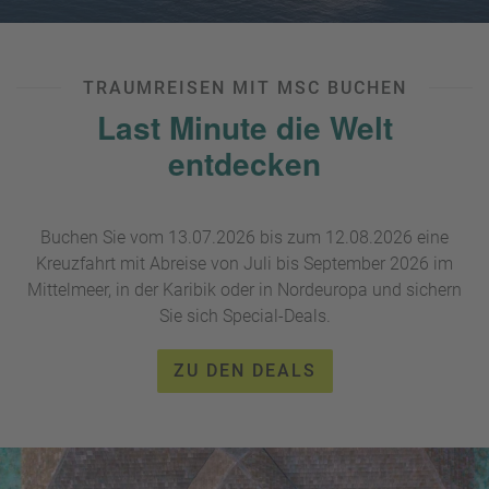
e
r
n
ef
U
it
n
TRAUMREISEN MIT MSC BUCHEN
s
s
Last Minute die Welt
e
P
r
entdecken
A
e
Y
P
B
a
Buchen Sie vom 13.07.2026 bis zum 12.08.2026 eine
A
rt
Kreuzfahrt mit Abreise von Juli bis September 2026 im
C
n
K
Mittelmeer, in der Karibik oder in Nordeuropa und sichern
e
B
Sie sich Special-Deals.
r
o
n
ZU DEN DEALS
u
s
pr
o
gr