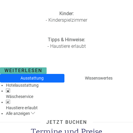
a
m
Kinder:
m
- Kinderspielzimmer
Tipps & Hinweise:
- Haustiere erlaubt
WEITERLESEN
Ausstattung
Wissenswertes
Hotelausstattung
Wäscheservice
Haustiere erlaubt
Alle
anzeigen
JETZT BUCHEN
Termine und Preise