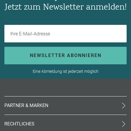
Jetzt zum Newsletter anmelden!
Ihre E-Mail-Adresse
NEWSLETTER ABONNIEREN
Eine Abmeldung ist jederzeit möglich
PARTNER & MARKEN
meinReisebüro24
rtk
RECHTLICHES
meinreisespezialist
AGB (stationär)