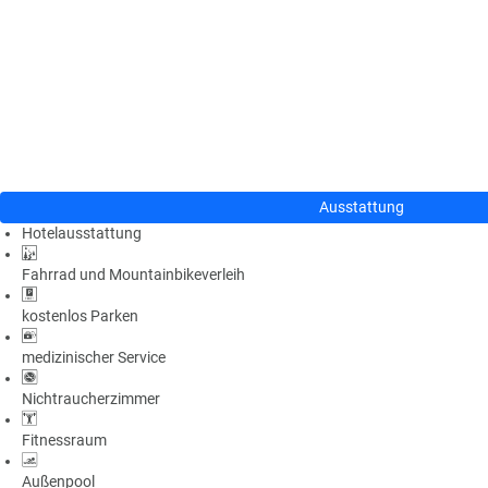
n
u
s
pr
o
gr
a
m
m
Ausstattung
Hotelausstattung
Fahrrad und Mountainbikeverleih
kostenlos Parken
medizinischer Service
Nichtraucherzimmer
Fitnessraum
Außenpool