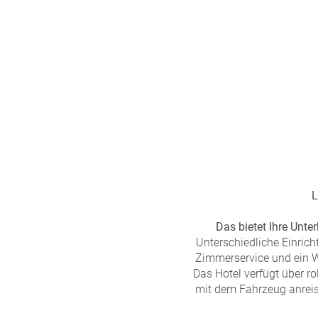
n
u
s
pr
o
gr
a
m
m
L
Das bietet Ihre Unter
Unterschiedliche Einrich
Zimmerservice und ein W
Das Hotel verfügt über r
mit dem Fahrzeug anreis