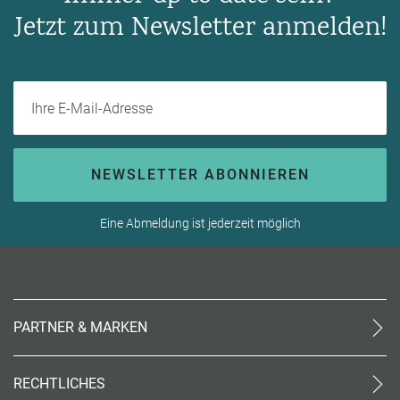
Jetzt zum Newsletter anmelden!
Ihre E-Mail-Adresse
NEWSLETTER ABONNIEREN
Eine Abmeldung ist jederzeit möglich
PARTNER & MARKEN
meinReisebüro24
rtk
RECHTLICHES
meinreisespezialist