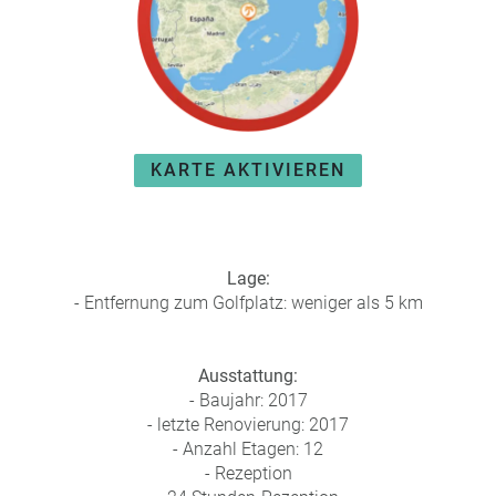
e
r
n
ef
U
it
n
s
s
e
P
r
KARTE AKTIVIEREN
A
e
Y
P
B
a
A
rt
C
n
Lage:
K
e
- Entfernung zum Golfplatz: weniger als 5 km
B
r
o
n
Ausstattung:
u
- Baujahr: 2017
s
- letzte Renovierung: 2017
pr
- Anzahl Etagen: 12
o
- Rezeption
gr