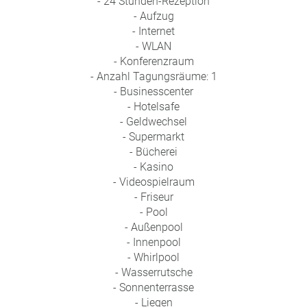
- 24 Stunden-Rezeption
a
- Aufzug
m
- Internet
m
- WLAN
- Konferenzraum
- Anzahl Tagungsräume: 1
- Businesscenter
- Hotelsafe
- Geldwechsel
- Supermarkt
- Bücherei
- Kasino
- Videospielraum
- Friseur
- Pool
- Außenpool
- Innenpool
- Whirlpool
- Wasserrutsche
- Sonnenterrasse
- Liegen