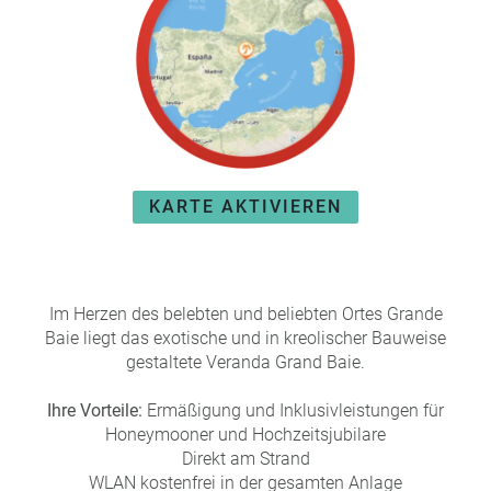
e
r
n
ef
U
it
n
s
s
e
P
r
A
e
Y
P
KARTE AKTIVIEREN
B
a
A
rt
C
n
K
e
Im Herzen des belebten und beliebten Ortes Grande
B
r
Baie liegt das exotische und in kreolischer Bauweise
o
gestaltete Veranda Grand Baie.
n
u
Ihre Vorteile:
Ermäßigung und Inklusivleistungen für
s
Honeymooner und Hochzeitsjubilare
pr
Direkt am Strand
o
WLAN kostenfrei in der gesamten Anlage
gr