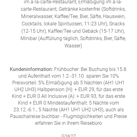
im à-la-carte-Restaurant, Ermäßigung im à-la-
carte-Restaurant, Getränke kostenfrei (Softdrinks,
Mineralwasser, Kaffee/Tee, Bier, Säfte, Hauswein,
Cocktails, lokale Spirituosen, 11-23 Uhr), Snacks
(12-15 Uhr), Kaffee/Tee und Gebäck (15-17 Uhr),
Minibar (Auffüllung täglich, Softdrinks, Bier, Säfte,
Wasser)
Kundeninformation:
Frühbucher: Bei Buchung bis 15.8.
und Aufenthalt vom 1.2.-31.10. sparen Sie 10%
Preisvorteil: 5% Ermäßigung ab 5 Nächten (AH1 UH1
UH2 UH3) Halbpension (H): + EUR 29, für das erste
Kind + EUR 0 All Inclusive (A): + EUR 93, für das erste
Kind + EUR 0 Mindestaufenthalt: 5 Nächte vom
23.12.-6.1., 5 Nächte (AH1 UH1 UH2 UH3), auch als
Pauschalreise buchbar - Flugmöglichkeiten und Preise
erfahren Sie in Ihrem Reisebüro
G2627