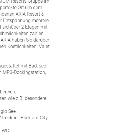
er MGM Resorts Gruppe im
r perfekte Ort um dem
undenen ARIA Resort &
zur Entspannung mehrere
t sich
über 2 Etagen mit
hmlichkeiten zählen
 ARIA haben Sie darüber
en Köstlichkeiten. Valet
sgestattet mit Bad, sep.
r, MP3-Dockingstation,
bereich.
ten wie z.B. besondere
agio See.
ockner, Blick auf City
e-WC.