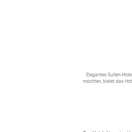
n
u
s
pr
o
gr
a
m
m
Elegantes Suiten-Hotel
möchten, bietet das Hot