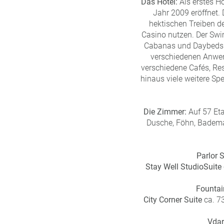
Das Hotel:
Als erstes H
Jahr 2009 eröffnet. 
hektischen Treiben d
Casino nutzen. Der Swi
Cabanas und Daybeds 
verschiedenen Anwe
verschiedene Cafés, Re
hinaus viele weitere Sp
Die Zimmer:
Auf 57 Eta
Dusche, Föhn, Bademan
Parlor 
Stay Well Studio
Suite
Fountai
City Corner Suite
ca. 7
Vdar