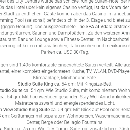
otel des City Centers wurde das schicke, ruhige Suiten-Hotel d
Da das Hotel über kein eigenes Casino verfügt, ist das Vdara de
er Stadt zu entfliehen. Gäste können aber das Casino im angeb
mming Pool (saisonal) befindet sich in der 3. Etage und bietet 
(gegen Gebühr). Das ausgezeichnete
The SPA at Vdara
erstreck
ndungsräumen, Saunen und Dampfbädern. Zu den weiteren Anne
staurant, Bar und Lounge sowie Fitness-Center. Im Nachbarhotel
eisemöglichkeiten mit asiatischen, italienischen und mexikanisch
Parken ca. USD 30/Tag.
gen sind 1.495 komfortable eingerichtete Suiten verteilt. Alle au
tel, einer komplett eingerichteten Küche, TV, WLAN, DVD-Playe
Klimaanlage, Minibar und Safe.
Studio Suite King
ca. 54 qm: Mit Kingsize-Bett.
Studio Suite
ca. 54 qm: Wie Studio Suite, mit kombiniertem Wohn
ca. 54 qm: Mit hochwertigen gesunden Stay Well Annehmlichkei
Matratzenauswahl und energiespendendes Licht.
n View Studio King Suite
ca. 54 qm: Mit Blick auf Pool oder Bell
3 qm: Geräumiger mit separatem Wohnbereich, Waschmaschine/Tr
Center, Berge oder Bellagio Fountains.
a Suite
ca. 75 qm: Wie City Corner Suite, mit zusätzlichem Gäst