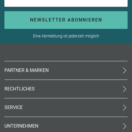
NEWSLETTER ABONNIEREN
Eine Abmeldung ist jederzeit möglich
PARTNER & MARKEN
meinReisebüro24
rtk
RECHTLICHES
meinreisespezialist
AGB (stationär)
Reiseland
Online AGB
OTTO Reisen
SERVICE
Datenschutz
meinPrimaUrlaub
Unsere Partner
Impressum
Kontakt
Barrierefreiheit
UNTERNEHMEN
World of Benefits