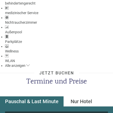
behindertengerecht
a
m
medizinischer Service
m
Nichtraucherzimmer
Außenpool
Parkplätze
Wellness
WLAN
Alle
anzeigen
JETZT BUCHEN
Termine und Preise
Pauschal & Last Minute
Nur Hotel