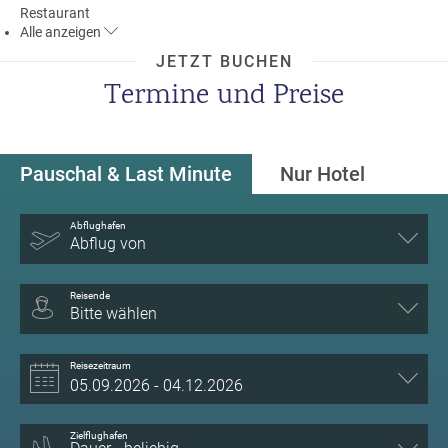
Restaurant
a
Alle
anzeigen
m
m
JETZT BUCHEN
Termine und Preise
Pauschal & Last Minute
Nur Hotel
Abflughafen
Abflug von
Reisende
Bitte wählen
Reisezeitraum
Zielflughafen