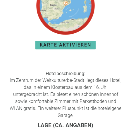
e
r
n
ef
U
it
n
s
s
e
P
r
KARTE AKTIVIEREN
A
e
Y
P
B
a
A
rt
C
n
Hotelbeschreibung:
K
e
Im Zentrum der Weltkulturerbe-Stadt liegt dieses Hotel,
B
r
das in einem Klosterbau aus dem 16. Jh.
o
untergebracht ist. Es bietet einen schönen Innenhof
n
sowie komfortable Zimmer mit Parkettboden und
u
WLAN gratis. Ein weiterer Pluspunkt ist die hoteleigene
s
Garage.
pr
o
LAGE (CA. ANGABEN)
gr