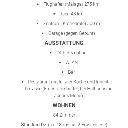
Flughafen (Málaga) 275 km
a
m
Jaen 48 km
m
Zentrum (Kathedrale) 500 m
Garage (gegen Gebühr)
AUSSTATTUNG
24-h Rezeption
WLAN
Bar
Restaurant mit lokaler Küche und Innenhof-
Terrasse (Frühstücksbuffet, bei Halbpension
abends Menü)
WOHNEN
84 Zimmer
Standard DZ
(ca. 18 m², bis 2 Erwachsene)