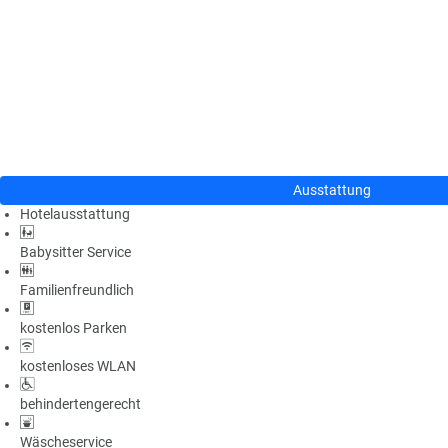
n
u
s
pr
o
gr
a
m
m
Ausstattung
Hotelausstattung
Babysitter Service
Familienfreundlich
kostenlos Parken
kostenloses WLAN
behindertengerecht
Wäscheservice