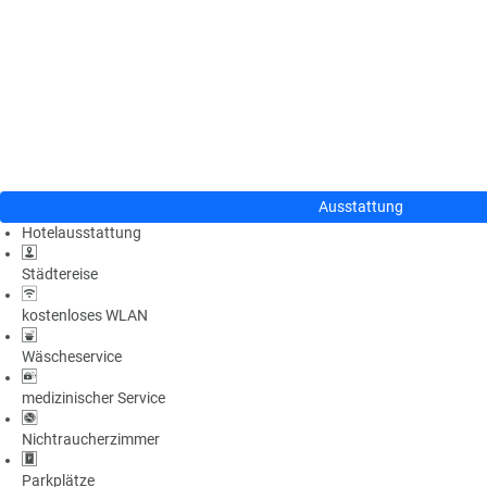
n
u
s
pr
o
gr
a
m
m
Ausstattung
Hotelausstattung
Städtereise
kostenloses WLAN
Wäscheservice
medizinischer Service
Nichtraucherzimmer
Parkplätze