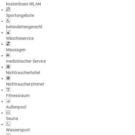
kostenloses WLAN
a
m
Sportangebote
m
behindertengerecht
Wäscheservice
Massagen
medizinischer Service
Nichtraucherhotel
Nichtraucherzimmer
Fitnessraum
Außenpool
Sauna
Wassersport