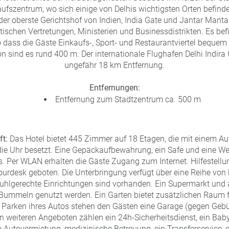
ufszentrum, wo sich einige von Delhis wichtigsten Orten befind
er oberste Gerichtshof von Indien, India Gate und Jantar Manta
ischen Vertretungen, Ministerien und Businessdistrikten. Es bef
 dass die Gäste Einkaufs-, Sport- und Restaurantviertel bequem 
 sind es rund 400 m. Der internationale Flughafen Delhi Indira 
ungefähr 18 km Entfernung.
Entfernungen:
Entfernung zum Stadtzentrum ca. 500 m
ft:
Das Hotel bietet 445 Zimmer auf 18 Etagen, die mit einem Auf
die Uhr besetzt. Eine Gepäckaufbewahrung, ein Safe und eine W
. Per WLAN erhalten die Gäste Zugang zum Internet. Hilfestell
urdesk geboten. Die Unterbringung verfügt über eine Reihe von
tuhlgerechte Einrichtungen sind vorhanden. Ein Supermarkt und
Bummeln genutzt werden. Ein Garten bietet zusätzlichen Raum 
 Parken ihres Autos stehen den Gästen eine Garage (gegen Gebüh
 weiteren Angeboten zählen ein 24h-Sicherheitsdienst, ein Babys
 Autovermietung, medizinische Betreuung, ein Transferservice, 