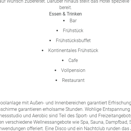
f Wunsch zubereitet. Darüber hinaus stellt das Hotel speziell
bereit.
Essen & Trinken
Bar
Frühstück
Frühstücksbuffet
Kontinentales Frühstück
Cafe
Vollpension
Restaurant
oolanlage mit Außen- und Innenbereichen garantiert Erfrischung
schirme garantieren erholsame Stunden. Wohlige Entspannung v
nessstudio und Aerobic sind Teil des Sport- und Freizeitangebot
en verschiedene Wellnessangebote wie Spa, Sauna, Dampfbad, 
endungen offeriert. Eine Disco und ein Nachtclub runden das