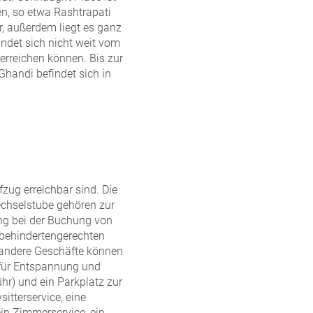
en, so etwa Rashtrapati
r, außerdem liegt es ganz
indet sich nicht weit vom
erreichen können. Bis zur
Ghandi befindet sich in
zug erreichbar sind. Die
echselstube gehören zur
ung bei der Buchung von
 behindertengerechten
 andere Geschäfte können
für Entspannung und
r) und ein Parkplatz zur
itterservice, eine
ein Zimmerservice, ein