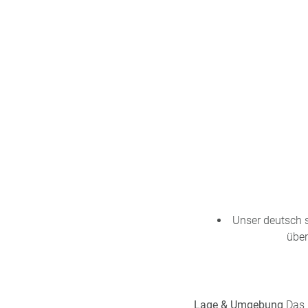
n
u
s
pr
o
gr
a
m
m
Unser deutsch 
über
Lage & Umgebung
Das 