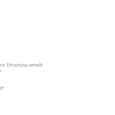
s. Erfrischung verheißt
.
ign