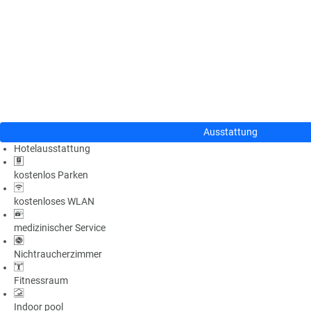
n
u
s
pr
o
gr
a
m
m
Ausstattung
Hotelausstattung
kostenlos Parken
kostenloses WLAN
medizinischer Service
Nichtraucherzimmer
Fitnessraum
Indoor pool