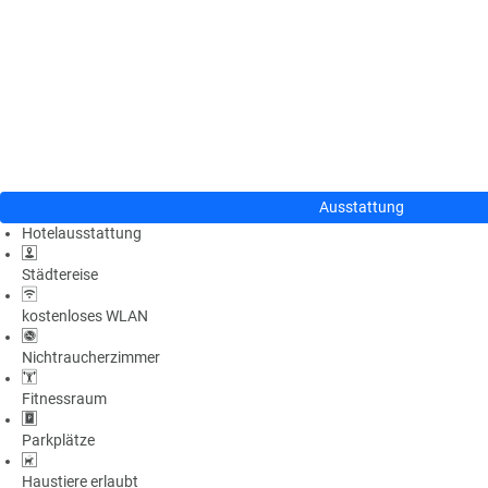
n
u
s
pr
o
gr
a
m
m
Ausstattung
Hotelausstattung
Städtereise
kostenloses WLAN
Nichtraucherzimmer
Fitnessraum
Parkplätze
Haustiere erlaubt