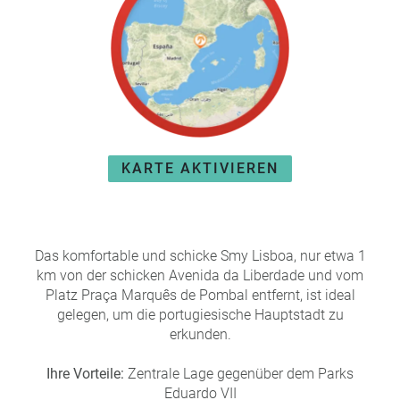
e
r
n
ef
U
it
n
s
s
e
P
r
A
e
Y
P
KARTE AKTIVIEREN
B
a
A
rt
C
n
K
e
Das komfortable und schicke Smy Lisboa, nur etwa 1
B
r
km von der schicken Avenida da Liberdade und vom
o
Platz Praça Marquês de Pombal entfernt, ist ideal
n
gelegen, um die portugiesische Hauptstadt zu
u
erkunden.
s
pr
Ihre Vorteile:
Zentrale Lage gegenüber dem Parks
o
Eduardo VII
gr