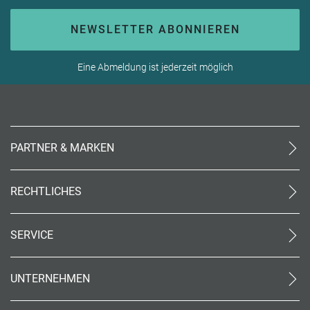
NEWSLETTER ABONNIEREN
Eine Abmeldung ist jederzeit möglich
PARTNER & MARKEN
meinReisebüro24
rtk
RECHTLICHES
meinreisespezialist
AGB (stationär)
Reiseland
Online AGB
OTTO Reisen
SERVICE
Datenschutz
meinPrimaUrlaub
Unsere Partner
Impressum
Kontakt
Barrierefreiheit
UNTERNEHMEN
World of Benefits
Code of Conduct (PDF)
Über uns