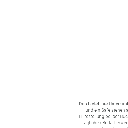
n
u
s
pr
o
gr
a
m
m
Das bietet Ihre Unterkunf
und ein Safe stehen a
Hilfestellung bei der B
täglichen Bedarf erwer