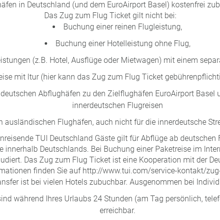
äfen in Deutschland (und dem EuroAirport Basel) kostenfrei zu
Das Zug zum Flug Ticket gilt nicht bei:
Buchung einer reinen Flugleistung,
Buchung einer Hotelleistung ohne Flug,
stungen (z.B. Hotel, Ausflüge oder Mietwagen) mit einem sepa
ise mit ltur (hier kann das Zug zum Flug Ticket gebührenpflich
 deutschen Abflughäfen zu den Zielflughäfen EuroAirport Basel 
innerdeutschen Flugreisen
n ausländischen Flughäfen, auch nicht für die innerdeutsche Str
nreisende TUI Deutschland Gäste gilt für Abflüge ab deutschen
e innerhalb Deutschlands. Bei Buchung einer Paketreise im Inte
kludiert. Das Zug zum Flug Ticket ist eine Kooperation mit der 
mationen finden Sie auf http://www.tui.com/service-kontakt/zug
ransfer ist bei vielen Hotels zubuchbar. Ausgenommen bei Indiv
ind während Ihres Urlaubs 24 Stunden (am Tag persönlich, telef
erreichbar.