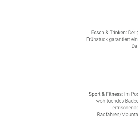
Essen & Trinken:
Der g
Frühstück garantiert ein
Dar
Sport & Fitness:
Im Poo
wohltuendes Badeer
erfrischend
Radfahren/Mountai