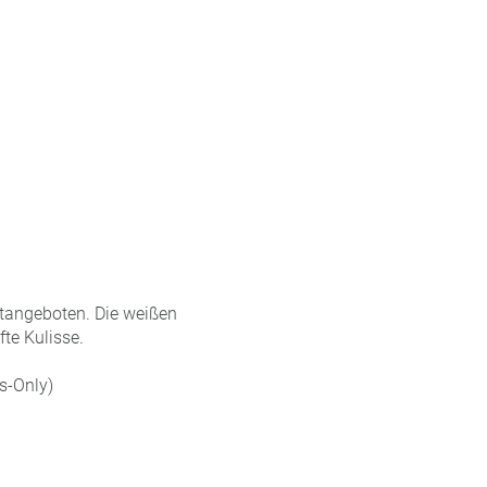
itangeboten. Die weißen
te Kulisse.
ts-Only)