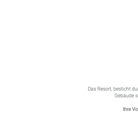
n
u
s
pr
o
gr
a
m
m
Das Resort, besticht d
Gebäude si
Ihre Vo