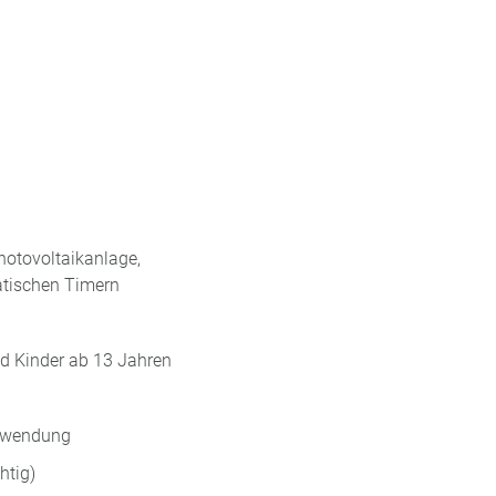
hotovoltaikanlage,
atischen Timern
nd Kinder ab 13 Jahren
chwendung
htig)