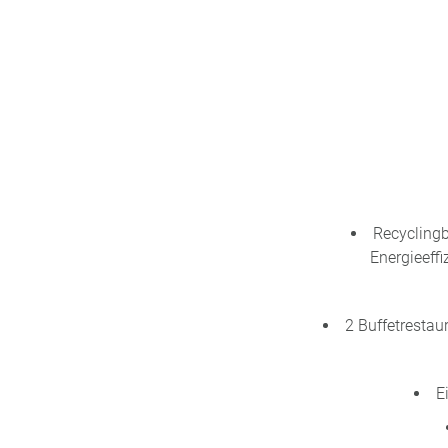
Recyclingb
Energieeff
2 Buffetrestau
E