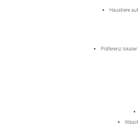
Haustiere au
Präferenz lokale
Wäsch