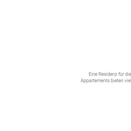
n
u
s
pr
o
gr
a
m
m
Eine Residenz für d
Appartements bieten vie