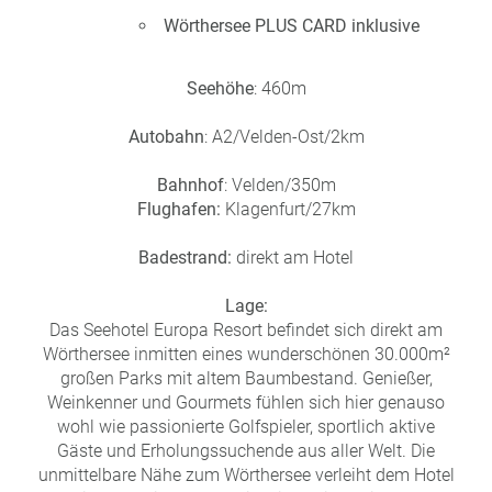
a
Wörthersee PLUS CARD inklusive
m
m
Seehöhe
: 460m
Autobahn
: A2/Velden-Ost/2km
Bahnhof
: Velden/350m
Flughafen:
Klagenfurt/27km
Badestrand:
direkt am Hotel
Lage:
Das Seehotel Europa Resort befindet sich direkt am
Wörthersee inmitten eines wunderschönen 30.000m²
großen Parks mit altem Baumbestand. Genießer,
Weinkenner und Gourmets fühlen sich hier genauso
wohl wie passionierte Golfspieler, sportlich aktive
Gäste und Erholungssuchende aus aller Welt. Die
unmittelbare Nähe zum Wörthersee verleiht dem Hotel