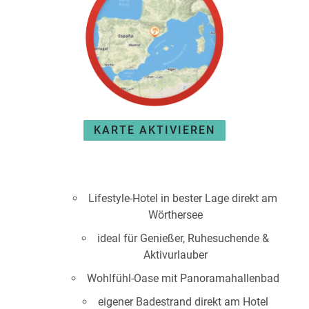
e
r
n
ef
U
it
n
s
s
e
P
r
A
e
Y
P
KARTE AKTIVIEREN
B
a
A
rt
C
n
K
e
B
Lifestyle-Hotel in bester Lage direkt am
r
o
Wörthersee
n
ideal für Genießer, Ruhesuchende &
u
Aktivurlauber
s
pr
Wohlfühl-Oase mit Panoramahallenbad
o
eigener Badestrand direkt am Hotel
gr