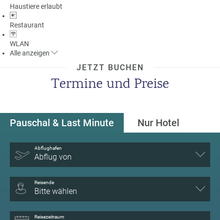
Haustiere erlaubt
a
m
Restaurant
m
WLAN
Alle
anzeigen
JETZT BUCHEN
Termine und Preise
Pauschal & Last Minute
Nur Hotel
Abflughafen
Abflug von
Reisende
Bitte wählen
Reisezeitraum