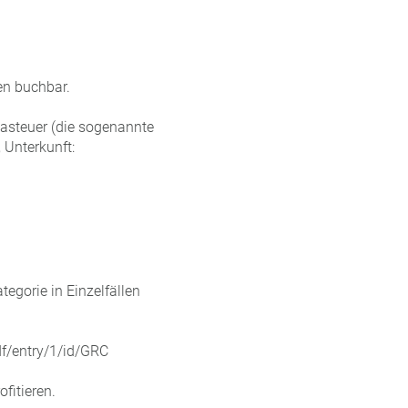
n buchbar.
asteuer (die sogenannte
 Unterkunft:
egorie in Einzelfällen
df/entry/1/id/GRC
fitieren.