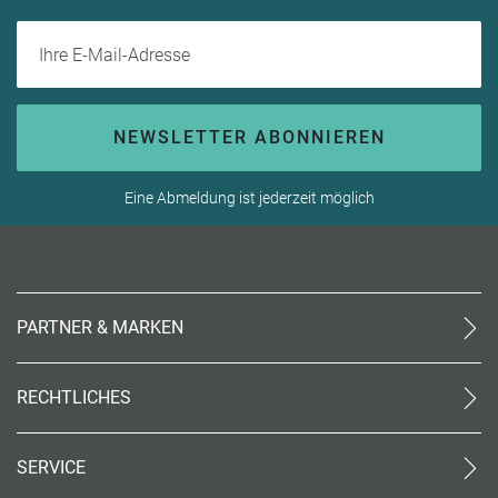
Ihre E-Mail-Adresse
NEWSLETTER ABONNIEREN
Eine Abmeldung ist jederzeit möglich
PARTNER & MARKEN
meinReisebüro24
rtk
RECHTLICHES
meinreisespezialist
AGB (stationär)
Reiseland
Online AGB
OTTO Reisen
SERVICE
Datenschutz
meinPrimaUrlaub
Unsere Partner