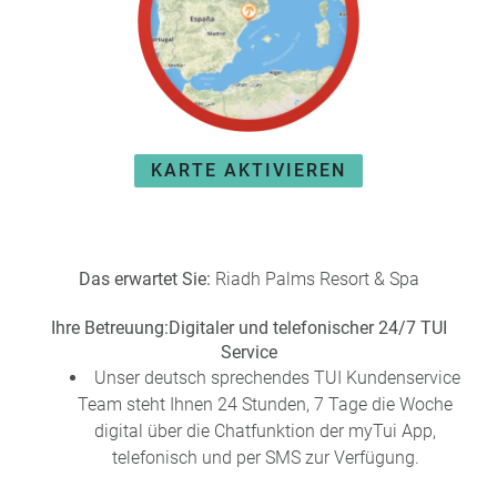
e
r
n
ef
U
it
n
s
s
e
P
r
KARTE AKTIVIEREN
A
e
Y
P
B
a
A
rt
C
n
Das erwartet Sie:
Riadh Palms Resort & Spa
K
e
B
r
Ihre Betreuung:
Digitaler und telefonischer 24/7 TUI
o
Service
n
Unser deutsch sprechendes TUI Kundenservice
u
Team steht Ihnen 24 Stunden, 7 Tage die Woche
s
digital über die Chatfunktion der myTui App,
pr
telefonisch und per SMS zur Verfügung.
o
gr