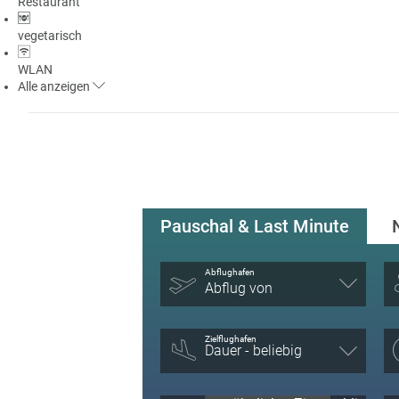
Restaurant
vegetarisch
WLAN
Alle
anzeigen
Pauschal & Last Minute
Abflughafen
Abflug von
Zielflughafen