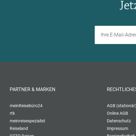
Je
PARTNER & MARKEN
RECHTLICHE
meinReisebüro24
AGB (stationär
rtk
Online AGB
meinreisespezialist
Datenschutz
Reiseland
Impressum
OTTO Reisen
Barrierefreiheit