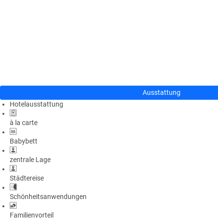
n
u
s
pr
o
gr
a
m
m
Ausstattung
Hotelausstattung
à la carte
Babybett
zentrale Lage
Städtereise
Schönheitsanwendungen
Familienvorteil