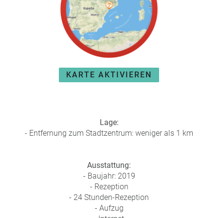
e
r
n
ef
U
it
n
s
s
e
P
r
KARTE AKTIVIEREN
A
e
Y
P
B
a
A
rt
C
n
Lage:
K
e
- Entfernung zum Stadtzentrum: weniger als 1 km
B
r
o
n
Ausstattung:
u
- Baujahr: 2019
s
- Rezeption
pr
- 24 Stunden-Rezeption
o
- Aufzug
gr