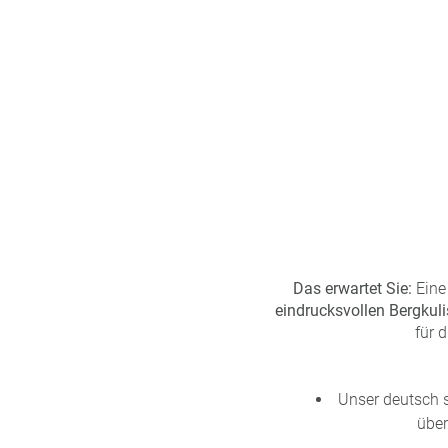
n
u
s
pr
o
gr
a
m
m
Das erwartet Sie:
Ein
eindrucksvollen Bergkuli
für 
Unser deutsch 
über